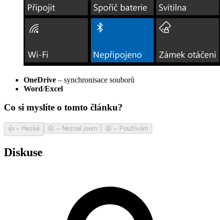
OneDrive
– synchronisace souborů
Word
/
Excel
Co si myslíte o tomto článku?
👍
–
Hezké
😲
–
Neznal jsem
😝
–
Používám
Diskuse