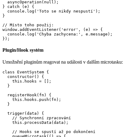
  asyncOperation(null);

} catch (e) {

  console.log('Toto se nikdy nespustí');

}

// Místo toho použij:

window.addEventListener('error', (e) => {

  console.log('Chyba zachycena:', e.message);

Plugin/Hook systém
Umožnění pluginům reagovat na události v dalším microtasku:
class EventSystem {

  constructor() {

    this.hooks = [];

  }

  registerHook(fn) {

    this.hooks.push(fn);

  }

  trigger(data) {

    // Synchronní zpracování

    this.processData(data);

    // Hooks se spustí až po dokončení

    queueMicrotask(() => {
