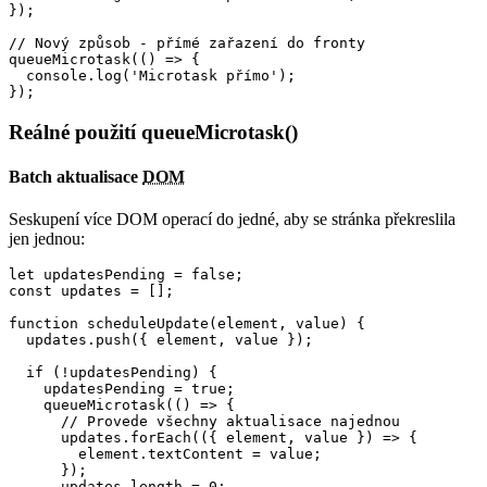
});

// Nový způsob - přímé zařazení do fronty

queueMicrotask(() => {

  console.log('Microtask přímo');

Reálné použití queueMicrotask()
Batch aktualisace
DOM
Seskupení více DOM operací do jedné, aby se stránka překreslila
jen jednou:
let updatesPending = false;

const updates = [];

function scheduleUpdate(element, value) {

  updates.push({ element, value });

  if (!updatesPending) {

    updatesPending = true;

    queueMicrotask(() => {

      // Provede všechny aktualisace najednou

      updates.forEach(({ element, value }) => {

        element.textContent = value;

      });

      updates.length = 0;
