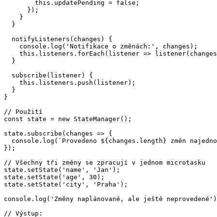
        this.updatePending = false;

      });

    }

  }

  notifyListeners(changes) {

    console.log('Notifikace o změnách:', changes);

    this.listeners.forEach(listener => listener(changes
  }

  subscribe(listener) {

    this.listeners.push(listener);

  }

}

// Použití

const state = new StateManager();

state.subscribe(changes => {

  console.log(`Provedeno ${changes.length} změn najedno
});

// Všechny tři změny se zpracují v jednom microtasku

state.setState('name', 'Jan');

state.setState('age', 30);

state.setState('city', 'Praha');

console.log('Změny naplánované, ale ještě neprovedené')
// Výstup:
