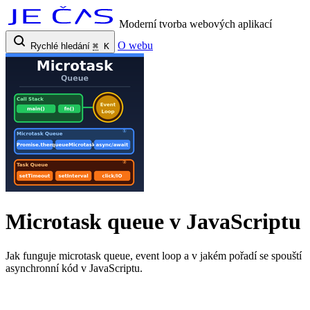
Moderní tvorba webových aplikací
O webu
Rychlé hledání
⌘
K
Microtask queue v JavaScriptu
Jak funguje microtask queue, event loop a v jakém pořadí se spouští
asynchronní kód v JavaScriptu.