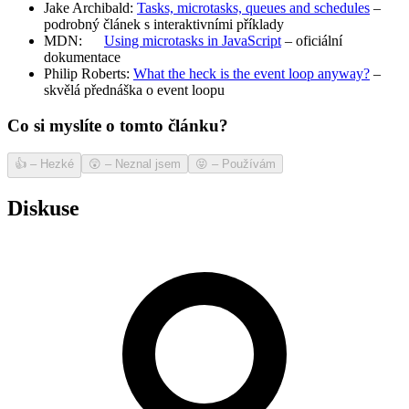
Jake Archibald:
Tasks, microtasks, queues and schedules
–
podrobný článek s interaktivními příklady
MDN:
Using microtasks in JavaScript
– oficiální
dokumentace
Philip Roberts:
What the heck is the event loop anyway?
–
skvělá přednáška o event loopu
Co si myslíte o tomto článku?
👍
–
Hezké
😲
–
Neznal jsem
😝
–
Používám
Diskuse