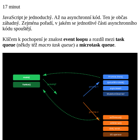
17 minut
JavaScript je jednoduchý. Až na asynchronní kód. Ten je občas
záhadný. Zejména pořadí, v jakém se jednotlivé části asynchronního
kódu spouštějí.
Klíčem k pochopení je znalost
event loopu
a rozdíl mezi
task
queue
(někdy též
macro task queue
) a
microtask queue
.