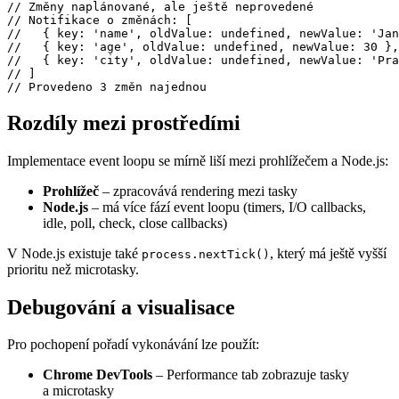
// Změny naplánované, ale ještě neprovedené

// Notifikace o změnách: [

//   { key: 'name', oldValue: undefined, newValue: 'Jan
//   { key: 'age', oldValue: undefined, newValue: 30 },

//   { key: 'city', oldValue: undefined, newValue: 'Pra
// ]

Rozdíly mezi prostředími
Implementace event loopu se mírně liší mezi prohlížečem a Node.js:
Prohlížeč
– zpracovává rendering mezi tasky
Node.js
– má více fází event loopu (timers, I/O callbacks,
idle, poll, check, close callbacks)
V Node.js existuje také
, který má ještě vyšší
process.nextTick()
prioritu než microtasky.
Debugování a visualisace
Pro pochopení pořadí vykonávání lze použít:
Chrome DevTools
– Performance tab zobrazuje tasky
a microtasky