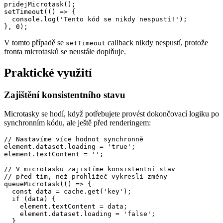
pridejMicrotask();

setTimeout(() => {

  console.log('Tento kód se nikdy nespustí!');

V tomto případě se
callback nikdy nespustí, protože
setTimeout
fronta microtasků se neustále doplňuje.
Praktické využití
Zajištění konsistentního stavu
Microtasky se hodí, když potřebujete provést dokončovací logiku po
synchronním kódu, ale ještě před renderingem:
// Nastavíme více hodnot synchronně

element.dataset.loading = 'true';

element.textContent = '';

// V microtasku zajistíme konsistentní stav

// před tím, než prohlížeč vykreslí změny

queueMicrotask(() => {

  const data = cache.get('key');

  if (data) {

    element.textContent = data;

    element.dataset.loading = 'false';

  }
