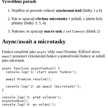
Vysvětlení pořadí
Nejdříve se provede veškerý
synchronní kód
(řádky 1 a 6)
Pak se zpracují
všechny microtasky
v pořadí, v jakém byly
přidány (řádky 3, 5, 4)
Nakonec se zpracuje
macro task
z
(řádek 2)
setTimeout
Async/await a microtasky
Funkce označené jako
vždy vrací Promise. Klíčové slovo
async
pozastaví vykonávání funkce a pokračování funkce se zařadí
await
jako microtask.
async function asyncFunkce() {

  console.log('1: start async funkce');

  await Promise.resolve();

  console.log('2: po await (microtask)');

}

console.log('3: před voláním');

asyncFunkce();
