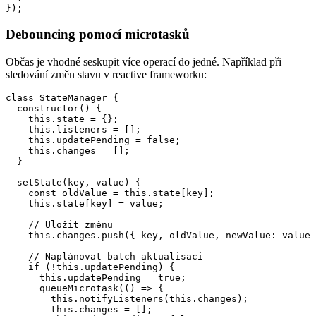
Debouncing pomocí microtasků
Občas je vhodné seskupit více operací do jedné. Například při
sledování změn stavu v reactive frameworku:
class StateManager {

  constructor() {

    this.state = {};

    this.listeners = [];

    this.updatePending = false;

    this.changes = [];

  }

  setState(key, value) {

    const oldValue = this.state[key];

    this.state[key] = value;

    // Uložit změnu

    this.changes.push({ key, oldValue, newValue: value 
    // Naplánovat batch aktualisaci

    if (!this.updatePending) {

      this.updatePending = true;

      queueMicrotask(() => {

        this.notifyListeners(this.changes);

        this.changes = [];
