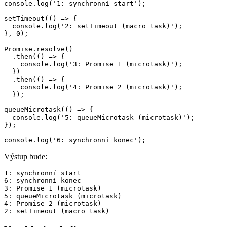
console.log('1: synchronní start');

setTimeout(() => {

  console.log('2: setTimeout (macro task)');

}, 0);

Promise.resolve()

  .then(() => {

    console.log('3: Promise 1 (microtask)');

  })

  .then(() => {

    console.log('4: Promise 2 (microtask)');

  });

queueMicrotask(() => {

  console.log('5: queueMicrotask (microtask)');

});

Výstup bude:
1: synchronní start

6: synchronní konec

3: Promise 1 (microtask)

5: queueMicrotask (microtask)

4: Promise 2 (microtask)
