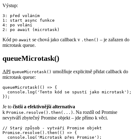
Výstup:
3: před voláním

1: start async funkce

4: po volání

Kód po
se chová jako callback v
– je zařazen do
await
.then()
microtask queue.
queueMicrotask()
API
umožňuje explicitně přidat callback do
queueMicrotask()
microtask queue:
queueMicrotask(() => {

  console.log('Tento kód se spustí jako microtask');

Je to
čistší a efektivnější alternativa
k
. Na rozdíl od Promise
Promise.resolve().then(...)
nevytváří zbytečný Promise objekt – jde přímo k věci.
// Starý způsob - vytváří Promise objekt

Promise.resolve().then(() => {

  console.log('Microtask přes Promise');
