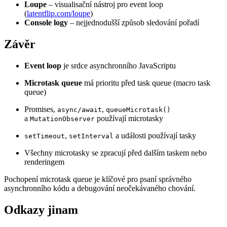
Loupe
– visualisační nástroj pro event loop
(
latentflip.com/loupe
)
Console logy
– nejjednodušší způsob sledování pořadí
Závěr
Event loop
je srdce asynchronního JavaScriptu
Microtask queue
má prioritu před task queue (macro task
queue)
Promises,
,
async/await
queueMicrotask()
a
používají microtasky
MutationObserver
,
a události používají tasky
setTimeout
setInterval
Všechny microtasky se zpracují před dalším taskem nebo
renderingem
Pochopení microtask queue je klíčové pro psaní správného
asynchronního kódu a debugování neočekávaného chování.
Odkazy jinam