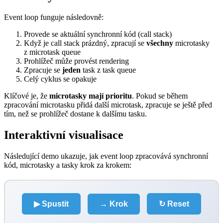
Event loop funguje následovně:
Provede se aktuální synchronní kód (call stack)
Když je call stack prázdný, zpracují se
všechny
microtasky
z microtask queue
Prohlížeč může provést rendering
Zpracuje se
jeden
task z task queue
Celý cyklus se opakuje
Klíčové je, že
microtasky mají prioritu
. Pokud se během
zpracování microtasku přidá další microtask, zpracuje se ještě před
tím, než se prohlížeč dostane k dalšímu tasku.
Interaktivní visualisace
Následující demo ukazuje, jak event loop zpracovává synchronní
kód, microtasky a tasky krok za krokem:
▶ Spustit
→ Krok
↻ Reset