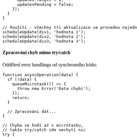
      updatesPending = false;

    });

  }

}

// Použití - všechny tři aktualisace se provedou najedn
scheduleUpdate(div1, 'hodnota 1');

scheduleUpdate(div2, 'hodnota 2');

Zpracování chyb mimo try/catch
Oddělení error handlingu od synchronního kódu:
function asyncOperation(data) {

  if (!data) {

    queueMicrotask(() => {

      throw new Error('Data chybí');

    });

    return;

  }

  // Zpracování dat...

}

// Chyba se hodí až v microtasku,

// takže try/catch zde nechytí nic

try {
