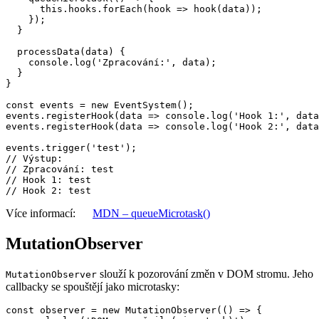
      this.hooks.forEach(hook => hook(data));

    });

  }

  processData(data) {

    console.log('Zpracování:', data);

  }

}

const events = new EventSystem();

events.registerHook(data => console.log('Hook 1:', data
events.registerHook(data => console.log('Hook 2:', data
events.trigger('test');

// Výstup:

// Zpracování: test

// Hook 1: test

Více informací:
MDN – queueMicrotask()
MutationObserver
slouží k pozorování změn v DOM stromu. Jeho
MutationObserver
callbacky se spouštějí jako microtasky:
const observer = new MutationObserver(() => {
