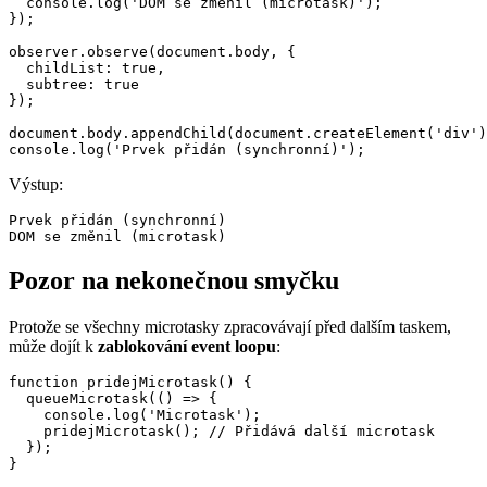
  console.log('DOM se změnil (microtask)');

});

observer.observe(document.body, {

  childList: true,

  subtree: true

});

document.body.appendChild(document.createElement('div')
Výstup:
Prvek přidán (synchronní)

Pozor na nekonečnou smyčku
Protože se všechny microtasky zpracovávají před dalším taskem,
může dojít k
zablokování event loopu
:
function pridejMicrotask() {

  queueMicrotask(() => {

    console.log('Microtask');

    pridejMicrotask(); // Přidává další microtask

  });

}
