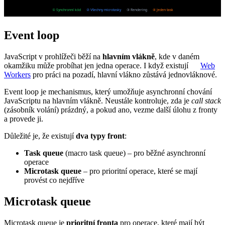
Event loop
JavaScript v prohlížeči běží na
hlavním vlákně
, kde v daném
okamžiku může probíhat jen jedna operace. I když existují
Web
Workers
pro práci na pozadí, hlavní vlákno zůstává jednovláknové.
Event loop je mechanismus, který umožňuje asynchronní chování
JavaScriptu na hlavním vlákně. Neustále kontroluje, zda je
call stack
(zásobník volání) prázdný, a pokud ano, vezme další úlohu z fronty
a provede ji.
Důležité je, že existují
dva typy front
:
Task queue
(macro task queue) – pro běžné asynchronní
operace
Microtask queue
– pro prioritní operace, které se mají
provést co nejdříve
Microtask queue
Microtask queue je
prioritní fronta
pro operace, které mají být