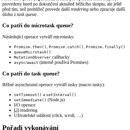
provedeny hned po dokončení aktuálně běžícího skriptu, ale ještě
před tím, než prohlížeč provede další
rendering
nebo zpracuje další
úlohu z
task queue
.
Co patří do microtask queue?
Následující operace vytváří microtasky:
,
,
Promise.then()
Promise.catch()
Promise.finally()
queueMicrotask()
callbacky
MutationObserver
/
(interně používá Promises)
async
await
Co patří do task queue?
Běžné asynchronní operace vytváří tasky (macro tasky):
a
setTimeout()
setInterval()
(Node.js)
setImmediate()
I/O operace
UI
rendering
Uživatelské události (click, scroll, …)
Pořadí vykonávání