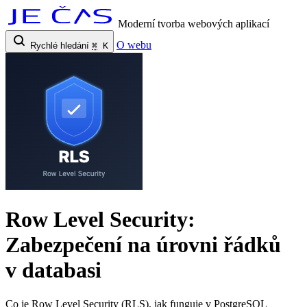
Moderní tvorba webových aplikací
O webu
Rychlé hledání
⌘
K
Row Level Security:
Zabezpečení na úrovni řádků
v databasi
Co je Row Level Security (RLS), jak funguje v PostgreSQL