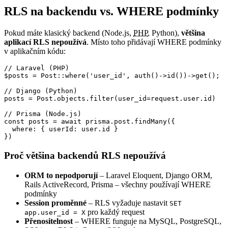
RLS na backendu vs. WHERE podmínky
Pokud máte klasický backend (Node.js,
PHP
, Python),
většina
aplikací RLS nepoužívá
. Místo toho přidávají WHERE podmínky
v aplikačním kódu:
// Laravel (PHP)

$posts = Post::where('user_id', auth()->id())->get();

// Django (Python)

posts = Post.objects.filter(user_id=request.user.id)

// Prisma (Node.js)

const posts = await prisma.post.findMany({

  where: { userId: user.id }

})
Proč většina backendů RLS nepoužívá
ORM to nepodporují
– Laravel Eloquent, Django ORM,
Rails ActiveRecord, Prisma – všechny používají WHERE
podmínky
Session proměnné
– RLS vyžaduje nastavit
SET
pro každý request
app.user_id = X
Přenositelnost
– WHERE funguje na MySQL, PostgreSQL,