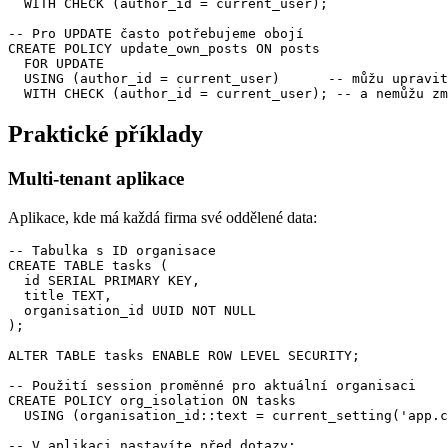
  WITH CHECK (author_id = current_user);

-- Pro UPDATE často potřebujeme obojí

CREATE POLICY update_own_posts ON posts

  FOR UPDATE

  USING (author_id = current_user)      -- můžu upravit
  WITH CHECK (author_id = current_user); -- a nemůžu zm
Praktické příklady
Multi-tenant aplikace
Aplikace, kde má každá firma své oddělené data:
-- Tabulka s ID organisace

CREATE TABLE tasks (

  id SERIAL PRIMARY KEY,

  title TEXT,

  organisation_id UUID NOT NULL

);

ALTER TABLE tasks ENABLE ROW LEVEL SECURITY;

-- Použití session proměnné pro aktuální organisaci

CREATE POLICY org_isolation ON tasks

  USING (organisation_id::text = current_setting('app.c
-- V aplikaci nastavíte před dotazy:
