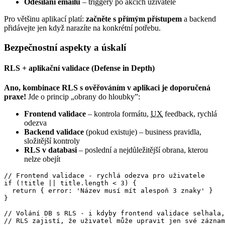
Odesílání emailů
– triggery po akcích uživatele
Pro většinu aplikací platí:
začněte s přímým přístupem
a backend
přidávejte jen když narazíte na konkrétní potřebu.
Bezpečnostní aspekty a úskalí
RLS + aplikační validace (Defense in Depth)
Ano, kombinace RLS s ověřováním v aplikaci je doporučená
praxe!
Jde o princip „obrany do hloubky”:
Frontend validace
– kontrola formátu,
UX
feedback, rychlá
odezva
Backend validace
(pokud existuje) – business pravidla,
složitější kontroly
RLS v databasi
– poslední a nejdůležitější obrana, kterou
nelze obejít
// Frontend validace - rychlá odezva pro uživatele

if (!title || title.length < 3) {

  return { error: 'Název musí mít alespoň 3 znaky' }

}

// Volání DB s RLS - i kdyby frontend validace selhala,

// RLS zajistí, že uživatel může upravit jen své záznam