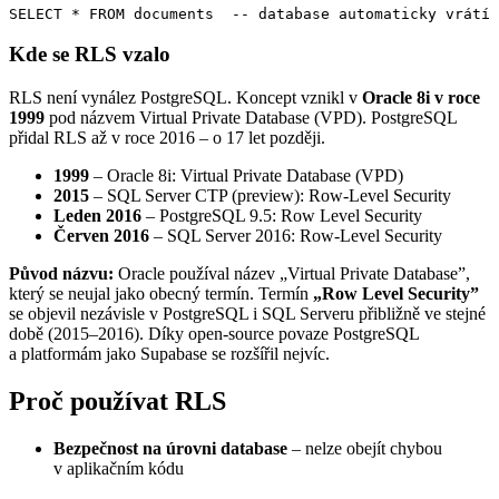
SELECT * FROM documents  -- database automaticky vrátí 
Kde se RLS vzalo
RLS není vynález PostgreSQL. Koncept vznikl v
Oracle 8i v roce
1999
pod názvem Virtual Private Database (VPD). PostgreSQL
přidal RLS až v roce 2016 – o 17 let později.
1999
– Oracle 8i: Virtual Private Database (VPD)
2015
– SQL Server CTP (preview): Row-Level Security
Leden 2016
– PostgreSQL 9.5: Row Level Security
Červen 2016
– SQL Server 2016: Row-Level Security
Původ názvu:
Oracle používal název „Virtual Private Database”,
který se neujal jako obecný termín. Termín
„Row Level Security”
se objevil nezávisle v PostgreSQL i SQL Serveru přibližně ve stejné
době (2015–2016). Díky open-source povaze PostgreSQL
a platformám jako Supabase se rozšířil nejvíc.
Proč používat RLS
Bezpečnost na úrovni database
– nelze obejít chybou
v aplikačním kódu