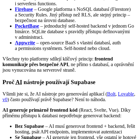
i serverless functions.
Firebase
– Google platforma s NoSQL databasí (Firestore)
a Security Rules. Jiný přístup než RLS, ale stejný princip –
bezpečnost na úrovni database.
PocketBase
– jednoduchý self-hosted backend v jednom Go
binárce. SQLite database s pravidly přístupu definovanými
v administraci.
Appwrite
– open-source BaaS s vlastní databasí, auth
a permissions systémem. Self-hosted nebo cloud.
Všechny tyto platformy sdílejí klíčový princip:
frontend
komunikuje přes bezpečné API
, ne přímo s databasí, a oprávnění
jsou vynucována na serverové straně.
Proč
AI
nástroje používají Supabase
Všimli jste si, že AI nástroje pro generování aplikací (
Bolt
,
Lovable
,
v0
) často používají právě Supabase? Není to náhoda.
AI generuje primárně frontend kód
(React, Svelte, Vue). Díky
přímému přístupu k databasi nepotřebuje generovat backend:
Bez Supabase
– AI musí generovat frontend + backend, řešit
hosting, psát API endpoints, implementovat autentizaci
Se Supabase
– AI generuje jen frontend, vše ostatní je hotové