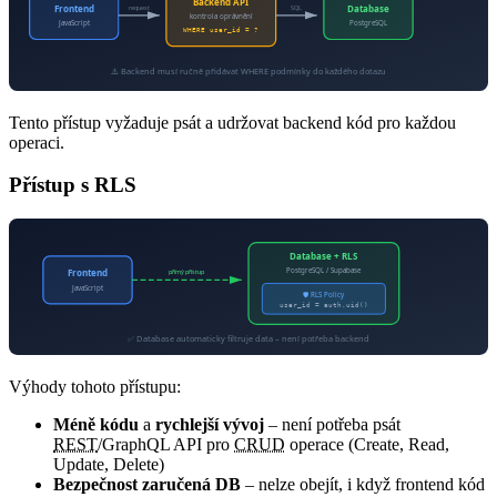
Backend API
Frontend
Database
request
SQL
kontrola oprávnění
JavaScript
PostgreSQL
WHERE user_id = ?
⚠️ Backend musí ručně přidávat WHERE podmínky do každého dotazu
Tento přístup vyžaduje psát a udržovat backend kód pro každou
operaci.
Přístup s RLS
Database + RLS
PostgreSQL / Supabase
Frontend
přímý přístup
JavaScript
🛡️ RLS Policy
user_id = auth.uid()
✅ Database automaticky filtruje data – není potřeba backend
Výhody tohoto přístupu:
Méně kódu
a
rychlejší vývoj
– není potřeba psát
REST
/GraphQL API pro
CRUD
operace (Create, Read,
Update, Delete)
Bezpečnost zaručená DB
– nelze obejít, i když frontend kód