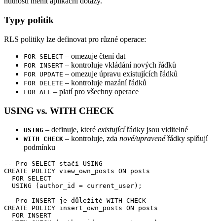
nutnosti měnit aplikační dotazy.
Typy politik
RLS politiky lze definovat pro různé operace:
– omezuje čtení dat
FOR SELECT
– kontroluje vkládání nových řádků
FOR INSERT
– omezuje úpravu existujících řádků
FOR UPDATE
– kontroluje mazání řádků
FOR DELETE
– platí pro všechny operace
FOR ALL
USING vs. WITH CHECK
– definuje, které
existující
řádky jsou viditelné
USING
– kontroluje, zda
nové/upravené
řádky splňují
WITH CHECK
podmínku
-- Pro SELECT stačí USING

CREATE POLICY view_own_posts ON posts

  FOR SELECT

  USING (author_id = current_user);

-- Pro INSERT je důležité WITH CHECK

CREATE POLICY insert_own_posts ON posts

  FOR INSERT
