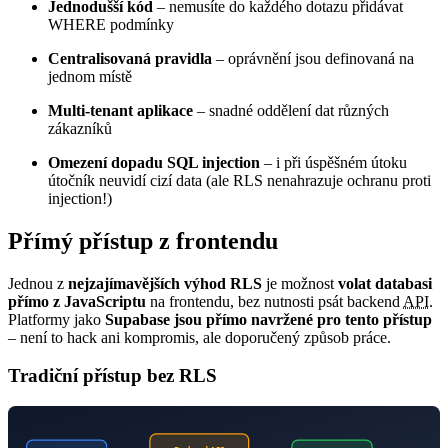
Jednodušší kód
– nemusíte do každého dotazu přidávat
WHERE podmínky
Centralisovaná pravidla
– oprávnění jsou definovaná na
jednom místě
Multi-tenant aplikace
– snadné oddělení dat různých
zákazníků
Omezení dopadu SQL injection
– i při úspěšném útoku
útočník neuvidí cizí data (ale RLS nenahrazuje ochranu proti
injection!)
Přímý přístup z frontendu
Jednou z
nejzajímavějších výhod RLS
je možnost
volat databasi
přímo z JavaScriptu
na frontendu, bez nutnosti psát backend
API
.
Platformy jako
Supabase jsou přímo navržené pro tento přístup
– není to hack ani kompromis, ale doporučený způsob práce.
Tradiční přístup bez RLS