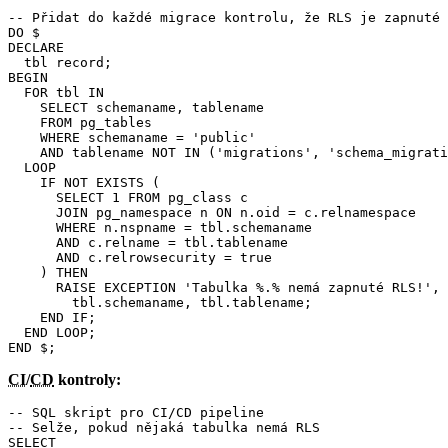
-- Přidat do každé migrace kontrolu, že RLS je zapnuté

DO $

DECLARE

  tbl record;

BEGIN

  FOR tbl IN

    SELECT schemaname, tablename

    FROM pg_tables

    WHERE schemaname = 'public'

    AND tablename NOT IN ('migrations', 'schema_migrati
  LOOP

    IF NOT EXISTS (

      SELECT 1 FROM pg_class c

      JOIN pg_namespace n ON n.oid = c.relnamespace

      WHERE n.nspname = tbl.schemaname

      AND c.relname = tbl.tablename

      AND c.relrowsecurity = true

    ) THEN

      RAISE EXCEPTION 'Tabulka %.% nemá zapnuté RLS!',

        tbl.schemaname, tbl.tablename;

    END IF;

  END LOOP;

END $;
CI
/
CD
kontroly:
-- SQL skript pro CI/CD pipeline

-- Selže, pokud nějaká tabulka nemá RLS

SELECT
