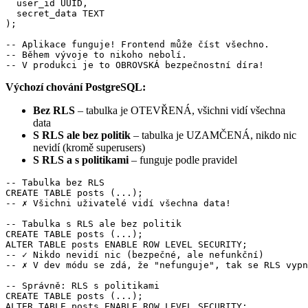
  user_id UUID,

  secret_data TEXT

);

-- Aplikace funguje! Frontend může číst všechno.

-- Během vývoje to nikoho nebolí.

-- V produkci je to OBROVSKÁ bezpečnostní díra!
Výchozí chování PostgreSQL:
Bez RLS
– tabulka je OTEVŘENÁ, všichni vidí všechna
data
S RLS ale bez politik
– tabulka je UZAMČENÁ, nikdo nic
nevidí (kromě superusers)
S RLS a s politikami
– funguje podle pravidel
-- Tabulka bez RLS

CREATE TABLE posts (...);

-- ✗ Všichni uživatelé vidí všechna data!

-- Tabulka s RLS ale bez politik

CREATE TABLE posts (...);

ALTER TABLE posts ENABLE ROW LEVEL SECURITY;

-- ✓ Nikdo nevidí nic (bezpečné, ale nefunkční)

-- ✗ V dev módu se zdá, že "nefunguje", tak se RLS vypn
-- Správně: RLS s politikami

CREATE TABLE posts (...);

ALTER TABLE posts ENABLE ROW LEVEL SECURITY;
