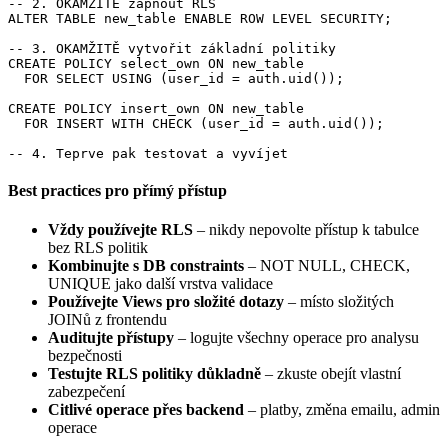
-- 2. OKAMŽITĚ zapnout RLS

ALTER TABLE new_table ENABLE ROW LEVEL SECURITY;

-- 3. OKAMŽITĚ vytvořit základní politiky

CREATE POLICY select_own ON new_table

  FOR SELECT USING (user_id = auth.uid());

CREATE POLICY insert_own ON new_table

  FOR INSERT WITH CHECK (user_id = auth.uid());

-- 4. Teprve pak testovat a vyvíjet
Best practices pro přímý přístup
Vždy používejte RLS
– nikdy nepovolte přístup k tabulce
bez RLS politik
Kombinujte s DB constraints
– NOT NULL, CHECK,
UNIQUE jako další vrstva validace
Používejte Views pro složité dotazy
– místo složitých
JOINů z frontendu
Auditujte přístupy
– logujte všechny operace pro analysu
bezpečnosti
Testujte RLS politiky důkladně
– zkuste obejít vlastní
zabezpečení
Citlivé operace přes backend
– platby, změna emailu, admin
operace