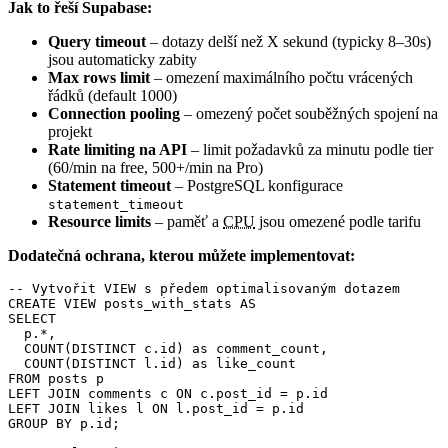
Jak to řeší Supabase:
Query timeout
– dotazy delší než X sekund (typicky 8–30s)
jsou automaticky zabity
Max rows limit
– omezení maximálního počtu vrácených
řádků (default 1000)
Connection pooling
– omezený počet souběžných spojení na
projekt
Rate limiting na API
– limit požadavků za minutu podle tier
(60/min na free, 500+/min na Pro)
Statement timeout
– PostgreSQL konfigurace
statement_timeout
Resource limits
– paměť a
CPU
jsou omezené podle tarifu
Dodatečná ochrana, kterou můžete implementovat:
-- Vytvořit VIEW s předem optimalisovaným dotazem

CREATE VIEW posts_with_stats AS

SELECT

  p.*,

  COUNT(DISTINCT c.id) as comment_count,

  COUNT(DISTINCT l.id) as like_count

FROM posts p

LEFT JOIN comments c ON c.post_id = p.id

LEFT JOIN likes l ON l.post_id = p.id

GROUP BY p.id;
