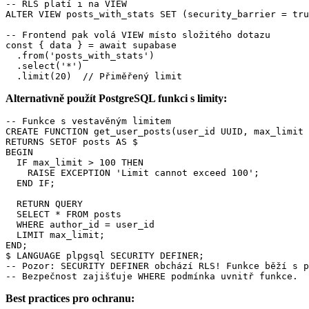
-- RLS platí i na VIEW

ALTER VIEW posts_with_stats SET (security_barrier = tru
-- Frontend pak volá VIEW místo složitého dotazu

const { data } = await supabase

  .from('posts_with_stats')

  .select('*')

  .limit(20)  // Přiměřený limit
Alternativně použít PostgreSQL funkci s limity:
-- Funkce s vestavěným limitem

CREATE FUNCTION get_user_posts(user_id UUID, max_limit 
RETURNS SETOF posts AS $

BEGIN

  IF max_limit > 100 THEN

    RAISE EXCEPTION 'Limit cannot exceed 100';

  END IF;

  RETURN QUERY

  SELECT * FROM posts

  WHERE author_id = user_id

  LIMIT max_limit;

END;

$ LANGUAGE plpgsql SECURITY DEFINER;

-- Pozor: SECURITY DEFINER obchází RLS! Funkce běží s p
-- Bezpečnost zajišťuje WHERE podmínka uvnitř funkce.
Best practices pro ochranu: