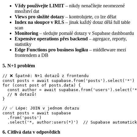
Vždy používejte LIMIT
– nikdy nenačítejte neomezené
množství dat
Views pro složité dotazy
– kontrolujete, co lze dělat
Index na sloupce v RLS
– jinak každý dotaz dělá full table
scan
Monitoring
– sledujte pomalé dotazy v Supabase dashboardu
Expensive operations přes backend
– agregace, reporty,
statistiky
Edge Functions pro business logiku
– middleware mezi
frontendem a DB
5. N+1 problém
// ❌ Špatně: N+1 dotazů z frontendu

const posts = await supabase.from('posts').select('*')

for (const post of posts.data) {

  const author = await supabase.from('users').select('*
  // N dotazů!

}

// ✅ Lépe: JOIN v jednom dotazu

const posts = await supabase

  .from('posts')

  .select('*, author:users(*)')  // Supabase automatick
6. Citlivá data v odpovědích