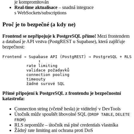
je kompromitován
Real-time aktualisace
– snadná integrace
s WebSockets/subscriptions
Proč je to bezpečné (a kdy ne)
Frontend se nepřipojuje k PostgreSQL přímo!
Mezi frontendem
a databasí je API vrstva (PostgREST u Supabase), která zajišťuje
bezpečnost:
Frontend → Supabase API (PostgREST) → PostgreSQL + RLS

               ↑

          rate limiting

          validace požadavků

          connection pooling

          timeouty

          žádné surové SQL
Přímé připojení k PostgreSQL z frontendu je bezpečnostní
katastrofa:
Connection string (včetně hesla) je viditelný v DevTools
Útočník může spouštět libovolné SQL (
,
DROP TABLE
DELETE
)
FROM
RLS nepomůže – útočník má plné credentials vlastníka
Žádný rate limiting ani ochrana proti DoS