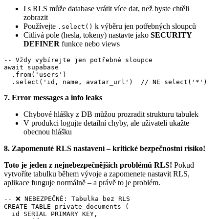
I s RLS může database vrátit více dat, než byste chtěli
zobrazit
Používejte
k výběru jen potřebných sloupců
.select()
Citlivá pole (hesla, tokeny) nastavte jako
SECURITY
DEFINER
funkce nebo views
-- Vždy vybírejte jen potřebné sloupce

await supabase

  .from('users')

  .select('id, name, avatar_url')  // NE select('*')
7. Error messages a info leaks
Chybové hlášky z DB můžou prozradit strukturu tabulek
V produkci logujte detailní chyby, ale uživateli ukažte
obecnou hlášku
8. Zapomenuté RLS nastavení – kritické bezpečnostní risiko!
Toto je jeden z nejnebezpečnějších problémů RLS!
Pokud
vytvoříte tabulku během vývoje a zapomenete nastavit RLS,
aplikace funguje normálně – a právě to je problém.
-- ❌ NEBEZPEČNÉ: Tabulka bez RLS

CREATE TABLE private_documents (

  id SERIAL PRIMARY KEY,
