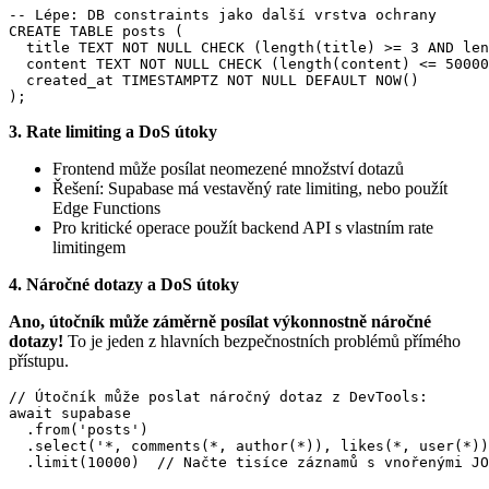
-- Lépe: DB constraints jako další vrstva ochrany

CREATE TABLE posts (

  title TEXT NOT NULL CHECK (length(title) >= 3 AND len
  content TEXT NOT NULL CHECK (length(content) <= 50000
  created_at TIMESTAMPTZ NOT NULL DEFAULT NOW()

);
3. Rate limiting a DoS útoky
Frontend může posílat neomezené množství dotazů
Řešení: Supabase má vestavěný rate limiting, nebo použít
Edge Functions
Pro kritické operace použít backend API s vlastním rate
limitingem
4. Náročné dotazy a DoS útoky
Ano, útočník může záměrně posílat výkonnostně náročné
dotazy!
To je jeden z hlavních bezpečnostních problémů přímého
přístupu.
// Útočník může poslat náročný dotaz z DevTools:

await supabase

  .from('posts')

  .select('*, comments(*, author(*)), likes(*, user(*))
  .limit(10000)  // Načte tisíce záznamů s vnořenými JO