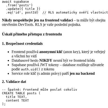
await supabase

  .from('posts')

  .update({ title })

  .eq('id', postId)  // RLS automaticky ověří vlastnict
Nikdy nespoléhejte jen na frontend validaci
– ta může být obejita
otevřením DevTools. RLS je vaše poslední pojistka.
Úskalí přímého přístupu z frontendu
1. Bezpečnost credentials
Frontend používá
anonymní klíč
(anon key), který je veřejný
a všichni ho vidí
Databasové heslo
NIKDY
nesmí být ve frontend kódu
Supabase používá JWT tokeny – database rozlišuje uživatele
podle
z tokenu
auth.uid()
Service role klíč (s admin právy) patří
jen na backend
2. Validace dat
-- Špatně: Frontend může poslat cokoliv

CREATE TABLE posts (

  title TEXT,

  content TEXT

);
