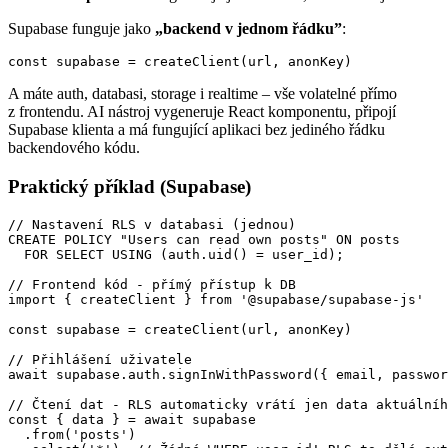
Supabase funguje jako
„backend v jednom řádku”
:
const supabase = createClient(url, anonKey)
A máte auth, databasi, storage i realtime – vše volatelné přímo
z frontendu. AI nástroj vygeneruje React komponentu, připojí
Supabase klienta a má fungující aplikaci bez jediného řádku
backendového kódu.
Praktický příklad (Supabase)
// Nastavení RLS v databasi (jednou)

CREATE POLICY "Users can read own posts" ON posts

  FOR SELECT USING (auth.uid() = user_id);

// Frontend kód - přímý přístup k DB

import { createClient } from '@supabase/supabase-js'

const supabase = createClient(url, anonKey)

// Přihlášení uživatele

await supabase.auth.signInWithPassword({ email, passwor
// Čtení dat - RLS automaticky vrátí jen data aktuálníh
const { data } = await supabase

  .from('posts')
