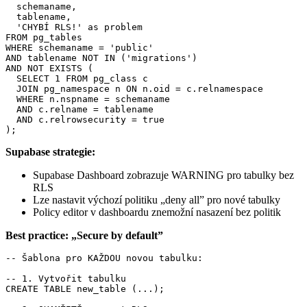
  schemaname,

  tablename,

  'CHYBÍ RLS!' as problem

FROM pg_tables

WHERE schemaname = 'public'

AND tablename NOT IN ('migrations')

AND NOT EXISTS (

  SELECT 1 FROM pg_class c

  JOIN pg_namespace n ON n.oid = c.relnamespace

  WHERE n.nspname = schemaname

  AND c.relname = tablename

  AND c.relrowsecurity = true

);
Supabase strategie:
Supabase Dashboard zobrazuje WARNING pro tabulky bez
RLS
Lze nastavit výchozí politiku „deny all” pro nové tabulky
Policy editor v dashboardu znemožní nasazení bez politik
Best practice: „Secure by default”
-- Šablona pro KAŽDOU novou tabulku:

-- 1. Vytvořit tabulku

CREATE TABLE new_table (...);
