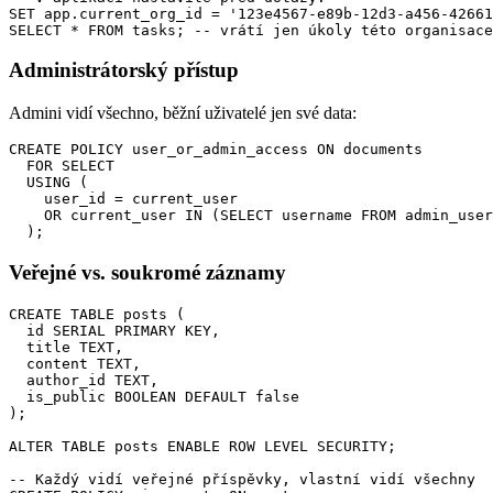
SET app.current_org_id = '123e4567-e89b-12d3-a456-42661
SELECT * FROM tasks; -- vrátí jen úkoly této organisace
Administrátorský přístup
Admini vidí všechno, běžní uživatelé jen své data:
CREATE POLICY user_or_admin_access ON documents

  FOR SELECT

  USING (

    user_id = current_user

    OR current_user IN (SELECT username FROM admin_user
  );
Veřejné vs. soukromé záznamy
CREATE TABLE posts (

  id SERIAL PRIMARY KEY,

  title TEXT,

  content TEXT,

  author_id TEXT,

  is_public BOOLEAN DEFAULT false

);

ALTER TABLE posts ENABLE ROW LEVEL SECURITY;

-- Každý vidí veřejné příspěvky, vlastní vidí všechny
