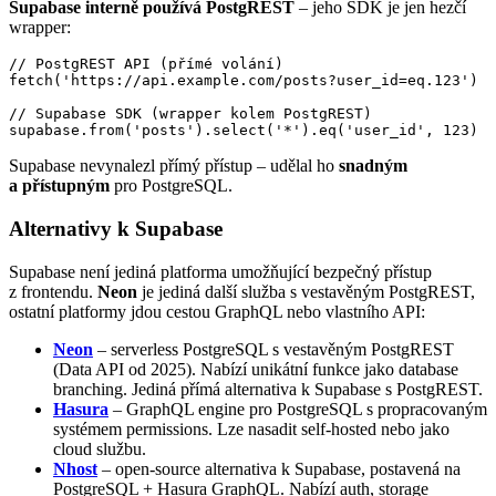
Supabase interně používá PostgREST
– jeho SDK je jen hezčí
wrapper:
// PostgREST API (přímé volání)

fetch('https://api.example.com/posts?user_id=eq.123')

// Supabase SDK (wrapper kolem PostgREST)

supabase.from('posts').select('*').eq('user_id', 123)
Supabase nevynalezl přímý přístup – udělal ho
snadným
a přístupným
pro PostgreSQL.
Alternativy k Supabase
Supabase není jediná platforma umožňující bezpečný přístup
z frontendu.
Neon
je jediná další služba s vestavěným PostgREST,
ostatní platformy jdou cestou GraphQL nebo vlastního API:
Neon
– serverless PostgreSQL s vestavěným PostgREST
(Data API od 2025). Nabízí unikátní funkce jako database
branching. Jediná přímá alternativa k Supabase s PostgREST.
Hasura
– GraphQL engine pro PostgreSQL s propracovaným
systémem permissions. Lze nasadit self-hosted nebo jako
cloud službu.
Nhost
– open-source alternativa k Supabase, postavená na
PostgreSQL + Hasura GraphQL. Nabízí auth, storage