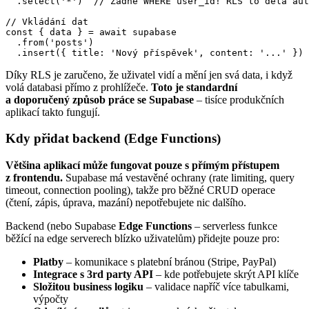
  .select('*')  // Žádné WHERE user_id! RLS to dělá aut
// Vkládání dat

const { data } = await supabase

  .from('posts')

  .insert({ title: 'Nový příspěvek', content: '...' })
Díky RLS je zaručeno, že uživatel vidí a mění jen svá data, i když
volá databasi přímo z prohlížeče.
Toto je standardní
a doporučený způsob práce se Supabase
– tisíce produkčních
aplikací takto fungují.
Kdy přidat backend (Edge Functions)
Většina aplikací může fungovat pouze s přímým přístupem
z frontendu.
Supabase má vestavěné ochrany (rate limiting, query
timeout, connection pooling), takže pro běžné CRUD operace
(čtení, zápis, úprava, mazání) nepotřebujete nic dalšího.
Backend (nebo Supabase
Edge Functions
– serverless funkce
běžící na edge serverech blízko uživatelům) přidejte pouze pro:
Platby
– komunikace s platební bránou (Stripe, PayPal)
Integrace s 3rd party API
– kde potřebujete skrýt API klíče
Složitou business logiku
– validace napříč více tabulkami,
výpočty