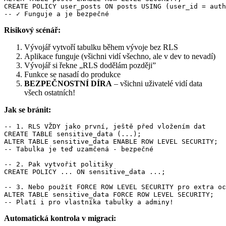
CREATE POLICY user_posts ON posts USING (user_id = auth
-- ✓ Funguje a je bezpečné
Risikový scénář:
Vývojář vytvoří tabulku během vývoje bez RLS
Aplikace funguje (všichni vidí všechno, ale v dev to nevadí)
Vývojář si řekne „RLS dodělám později”
Funkce se nasadí do produkce
BEZPEČNOSTNÍ DÍRA
– všichni uživatelé vidí data
všech ostatních!
Jak se bránit:
-- 1. RLS VŽDY jako první, ještě před vložením dat

CREATE TABLE sensitive_data (...);

ALTER TABLE sensitive_data ENABLE ROW LEVEL SECURITY;

-- Tabulka je teď uzamčená - bezpečné

-- 2. Pak vytvořit politiky

CREATE POLICY ... ON sensitive_data ...;

-- 3. Nebo použít FORCE ROW LEVEL SECURITY pro extra oc
ALTER TABLE sensitive_data FORCE ROW LEVEL SECURITY;

-- Platí i pro vlastníka tabulky a adminy!
Automatická kontrola v migraci: