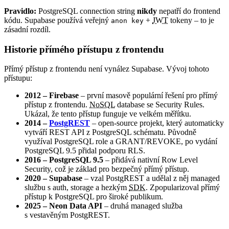
Pravidlo:
PostgreSQL connection string
nikdy
nepatří do frontend
kódu. Supabase používá veřejný
+
JWT
tokeny – to je
anon key
zásadní rozdíl.
Historie přímého přístupu z frontendu
Přímý přístup z frontendu není vynález Supabase. Vývoj tohoto
přístupu:
2012 – Firebase
– první masově populární řešení pro přímý
přístup z frontendu.
NoSQL
database se Security Rules.
Ukázal, že tento přístup funguje ve velkém měřítku.
2014 –
PostgREST
– open-source projekt, který automaticky
vytváří REST API z PostgreSQL schématu. Původně
využíval PostgreSQL role a GRANT/REVOKE, po vydání
PostgreSQL 9.5 přidal podporu RLS.
2016 – PostgreSQL 9.5
– přidává nativní Row Level
Security, což je základ pro bezpečný přímý přístup.
2020 – Supabase
– vzal PostgREST a udělal z něj managed
službu s auth, storage a hezkým
SDK
. Zpopularizoval přímý
přístup k PostgreSQL pro široké publikum.
2025 – Neon Data API
– druhá managed služba
s vestavěným PostgREST.