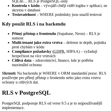
SQLite… RLS je PostgreSQL-only
Kontrola v kódu
– vývojáři chtějí vidět logiku v aplikaci, ne
skrytou v databasi
Testovatelnost
– WHERE podmínky jsou snazší testovat
Kdy použít RLS i na backendu
Přímý přístup z frontendu
(Supabase, Neon) – RLS je
nutnost
Multi-tenant jako extra vrstva
– defense in depth, pojistka
proti chybám v kódu
Compliance požadavky
(
GDPR
, HIPAA) – vyžadují
bezpečnost na více vrstvách
Citlivá data
– zdravotnictví, finance, kde je potřeba
maximální ochrana
Shrnutí:
Na backendu je WHERE v ORM standardní praxe. RLS
používejte pro přímý přístup z frontendu nebo jako extra vrstvu
ochrany u citlivých dat.
RLS v PostgreSQL
PostgreSQL podporuje RLS od verse 9.5 a je to nejpoužívanější
implementace.