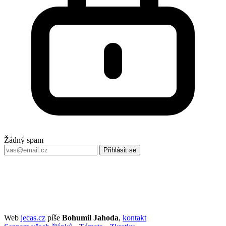
Žádný spam
Přihlásit se
Web
jecas.cz
píše
Bohumil Jahoda
,
kontakt