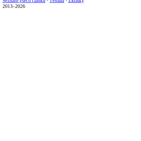
Seznam všech článků
·
Témata
·
Zkratky
2013–2026