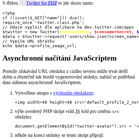
S třídou
Twitter for
PHP
to jde skoro samo.
<?php

if (!isset($_GET["name"])) die();

require_once 'twitter.class.php';

// Údaje vyplnit dle aplikace na dev.twitter.com/apps

$twitter = new Twitter(
$consumerKey
, 
$consumerSecret
, 
$
$data = $twitter->request('users/show.json?screen_name=
// Vypíše URL obrázku

echo $data->profile_image_url;
Asynchronní načítání JavaScriptem
Protože získávání URL obrázku z cizího severu může trvat delší
dobu a zbytečně tak brzdit vygenerování stránky, nabízí se potřebná
data stáhnou asynchronně JavaScriptem.
Vytvoříme atrapu s
výchozím obrázkem
:
<img width=48 height=48 src='default_profile_2_nor
výše uvedený PHP skript vrátí
JS
kód pro změnu
src
obrázku:
document.getElementById("twitter-avatar").src = '<
někde na konci stránky se tento skript připojí: