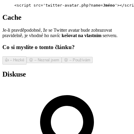
<script src='twitter-avatar.php?name=
Jméno
'></scri
Cache
Je-li pravděpodobné, že se Twitter avatar bude zobrazovat
pravidelně, je vhodné ho navíc
kešovat na vlastním
serveru.
Co si myslíte o tomto článku?
👍
–
Hezké
😲
–
Neznal jsem
😝
–
Používám
Diskuse