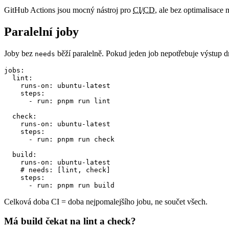
GitHub Actions jsou mocný nástroj pro
CI
/
CD
, ale bez optimalisace 
Paralelní joby
Joby bez
běží paralelně. Pokud jeden job nepotřebuje výstup dr
needs
jobs:

  lint:

    runs-on: ubuntu-latest

    steps:

      - run: pnpm run lint

  check:

    runs-on: ubuntu-latest

    steps:

      - run: pnpm run check

  build:

    runs-on: ubuntu-latest

    # needs: [lint, check]

    steps:

      - run: pnpm run build
Celková doba CI = doba nejpomalejšího jobu, ne součet všech.
Má build čekat na lint a check?