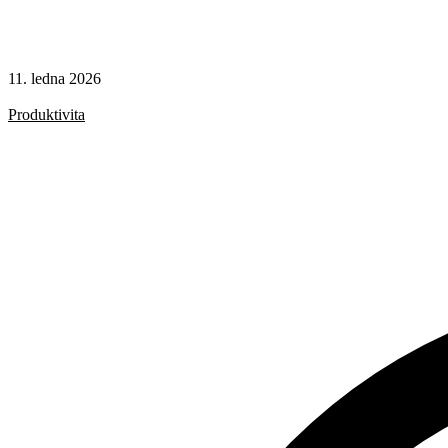
11. ledna 2026
Rady a nápady
Produktivita
Git
Svelte