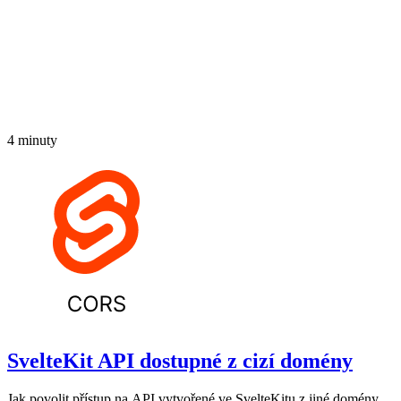
4 minuty
SvelteKit API dostupné z cizí domény
Jak povolit přístup na API vytvořené ve SvelteKitu z jiné domény.