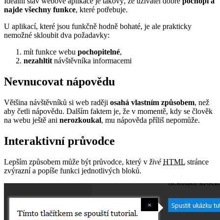
Ideální stav webové aplikace je takový, že uživatel dobře
pochopí a
najde všechny funkce
, které potřebuje.
U aplikací, které jsou funkčně hodně bohaté, je ale prakticky
nemožné skloubit dva požadavky:
mít funkce webu
pochopitelné
,
nezahltit
návštěvníka informacemi
Nevnucovat nápovědu
Většina návštěvníků si web raději
osahá vlastním způsobem
, než
aby četli nápovědu. Dalším faktem je, že v momentě, kdy se člověk
na webu ještě ani
nerozkoukal
, mu nápověda příliš nepomůže.
Interaktivní průvodce
Lepším způsobem může být průvodce, který v
živé
HTML
stránce
zvýrazní a popíše funkci jednotlivých bloků.