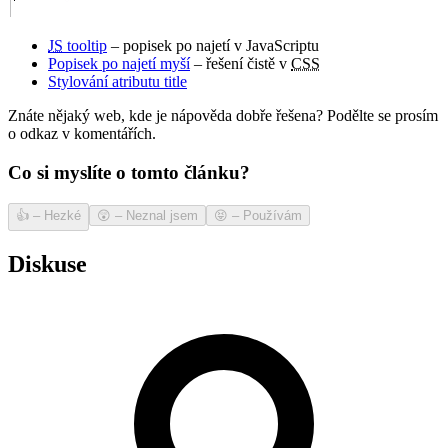
JS
tooltip
– popisek po najetí v JavaScriptu
Popisek po najetí myší
– řešení čistě v
CSS
Stylování atributu title
Znáte nějaký web, kde je nápověda dobře řešena? Podělte se prosím
o odkaz v komentářích.
Co si myslíte o tomto článku?
👍
–
Hezké
😲
–
Neznal jsem
😝
–
Používám
Diskuse