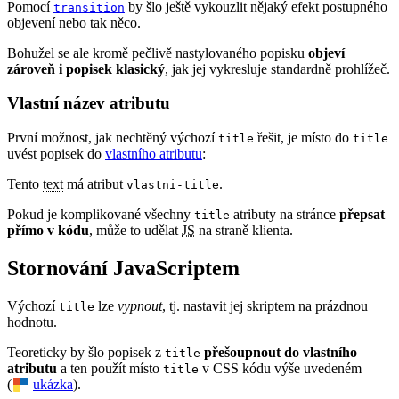
Pomocí
by šlo ještě vykouzlit nějaký efekt postupného
transition
objevení nebo tak něco.
Bohužel se ale kromě pečlivě nastylovaného popisku
objeví
zároveň i popisek klasický
, jak jej vykresluje standardně prohlížeč.
Vlastní název atributu
První možnost, jak nechtěný výchozí
řešit, je místo do
title
title
uvést popisek do
vlastního atributu
:
Tento
text
má atribut
.
vlastni-title
Pokud je komplikované všechny
atributy na stránce
přepsat
title
přímo v kódu
, může to udělat
JS
na straně klienta.
Stornování JavaScriptem
Výchozí
lze
vypnout
, tj. nastavit jej skriptem na prázdnou
title
hodnotu.
Teoreticky by šlo popisek z
přešoupnout do vlastního
title
atributu
a ten použít místo
v CSS kódu výše uvedeném
title
(
ukázka
).