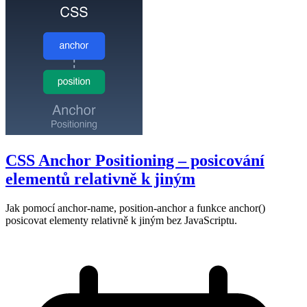
CSS Anchor Positioning – posicování
elementů relativně k jiným
Jak pomocí anchor-name, position-anchor a funkce anchor()
posicovat elementy relativně k jiným bez JavaScriptu.