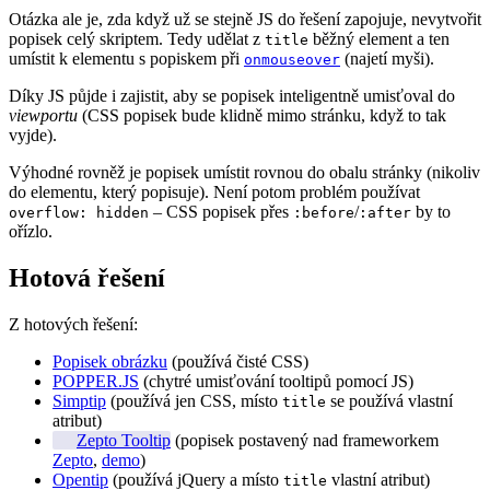
Otázka ale je, zda když už se stejně JS do řešení zapojuje, nevytvořit
popisek celý skriptem. Tedy udělat z
běžný element a ten
title
umístit k elementu s popiskem při
(najetí myši).
onmouseover
Díky JS půjde i zajistit, aby se popisek inteligentně umisťoval do
viewportu
(CSS popisek bude klidně mimo stránku, když to tak
vyjde).
Výhodné rovněž je popisek umístit rovnou do obalu stránky (nikoliv
do elementu, který popisuje). Není potom problém používat
– CSS popisek přes
/
by to
overflow: hidden
:before
:after
ořízlo.
Hotová řešení
Z hotových řešení:
Popisek obrázku
(používá čisté CSS)
POPPER.JS
(chytré umisťování tooltipů pomocí JS)
Simptip
(používá jen CSS, místo
se používá vlastní
title
atribut)
Zepto Tooltip
(popisek postavený nad frameworkem
Zepto
,
demo
)
Opentip
(používá jQuery a místo
vlastní atribut)
title