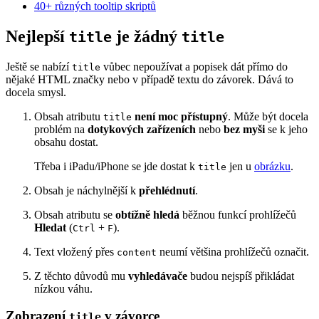
40+ různých tooltip skriptů
Nejlepší
je žádný
title
title
Ještě se nabízí
vůbec nepoužívat a popisek dát přímo do
title
nějaké HTML značky nebo v případě textu do závorek. Dává to
docela smysl.
Obsah atributu
není moc přístupný
. Může být docela
title
problém na
dotykových zařízeních
nebo
bez myši
se k jeho
obsahu dostat.
Třeba i iPadu/iPhone se jde dostat k
jen u
obrázku
.
title
Obsah je náchylnější k
přehlédnutí
.
Obsah atributu se
obtížně hledá
běžnou funkcí prohlížečů
Hledat
(
+
).
Ctrl
F
Text vložený přes
neumí většina prohlížečů označit.
content
Z těchto důvodů mu
vyhledávače
budou nejspíš přikládat
nízkou váhu.
Zobrazení
v závorce
title