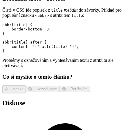
Čistě v CSS jde popisek z
rozbalit
do závorky. Příklad pro
title
populární značku
s atributem
:
<abbr>
title
abbr[title] {

    border-bottom: 0;

}

abbr[title]:after {

    content: "(" attr(title) ")";

}
Problémy s označováním a vyhledáváním textu z atributu ale
přetrvávají.
Co si myslíte o tomto článku?
👍
–
Hezké
😲
–
Neznal jsem
😝
–
Používám
Diskuse