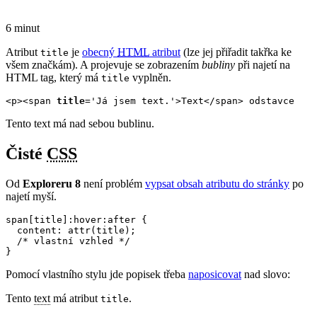
6 minut
Atribut
je
obecný
HTML
atribut
(lze jej přiřadit takřka ke
title
všem značkám). A projevuje se zobrazením
bubliny
při najetí na
HTML tag, který má
vyplněn.
title
<p><span 
title
='Já jsem text.'>Text</span> odstavce
Tento text má nad sebou bublinu.
Čisté
CSS
Od
Exploreru 8
není problém
vypsat obsah atributu do stránky
po
najetí myší.
span[title]:hover:after {

  content: attr(title); 

  /* vlastní vzhled */

}
Pomocí vlastního stylu jde popisek třeba
naposicovat
nad slovo:
Tento
text
má atribut
.
title