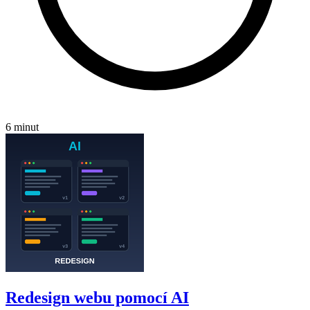
6 minut
Redesign webu pomocí AI