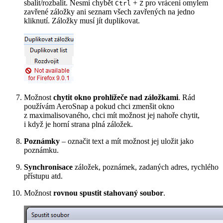
sbalit/rozbalit. Nesmí chybět
+
pro vrácení omylem
Ctrl
Z
zavřené záložky ani seznam všech zavřených na jedno
kliknutí. Záložky musí jít duplikovat.
Možnost
chytit okno prohlížeče nad záložkami
. Rád
používám AeroSnap a pokud chci zmenšit okno
z maximalisovaného, chci mít možnost jej nahoře chytit,
i když je horní strana plná záložek.
Poznámky
– označit text a mít možnost jej uložit jako
poznámku.
Synchronisace
záložek, poznámek, zadaných adres, rychlého
přístupu atd.
Možnost
rovnou spustit stahovaný soubor
.