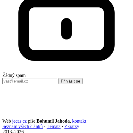
Žádný spam
Přihlásit se
Web
jecas.cz
píše
Bohumil Jahoda
,
kontakt
Seznam všech článků
·
Témata
·
Zkratky
2013–2026