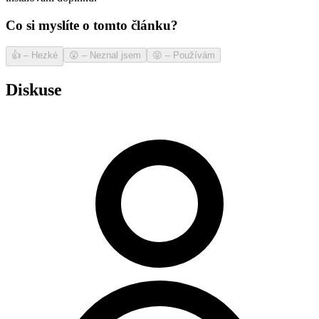
Co si myslíte o tomto článku?
👍
–
Hezké
😲
–
Neznal jsem
😝
–
Používám
Diskuse