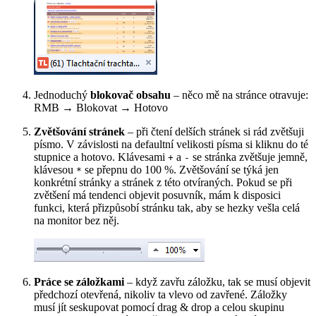
Jednoduchý
blokovač obsahu
– něco mě na stránce otravuje:
RMB → Blokovat → Hotovo
Zvětšování stránek
– při čtení delších stránek si rád zvětšuji
písmo. V závislosti na defaultní velikosti písma si kliknu do té
stupnice a hotovo. Klávesami
a
se stránka zvětšuje jemně,
+
-
klávesou
se přepnu do 100 %. Zvětšování se týká jen
*
konkrétní stránky a stránek z této otvíraných. Pokud se při
zvětšení má tendenci objevit posuvník, mám k disposici
funkci, která přizpůsobí stránku tak, aby se hezky vešla celá
na monitor bez něj.
Práce se záložkami
– když zavřu záložku, tak se musí objevit
předchozí otevřená, nikoliv ta vlevo od zavřené. Záložky
musí jít seskupovat pomocí drag & drop a celou skupinu