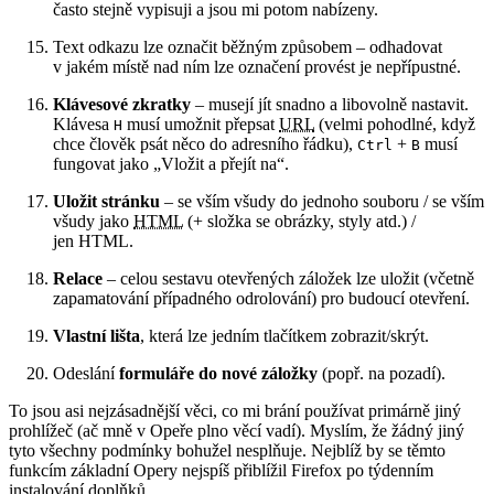
často stejně vypisuji a jsou mi potom nabízeny.
Text odkazu lze označit běžným způsobem – odhadovat
v jakém místě nad ním lze označení provést je nepřípustné.
Klávesové zkratky
– musejí jít snadno a libovolně nastavit.
Klávesa
musí umožnit přepsat
URL
(velmi pohodlné, když
H
chce člověk psát něco do adresního řádku),
+
musí
Ctrl
B
fungovat jako „Vložit a přejít na“.
Uložit stránku
– se vším všudy do jednoho souboru / se vším
všudy jako
HTML
(+ složka se obrázky, styly atd.) /
jen HTML.
Relace
– celou sestavu otevřených záložek lze uložit (včetně
zapamatování případného odrolování) pro budoucí otevření.
Vlastní lišta
, která lze jedním tlačítkem zobrazit/skrýt.
Odeslání
formuláře do nové záložky
(popř. na pozadí).
To jsou asi nejzásadnější věci, co mi brání používat primárně jiný
prohlížeč (ač mně v Opeře plno věcí vadí). Myslím, že žádný jiný
tyto všechny podmínky bohužel nesplňuje. Nejblíž by se těmto
funkcím základní Opery nejspíš přiblížil Firefox po týdenním
instalování doplňků.