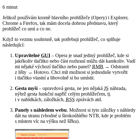
6 minut
Jelikož používám kromě hlavního prohlížeče (Opery) i Explorer,
Chrome a Firefox, tak mám docela dobrou představu, který
prohlížeč co umí a co ne.
Když to vezmu souhrnně, tak potřebuji prohlížeč, co splňuje
následující:
Upravitelné
GUI
– Opera je snad jediný prohlížeč, kde si
jakékoliv tlačítko nebo část rozhraní můžu dát kamkoliv. Vadí
mi nějaké výchozí tlačítko nebo panel?
RMB
→ Odstranit
z lišty → Hotovo. Chci mít možnost si jednoduše vytvořit
i tlačítko vlastní a libovolně si ho umístit.
Gesta myší
– opravdová gesta, ne jen nějaká
JS
náhrada,
nýbrž gesta funkční napříč celým prohlížečem, tj.
i v nabídkách, záložkách,
RSS
zprávách atd.
Panely s náhledem webu
. Možnost si tyto záložky s náhledy
dát na stranu (vhodné u širokoúhlého NTB, kde je problém
s místem víc na výšku než šířku).