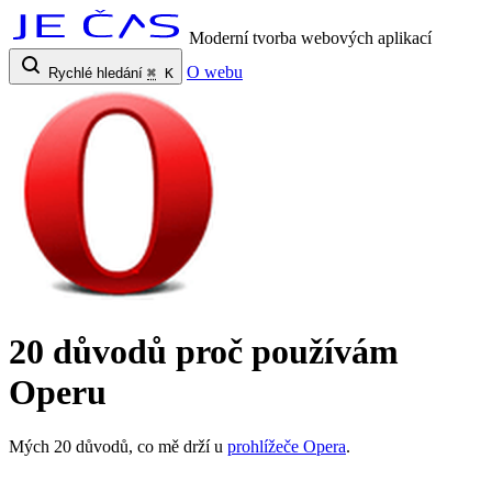
Moderní tvorba webových aplikací
O webu
Rychlé hledání
⌘
K
20 důvodů proč používám
Operu
Mých 20 důvodů, co mě drží u
prohlížeče Opera
.