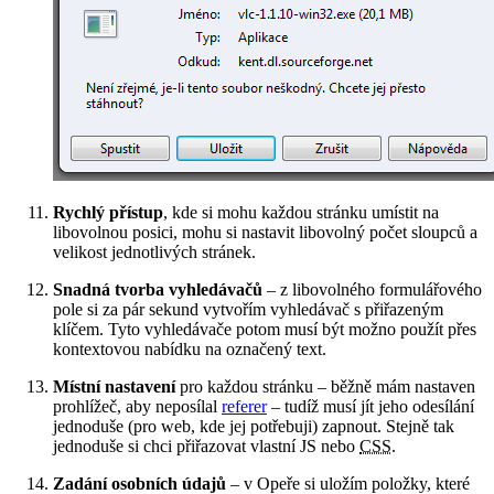
Rychlý přístup
, kde si mohu každou stránku umístit na
libovolnou posici, mohu si nastavit libovolný počet sloupců a
velikost jednotlivých stránek.
Snadná tvorba vyhledávačů
– z libovolného formulářového
pole si za pár sekund vytvořím vyhledávač s přiřazeným
klíčem. Tyto vyhledávače potom musí být možno použít přes
kontextovou nabídku na označený text.
Místní nastavení
pro každou stránku – běžně mám nastaven
prohlížeč, aby neposílal
referer
– tudíž musí jít jeho odesílání
jednoduše (pro web, kde jej potřebuji) zapnout. Stejně tak
jednoduše si chci přiřazovat vlastní JS nebo
CSS
.
Zadání osobních údajů
– v Opeře si uložím položky, které