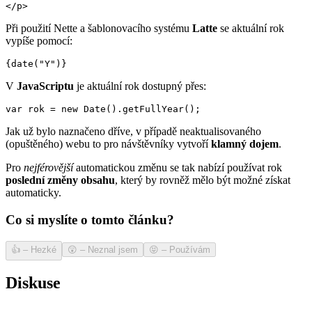
</p>
Při použití Nette a šablonovacího systému
Latte
se aktuální rok
vypíše pomocí:
{date("Y")}
V
JavaScriptu
je aktuální rok dostupný přes:
var rok = new Date().getFullYear();
Jak už bylo naznačeno dříve, v případě neaktualisovaného
(opuštěného) webu to pro návštěvníky vytvoří
klamný dojem
.
Pro
nejférovější
automatickou změnu se tak nabízí používat rok
poslední změny obsahu
, který by rovněž mělo být možné získat
automaticky.
Co si myslíte o tomto článku?
👍
–
Hezké
😲
–
Neznal jsem
😝
–
Používám
Diskuse