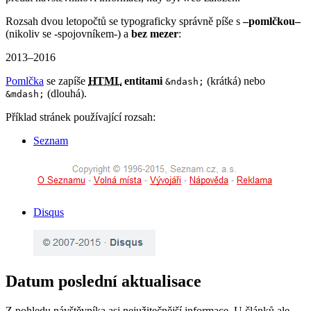
Rozsah dvou letopočtů se typograficky správně píše s
–pomlčkou–
(nikoliv se -spojovníkem-) a
bez mezer
:
2013–2016
Pomlčka
se zapíše
HTML
entitami
(krátká) nebo
&ndash;
(dlouhá).
&mdash;
Příklad stránek používající rozsah:
Seznam
Disqus
Datum poslední aktualisace
Z pohledu návštěvníka asi nejužitečnější informace. U článků ale