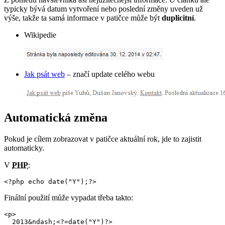
typicky bývá datum vytvoření nebo poslední změny uveden už
výše, takže ta samá informace v patičce může být
duplicitní
.
Wikipedie
Jak psát web
– značí update celého webu
Automatická změna
Pokud je cílem zobrazovat v patičce aktuální rok, jde to zajistit
automaticky.
V
PHP
:
<?php echo date("Y");?>
Finální použití může vypadat třeba takto:
<p>

  2013&ndash;<?=date("Y")?>
