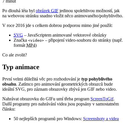
7 minut
Po dlouhá léta byl
obrázek
GIF
jedinou spolehlivou možností, jak
na webovou stránku snadno vložit něco animovaného/pohyblivého.
V roce 2016 jde s celkem dobrou podporou mimo jiné použít:
SVG
– JavaScriptem animované vektorové obrázky
Značka
– připojení video-souboru do stránky (např.
<video>
formát
MP4
)
Co ale zvolit?
Typ animace
První velmi důležitá věc pro rozhodování je
typ pohyblivého
obsahu
. Zatímco pro animování geometrických obrazců bude
ideální SVG, pro záznam obrazovky zbývá jen GIF nebo video.
Nahrávat obrazovku do GIFu umí třeba program
ScreenToGif
.
Další programy pro nahrávání videa jsou popsány v samostatném
článku:
50 nejlepších programů pro Windows:
Screenshoty a videa