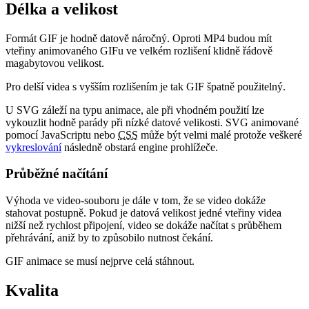
Délka a velikost
Formát GIF je hodně datově náročný. Oproti MP4 budou mít
vteřiny animovaného GIFu ve velkém rozlišení klidně řádově
magabytovou velikost.
Pro delší videa s vyšším rozlišením je tak GIF špatně použitelný.
U SVG záleží na typu animace, ale při vhodném použití lze
vykouzlit hodně parády při nízké datové velikosti. SVG animované
pomocí JavaScriptu nebo
CSS
může být velmi malé protože veškeré
vykreslování
následně obstará engine prohlížeče.
Průběžné načítání
Výhoda ve video-souboru je dále v tom, že se video dokáže
stahovat postupně. Pokud je datová velikost jedné vteřiny videa
nižší než rychlost připojení, video se dokáže načítat s průběhem
přehrávání, aniž by to způsobilo nutnost čekání.
GIF animace se musí nejprve celá stáhnout.
Kvalita