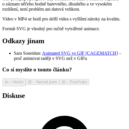
o záznam něčeho hodně barevného, dlouhého a ve vysokém
rozlišení, není problém ani datová velikost.
Video v MP4 se hodí pro delší videa s vyššími nároky na kvalitu.
Formát SVG je vhodný pro ručně vytvářené animace.
Odkazy jinam
Sara Soueidan:
Animated SVG vs GIF [CAGEMATCH]
–
proč animovat raději v SVG než v GIFu
Co si myslíte o tomto článku?
👍
–
Hezké
😲
–
Neznal jsem
😝
–
Používám
Diskuse