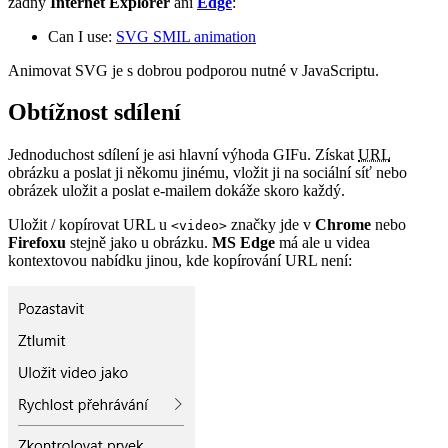
žádný
Internet Explorer
ani
Edge
:
Can I use:
SVG SMIL animation
Animovat SVG je s dobrou podporou nutné v JavaScriptu.
Obtížnost sdílení
Jednoduchost sdílení je asi hlavní výhoda GIFu. Získat
URL
obrázku a poslat ji někomu jinému, vložit ji na sociální síť nebo
obrázek uložit a poslat e-mailem dokáže skoro každý.
Uložit / kopírovat URL u
značky jde v
Chrome
nebo
<video>
Firefoxu
stejně jako u obrázku.
MS Edge
má ale u videa
kontextovou nabídku jinou, kde kopírování URL není: