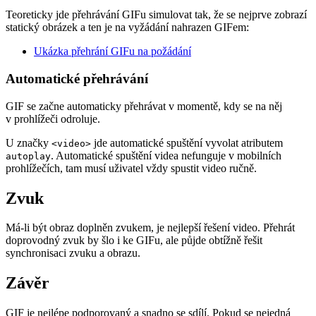
Teoreticky jde přehrávání GIFu simulovat tak, že se nejprve zobrazí
statický obrázek a ten je na vyžádání nahrazen GIFem:
Ukázka přehrání GIFu na požádání
Automatické přehrávání
GIF se začne automaticky přehrávat v momentě, kdy se na něj
v prohlížeči odroluje.
U značky
jde automatické spuštění vyvolat atributem
<video>
. Automatické spuštění videa nefunguje v mobilních
autoplay
prohlížečích, tam musí uživatel vždy spustit video ručně.
Zvuk
Má-li být obraz doplněn zvukem, je nejlepší řešení video. Přehrát
doprovodný zvuk by šlo i ke GIFu, ale půjde obtížně řešit
synchronisaci zvuku a obrazu.
Závěr
GIF je nejlépe podporovaný a snadno se sdílí. Pokud se nejedná