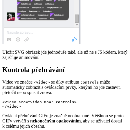
Uložit SVG obrázek jde jednoduše také, ale už ne s
JS
kódem, který
zajišťuje animování.
Kontrola přehrávání
Video ve značce
se díky atributu
může
<video>
controls
automaticky zobrazit s ovládacími prvky, kterými ho jde zastavit,
přetočit nebo spustit znova:
<video src="video.mp4" 
controls
>

</video>
Ovládat přehrávání GIFu je značně neohrabané. Většinou se proto
GIFy vytváří s
nekonečným opakováním
, aby se uživatel dostal
k celému jejich obsahu.