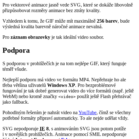
Pro vektorové animace jasně vede SVG, které se dokáže libovolně
přizpůsobovat rozměry animace bez ztráty kvality.
Vzhledem k tomu, že GIF může mít maximálně
256 barev
, bude
výsledná kvalita barevně náročné animace nevalná.
Pro
záznam obrazovky
je tak ideální video soubor.
Podpora
S podporou v prohlížečích je na tom nejlépe GIF, který funguje
téměř všude.
Nejlepší podporu má video ve formátu MP4. Nepřehraje ho ale
třeba většina uživatelů
Windows XP
. Pro bezproblémové
fungování je tak dobré generovat video do více formátů (např. ještě
WebM) nebo kromě značky
použít ještě Flash přehrávač
<video>
jako fallback.
Pohodlným řešením je nahrát video na
YouTube
, čímž se všechny
potřebné formáty připraví automaticky. To ale nejde udělat vždy.
SVG nepodporuje
IE
8
, s animováním SVG jsou potom potíže
i v novějších prohlížečích. Animace pomocí SMIL nepodporuje