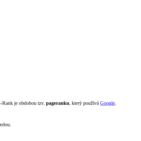
S-Rank je obdobou tzv.
pageranku
, který používá
Google
.
vedou.