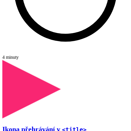
4 minuty
Ikona přehrávání v
<title>