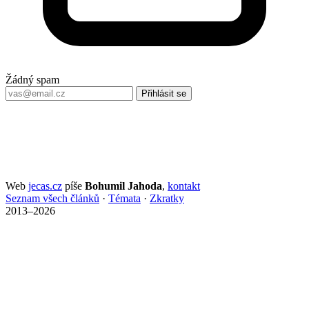
Žádný spam
Přihlásit se
Web
jecas.cz
píše
Bohumil Jahoda
,
kontakt
Seznam všech článků
·
Témata
·
Zkratky
2013–2026