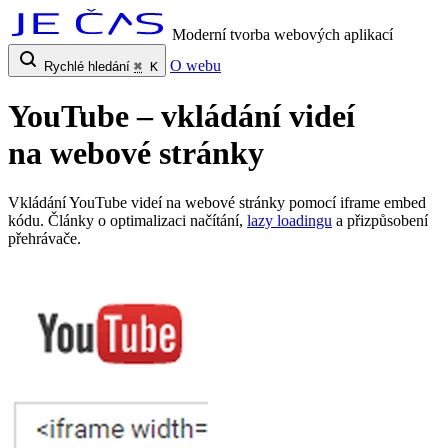
Moderní tvorba webových aplikací
O webu
Rychlé hledání
⌘
K
YouTube – vkládání videí
na webové stránky
Vkládání YouTube videí na webové stránky pomocí iframe embed
kódu. Články o optimalizaci načítání,
lazy loadingu
a přizpůsobení
přehrávače.