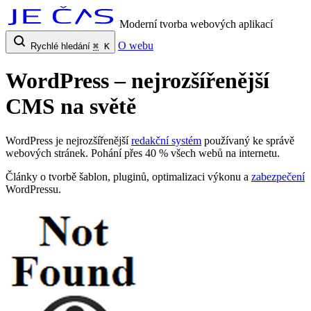
Moderní tvorba webových aplikací
O webu
Rychlé hledání
⌘
K
WordPress – nejrozšířenější
CMS na světě
WordPress je nejrozšířenější
redakční systém
používaný ke správě
webových stránek. Pohání přes 40 % všech webů na internetu.
Články o tvorbě šablon, pluginů, optimalizaci výkonu a
zabezpečení
WordPressu.