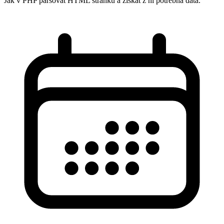
Jak v PHP parsovat HTML stránku a získat z ní potřebná data.