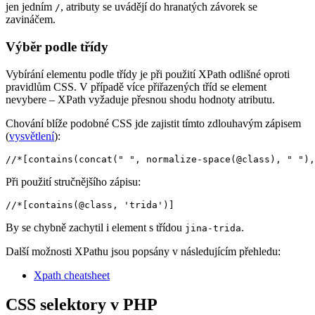
jen jedním
, atributy se uvádějí do hranatých závorek se
/
zavináčem.
Výběr podle třídy
Vybírání elementu podle třídy je při použití XPath odlišné oproti
pravidlům CSS. V případě více přiřazených tříd se element
nevybere – XPath vyžaduje přesnou shodu hodnoty atributu.
Chování blíže podobné CSS jde zajistit tímto zdlouhavým zápisem
(
vysvětlení
):
//*[contains(concat(" ", normalize-space(@class), " "),
Při použití stručnějšího zápisu:
//*[contains(@class, 'trida')]
By se chybně zachytil i element s třídou
.
jina-trida
Další možnosti XPathu jsou popsány v následujícím přehledu:
Xpath cheatsheet
CSS selektory v PHP