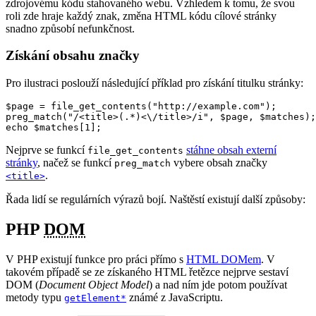
zdrojovému kódu stahovaného webu. Vzhledem k tomu, že svou
roli zde hraje každý znak, změna HTML kódu cílové stránky
snadno způsobí nefunkčnost.
Získání obsahu značky
Pro ilustraci poslouží následující příklad pro získání titulku stránky:
$page = file_get_contents("http://example.com");

preg_match("/<title>(.*)<\/title>/i", $page, $matches);

echo $matches[1];
Nejprve se funkcí
stáhne obsah externí
file_get_contents
stránky
, načež se funkcí
vybere obsah značky
preg_match
.
<title>
Řada lidí se regulárních výrazů bojí. Naštěstí existují další způsoby:
PHP
DOM
V PHP existují funkce pro práci přímo s
HTML DOMem
. V
takovém případě se ze získaného HTML řetězce nejprve sestaví
DOM (
Document Object Model
) a nad ním jde potom používat
metody typu
známé z JavaScriptu.
getElement*