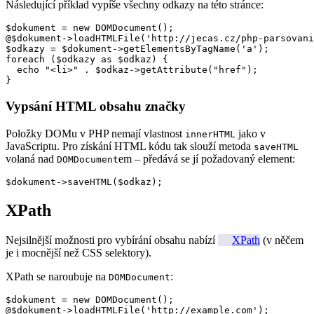
Následující příklad vypíše všechny odkazy na této stránce:
$dokument = new DOMDocument();

@$dokument->loadHTMLFile('http://jecas.cz/php-parsovani
$odkazy = $dokument->getElementsByTagName('a');

foreach ($odkazy as $odkaz) {

  echo "<li>" . $odkaz->getAttribute("href");

}
Vypsání HTML obsahu značky
Položky DOMu v PHP nemají vlastnost
jako v
innerHTML
JavaScriptu. Pro získání HTML kódu tak slouží metoda
saveHTML
volaná nad
em – předává se jí požadovaný element:
DOMDocument
$dokument->saveHTML($odkaz);
XPath
Nejsilnější možnosti pro vybírání obsahu nabízí
XPath
(v něčem
je i mocnější než CSS selektory).
XPath se naroubuje na
:
DOMDocument
$dokument = new DOMDocument();

@$dokument->loadHTMLFile('http://example.com');
