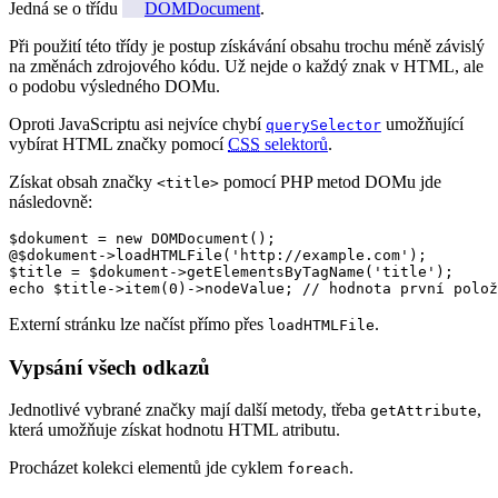
Jedná se o třídu
DOMDocument
.
Při použití této třídy je postup získávání obsahu trochu méně závislý
na změnách zdrojového kódu. Už nejde o každý znak v HTML, ale
o podobu výsledného DOMu.
Oproti JavaScriptu asi nejvíce chybí
umožňující
querySelector
vybírat HTML značky pomocí
CSS
selektorů
.
Získat obsah značky
pomocí PHP metod DOMu jde
<title>
následovně:
$dokument = new DOMDocument();

@$dokument->loadHTMLFile('http://example.com');

$title = $dokument->getElementsByTagName('title');

echo $title->item(0)->nodeValue; // hodnota první polož
Externí stránku lze načíst přímo přes
.
loadHTMLFile
Vypsání všech odkazů
Jednotlivé vybrané značky mají další metody, třeba
,
getAttribute
která umožňuje získat hodnotu HTML atributu.
Procházet kolekci elementů jde cyklem
.
foreach