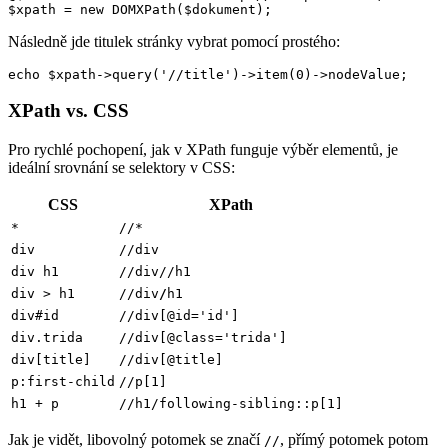
$xpath = new DOMXPath($dokument);
Následně jde titulek stránky vybrat pomocí prostého:
echo $xpath->query('//title')->item(0)->nodeValue;
XPath vs. CSS
Pro rychlé pochopení, jak v XPath funguje výběr elementů, je
ideální srovnání se selektory v CSS:
CSS
XPath
*
//*
div
//div
div h1
//div//h1
div > h1
//div
/
h1
div#id
//div[@id='id']
div.trida
//div[@class='trida']
div[title]
//div[@title]
p:first-child
//p[1]
h1 + p
//h1/following-sibling::p[1]
Jak je vidět, libovolný potomek se značí
, přímý potomek potom
//