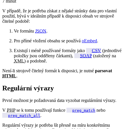
7 minut
V případě, že je potřeba získat z nějaké stránky data pro vlastní
použití, bývá v ideálním případě k disposici obsah ve strojově
čitelné podobě:
Ve formátu
JSON
.
Pro přímé vložení obsahu se používá
oEmbed
.
Existují i méně používané formáty jako
CSV
(jednotlivé
položky jsou odděleny čárkami),
SOAP
(založený na
XML
) a podobně.
Není-li strojově čitelný formát k disposici, je nutné
parsovat
HTML
.
Regulární výrazy
První možnost je požadovaná data vyzobat regulárními výrazy.
V
PHP
se k tomu používají funkce
nebo
preg_match
.
preg_match_all
Regulární výrazy je potřeba šít přesně na míru konkrétnímu