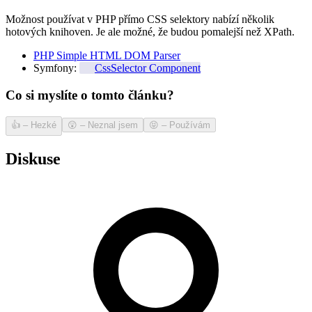
Možnost používat v PHP přímo CSS selektory nabízí několik
hotových knihoven. Je ale možné, že budou pomalejší než XPath.
PHP Simple HTML DOM Parser
Symfony:
CssSelector Component
Co si myslíte o tomto článku?
👍
–
Hezké
😲
–
Neznal jsem
😝
–
Používám
Diskuse