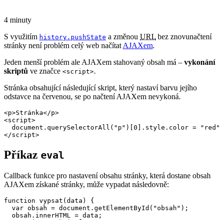
4 minuty
S využitím
a změnou
URL
bez znovunačtení
history.pushState
stránky není problém celý web načítat
AJAXem
.
Jeden menší problém ale AJAXem stahovaný obsah má –
vykonání
skriptů
ve značce
.
<script>
Stránka obsahující následující skript, který nastaví barvu jejího
odstavce na červenou, se po načtení AJAXem nevykoná.
<p>Stránka</p>

<script>

  document.querySelectorAll("p")[0].style.color = "red"
</script>
Příkaz
eval
Callback funkce pro nastavení obsahu stránky, která dostane obsah
AJAXem získané stránky, může vypadat následovně:
function vypsat(data) {

  var obsah = document.getElementById("obsah");

  obsah.innerHTML = data;
