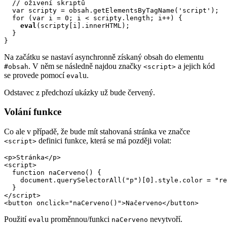
  // oživení skriptů

  var scripty = obsah.getElementsByTagName('script');

  for (var i = 0; i < scripty.length; i++) {

eval
(scripty[i].innerHTML);			

  }

}
Na začátku se nastaví asynchronně získaný obsah do elementu
. V něm se následně najdou značky
a jejich kód
#obsah
<script>
se provede pomocí
u.
eval
Odstavec z předchozí ukázky už bude červený.
Volání funkce
Co ale v případě, že bude mít stahovaná stránka ve značce
definici funkce, která se má později volat:
<script>
<p>Stránka</p>

<script>

  function naCerveno() {

    document.querySelectorAll("p")[0].style.color = "re
  }

</script>

<button onclick="naCerveno()">Načerveno</button>
Použití
u proměnnou/funkci
nevytvoří.
eval
naCerveno