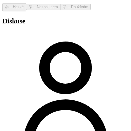
👍
–
Hezké
😲
–
Neznal jsem
😝
–
Používám
Diskuse