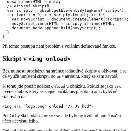
  obsah.innerHTML = data;

  // oživení skriptů

  var scripty = obsah.getElementsByTagName('script');

  for (var i = 0; i < scripty.length; i++) {

    var novyScript = document.createElement("script");

    novyScript.innerHTML = scripty[i].innerHTML;

    document.body.appendChild(novyScript);

  }

}
Při tomto postupu není problém s voláním definované funkce.
Skript v
<img onload>
Bez nutnosti procházet na stránce jednotlivé skripty a oživovat je se
dá využít umístění skriptu do
atributu, který se sám zavolá.
on*
K tomu jde použít událost
u obrázku. Pokud se jako
onload
src
uvede soubor, který se stejně načítá, nezpůsobí to ani zbytečné
stahování dat.
<img src="logo.png" 
onload
="// JS kód">
Použít by šla i událost
, ale bylo by kvůli ní nutné načíst
onerror
něco neexistujícího.
Onload jde použít pouze ke spuštění nadeklarované funkce. V něm