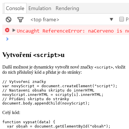
Vytvoření
u
<script>
Další možnost je dynamicky vytvořit nové značky
, vložit
<script>
do nich příslušný kód a přidat je do stránky:
// Vytvoření značky

var novyScript = document.createElement("script");

// Nastavení obsahu skriptu do innerHTML

novyScript.innerHTML = scripty[i].innerHTML;

// Přidání skriptu do stránky

document.body.appendChild(novyScript);
Celý kód:
function vypsat(data) {

  var obsah = document.getElementById("obsah");
