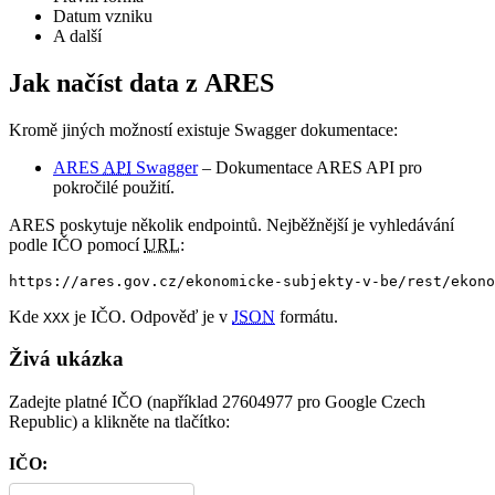
Datum vzniku
A další
Jak načíst data z ARES
Kromě jiných možností existuje Swagger dokumentace:
ARES
API
Swagger
– Dokumentace ARES API pro
pokročilé použití.
ARES poskytuje několik endpointů. Nejběžnější je vyhledávání
podle IČO pomocí
URL
:
https://ares.gov.cz/ekonomicke-subjekty-v-be/rest/ekono
Kde
je IČO. Odpověď je v
JSON
formátu.
XXX
Živá ukázka
Zadejte platné IČO (například 27604977 pro Google Czech
Republic) a klikněte na tlačítko:
IČO: