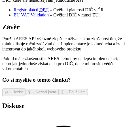
DIČ, které ale nenabízejí tak jednoduché API:
Registr plátců
DPH
– Ověření platnosti DIČ v ČR.
EU VAT Validation
– Ověření DIČ v rámci EU.
Závěr
Použití ARES API výrazně zlepšuje uživatelskou zkušenost tím, že
minimalisuje ruční zadávání dat. Implementace je jednoduchá a lze ji
integrovat do jakéhokoli webového projektu.
Pokud máte zkušenosti s ARES nebo tipy na lepší implementaci,
nebo jak jednoduše získat data pro DIČ, dejte mi prosím vědět
v komentářích.
Co si myslíte o tomto článku?
👍
–
Hezké
😲
–
Neznal jsem
😝
–
Používám
Diskuse