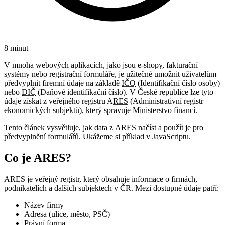
8 minut
V mnoha webových aplikacích, jako jsou e-shopy, fakturační
systémy nebo registrační formuláře, je užitečné umožnit uživatelům
předvyplnit firemní údaje na základě
IČO
(Identifikační číslo osoby)
nebo
DIČ
(Daňové identifikační číslo). V České republice lze tyto
údaje získat z veřejného registru
ARES
(Administrativní registr
ekonomických subjektů), který spravuje Ministerstvo financí.
Tento článek vysvětluje, jak data z ARES načíst a použít je pro
předvyplnění formulářů. Ukážeme si příklad v JavaScriptu.
Co je ARES?
ARES je veřejný registr, který obsahuje informace o firmách,
podnikatelích a dalších subjektech v ČR. Mezi dostupné údaje patří:
Název firmy
Adresa (ulice, město, PSČ)
Právní forma