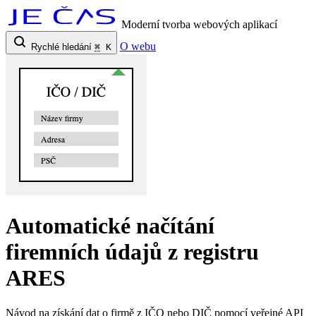
Moderní tvorba webových aplikací
O webu
Rychlé hledání
⌘
K
Automatické načítání
firemních údajů z registru
ARES
Návod na získání dat o firmě z IČO nebo DIČ pomocí veřejné API