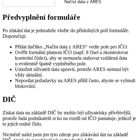
Načíst data z ARES
Předvyplnění formuláře
Po získání dat je jednoduše vložte do příslušných polí formuláře.
Doporučuji:
Přidat tlačítko „Načíst data z ARES“ vedle pole pro IČO.
Ověřit formální platnost IČO (např. 8 čísel a zkontrolovat
kontrolní číslici), aby se nemusela stahovat vzdálená data
u evidentně špatně vyplněného pole.
Umožnit uživateli data upravit, protože ARES nemusí být
vždy aktuální.
Neposílat požadavky na ARES příliš často, abyste se vyhnuli
blokování.
DIČ
Získat data na základě DIČ by mohlo být uživatelsky přívětivější,
protože řada podnikatelů si ho na rozdíl od IČO pamatuje, jelikož je
to jejich rodné číslo.
Nicméně našel jsem jen tyto zdroje pro získávání dat na základě