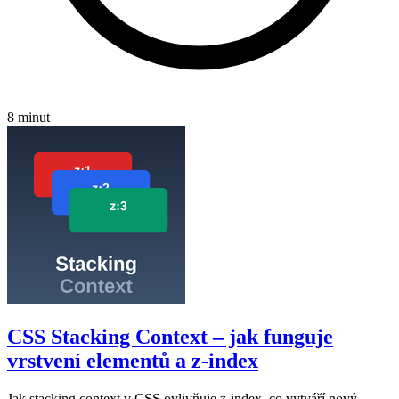
8 minut
CSS Stacking Context – jak funguje
vrstvení elementů a z-index
Jak stacking context v CSS ovlivňuje z-index, co vytváří nový