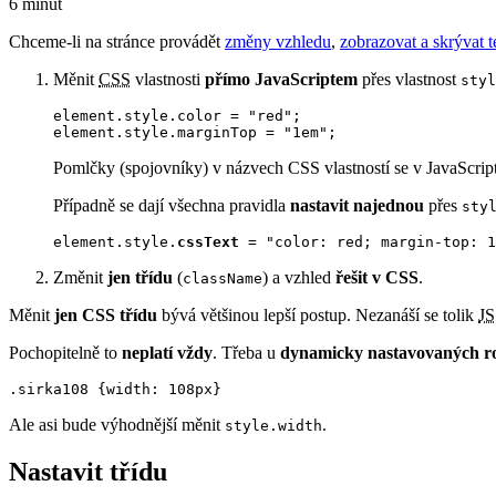
6 minut
Chceme-li na stránce provádět
změny vzhledu
,
zobrazovat a skrývat t
Měnit
CSS
vlastnosti
přímo JavaScriptem
přes vlastnost
styl
element.style.color = "red";

element.style.marginTop = "1em";
Pomlčky (spojovníky) v názvech CSS vlastností se v JavaScriptu
Případně se dají všechna pravidla
nastavit najednou
přes
sty
element.style.
cssText
 = "color: red; margin-top: 1
Změnit
jen třídu
(
) a vzhled
řešit v CSS
.
className
Měnit
jen CSS třídu
bývá většinou lepší postup. Nezanáší se tolik
JS
Pochopitelně to
neplatí vždy
. Třeba u
dynamicky nastavovaných 
.sirka108 {width: 108px}
Ale asi bude výhodnější měnit
.
style.width
Nastavit třídu