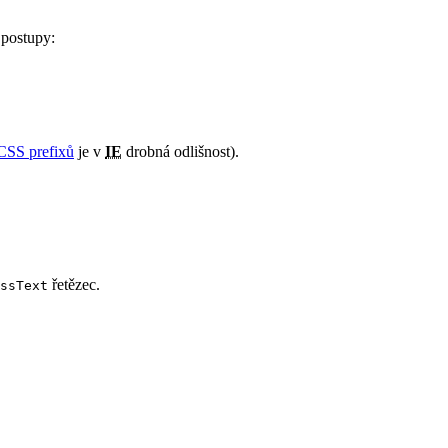
í postupy:
CSS prefixů
je v
IE
drobná odlišnost).
řetězec.
ssText