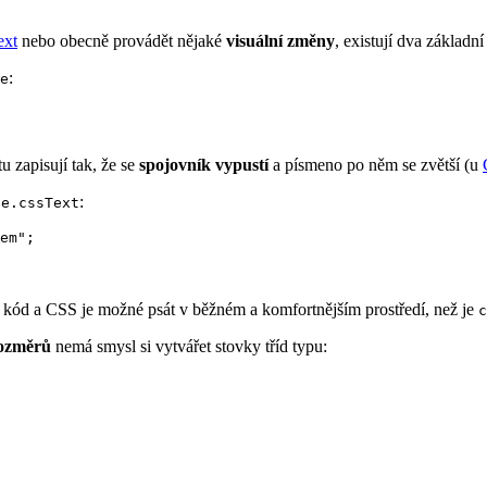
ext
nebo obecně provádět nějaké
visuální změny
, existují dva základn
:
e
 zapisují tak, že se
spojovník vypustí
a písmeno po něm se zvětší (u
:
le.cssText
em";
kód a CSS je možné psát v běžném a komfortnějším prostředí, než je
c
rozměrů
nemá smysl si vytvářet stovky tříd typu: