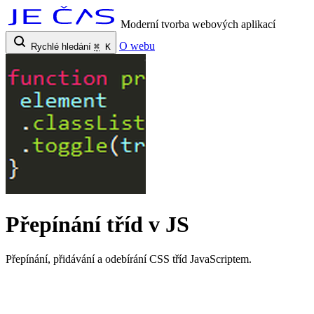
Moderní tvorba webových aplikací
O webu
Rychlé hledání
⌘
K
Přepínání tříd v JS
Přepínání, přidávání a odebírání CSS tříd JavaScriptem.