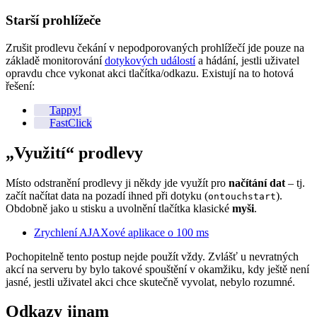
Starší prohlížeče
Zrušit prodlevu čekání v nepodporovaných prohlížečí jde pouze na
základě monitorování
dotykových událostí
a hádání, jestli uživatel
opravdu chce vykonat akci tlačítka/odkazu. Existují na to hotová
řešení:
Tappy!
FastClick
„Využití“ prodlevy
Místo odstranění prodlevy ji někdy jde využít pro
načítání dat
– tj.
začít načítat data na pozadí ihned při dotyku (
).
ontouchstart
Obdobně jako u stisku a uvolnění tlačítka klasické
myši
.
Zrychlení AJAXové aplikace o 100 ms
Pochopitelně tento postup nejde použít vždy. Zvlášť u nevratných
akcí na serveru by bylo takové spouštění v okamžiku, kdy ještě není
jasné, jestli uživatel akci chce skutečně vyvolat, nebylo rozumné.
Odkazy jinam