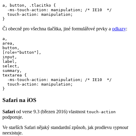
a, button, .tlacitko {

  -ms-touch-action: manipulation; /* IE10  */

  touch-action: manipulation;

}
Či obecně pro všechna tlačítka, jiné formulářové prvky a
odkazy
:
a,

area,

button,

[role="button"],

input,

label,

select,

summary,

textarea {

  -ms-touch-action: manipulation; /* IE10  */

  touch-action: manipulation;

}
Safari na iOS
Safari
od verse 9.3 (březen 2016) vlastnost
touch-action
podporuje.
Ve starších Safari nějaký standardní způsob, jak prodlevu
vypnout
neexistuje.