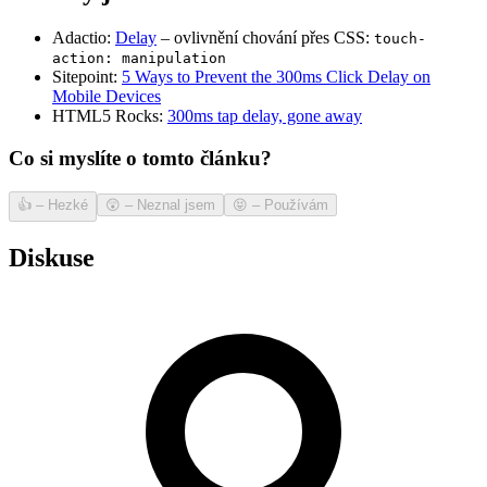
Adactio:
Delay
– ovlivnění chování přes CSS:
touch-
action: manipulation
Sitepoint:
5 Ways to Prevent the 300ms Click Delay on
Mobile Devices
HTML5 Rocks:
300ms tap delay, gone away
Co si myslíte o tomto článku?
👍
–
Hezké
😲
–
Neznal jsem
😝
–
Používám
Diskuse