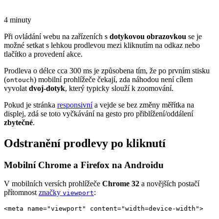
4 minuty
Při ovládání webu na zařízeních s
dotykovou obrazovkou
se je
možné setkat s lehkou prodlevou mezi kliknutím na odkaz nebo
tlačítko a provedení akce.
Prodleva o délce cca 300 ms je způsobena tím, že po prvním stisku
(
) mobilní prohlížeče čekají, zda náhodou není cílem
ontouch
vyvolat
dvoj-dotyk
, který typicky slouží k zoomování.
Pokud je stránka
responsivní
a vejde se bez změny měřítka na
displej, zdá se toto vyčkávání na gesto pro přiblížení/oddálení
zbytečné
.
Odstranění prodlevy po kliknutí
Mobilní Chrome a Firefox na Androidu
V mobilních versích prohlížeče
Chrome 32
a novějších postačí
přítomnost
značky
:
viewport
<meta name="viewport" content="width=device-width">