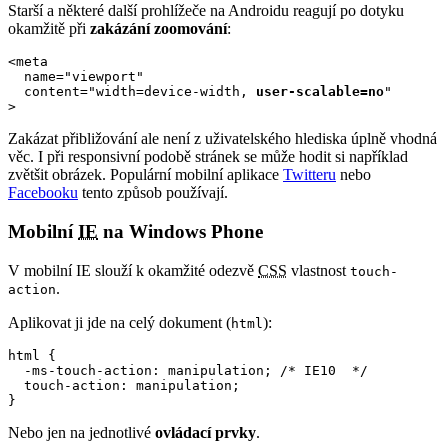
Starší a některé další prohlížeče na Androidu reagují po dotyku
okamžitě při
zakázání zoomování
:
<meta 

  name="viewport" 

  content="width=device-width, 
user-scalable=no
"

>
Zakázat přibližování ale není z uživatelského hlediska úplně vhodná
věc. I při responsivní podobě stránek se může hodit si například
zvětšit obrázek. Populární mobilní aplikace
Twitteru
nebo
Facebooku
tento způsob používají.
Mobilní
IE
na Windows Phone
V mobilní IE slouží k okamžité odezvě
CSS
vlastnost
touch-
.
action
Aplikovat ji jde na celý dokument (
):
html
html {

  -ms-touch-action: manipulation; /* IE10  */

  touch-action: manipulation;

}
Nebo jen na jednotlivé
ovládací prvky
.