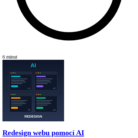
6 minut
Redesign webu pomocí AI