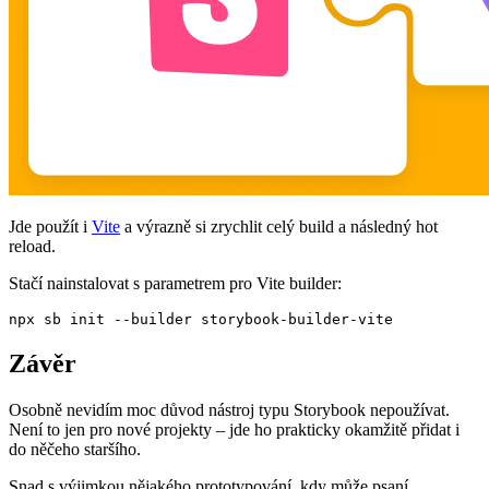
Jde použít i
Vite
a výrazně si zrychlit celý build a následný hot
reload.
Stačí nainstalovat s parametrem pro Vite builder:
npx sb init --builder storybook-builder-vite
Závěr
Osobně nevidím moc důvod nástroj typu Storybook nepoužívat.
Není to jen pro nové projekty – jde ho prakticky okamžitě přidat i
do něčeho staršího.
Snad s výjimkou nějakého prototypování, kdy může psaní