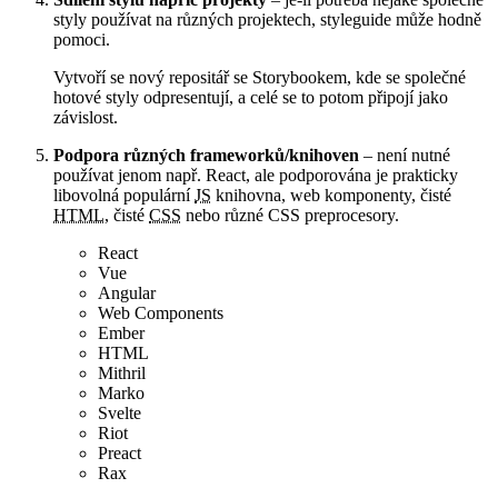
styly používat na různých projektech, styleguide může hodně
pomoci.
Vytvoří se nový repositář se Storybookem, kde se společné
hotové styly odpresentují, a celé se to potom připojí jako
závislost.
Podpora různých frameworků/knihoven
– není nutné
používat jenom např. React, ale podporována je prakticky
libovolná populární
JS
knihovna, web komponenty, čisté
HTML
, čisté
CSS
nebo různé CSS preprocesory.
React
Vue
Angular
Web Components
Ember
HTML
Mithril
Marko
Svelte
Riot
Preact
Rax