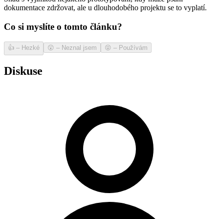
dokumentace zdržovat, ale u dlouhodobého projektu se to vyplatí.
Co si myslíte o tomto článku?
👍
–
Hezké
😲
–
Neznal jsem
😝
–
Používám
Diskuse