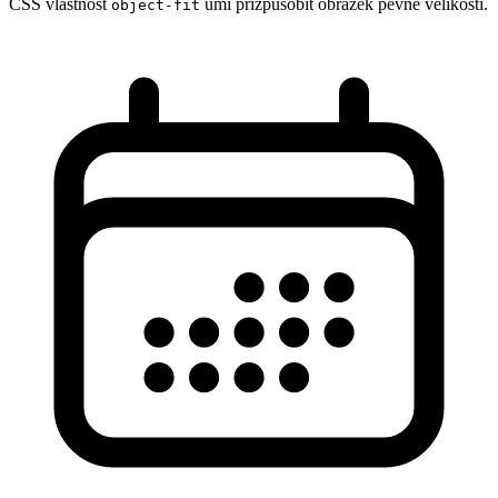
CSS vlastnost
umí přizpůsobit obrázek pevné velikosti.
object-fit