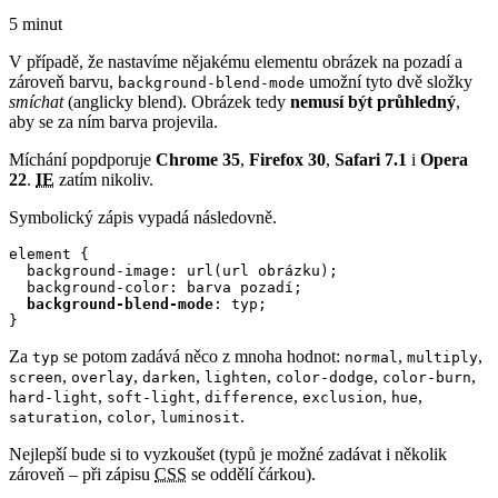
5 minut
V případě, že nastavíme nějakému elementu obrázek na pozadí a
zároveň barvu,
umožní tyto dvě složky
background-blend-mode
smíchat
(anglicky blend). Obrázek tedy
nemusí být průhledný
,
aby se za ním barva projevila.
Míchání popdporuje
Chrome 35
,
Firefox 30
,
Safari 7.1
i
Opera
22
.
IE
zatím nikoliv.
Symbolický zápis vypadá následovně.
element {

  background-image: url(url obrázku);

  background-color: barva pozadí;

background-blend-mode
: typ;

}
Za
se potom zadává něco z mnoha hodnot:
,
,
typ
normal
multiply
,
,
,
,
,
,
screen
overlay
darken
lighten
color-dodge
color-burn
,
,
,
,
,
hard-light
soft-light
difference
exclusion
hue
,
,
.
saturation
color
luminosit
Nejlepší bude si to vyzkoušet (typů je možné zadávat i několik
zároveň – při zápisu
CSS
se oddělí čárkou).