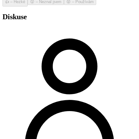
👍
–
Hezké
😲
–
Neznal jsem
😝
–
Používám
Diskuse