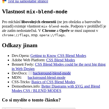
Test na samostatné stránce
Vlastnost
mix-blend-mode
Pro míchání
libovolných elementů
(ne jen obrázku a barevného
pozadí) existuje vlastnost
. Podpora v prohlížečí je
mix-blend-mode
ale zatím nedostatečná. V
Chrome
a
Opeře
se musí zapnout v
, resp.
.
chrome://flags
opera://flags
Odkazy jinam
Dev.Opera:
Getting to Know CSS Blend Modes
Adobe Web Platform:
CSS Blend Modes
Bennett Feely:
CSS Blend Modes could be the next big thing
in Web Design
DevDocs:
background-blend-mode
MDN:
background-blend-mode
CSS-Tricks:
Basics of CSS Blend Modes
Demosthenes.info:
Better Diagrams with
SVG
and Blend
Modes CSS / BLEND MODES
Co si myslíte o tomto článku?