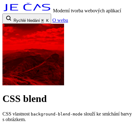
Moderní tvorba webových aplikací
O webu
Rychlé hledání
⌘
K
CSS blend
CSS vlastnost
slouží ke smíchání barvy
background-blend-mode
s obrázkem.