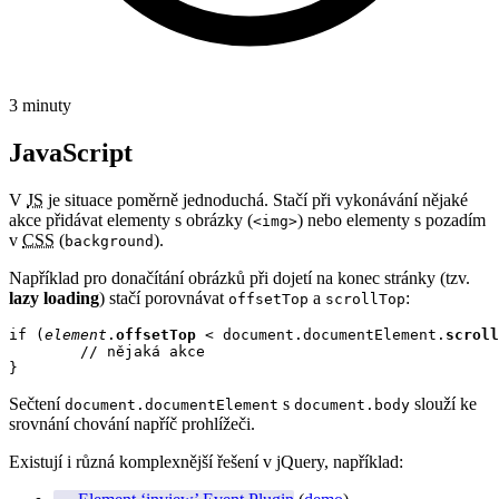
3 minuty
JavaScript
V
JS
je situace poměrně jednoduchá. Stačí při vykonávání nějaké
akce přidávat elementy s obrázky (
) nebo elementy s pozadím
<img>
v
CSS
(
).
background
Například pro donačítání obrázků při dojetí na konec stránky (tzv.
lazy loading
) stačí porovnávat
a
:
offsetTop
scrollTop
if (
element
.
offsetTop
 < document.documentElement.
scroll
	// nějaká akce

}
Sečtení
s
slouží ke
document.documentElement
document.body
srovnání chování napříč prohlížeči.
Existují i různá komplexnější řešení v jQuery, například: