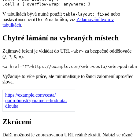
V tabulkách bývá nutné použít
nebo
table-layout: fixed
nastavit
na buňku, viz
Zalamování textu v
max-width: 0
tabulkách
.
Chytré lámání na vybraných místech
Zajímavé řešení je vkládat do URL
za bezpečné oddělovače
<wbr>
(
,
,
,
).
/
?
&
=
Vyžaduje to více práce, ale minimalisuje to šanci zalomení uprostřed
slova.
https://example.com/
cesta/
podrobnosti?
parametr=
hodnota-
dlouha
Zkrácení
Další možnost je zobrazovanou URL reálně zkrátit. Nabízí se různé