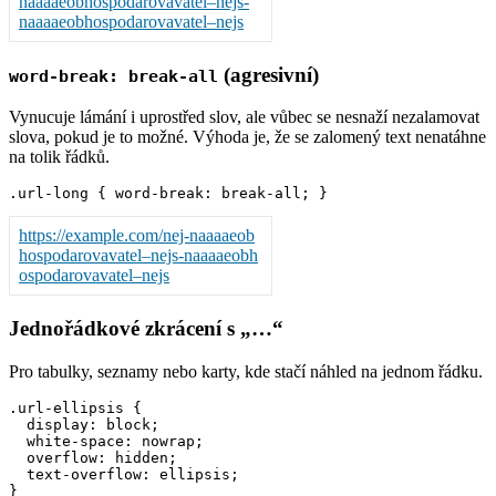
naaaaeobhospodarovavatel–nejs-
naaaaeobhospodarovavatel–nejs
(agresivní)
word-break: break-all
Vynucuje lámání i uprostřed slov, ale vůbec se nesnaží nezalamovat
slova, pokud je to možné. Výhoda je, že se zalomený text nenatáhne
na tolik řádků.
https://example.com/nej-naaaaeob
hospodarovavatel–nejs-naaaaeobh
ospodarovavatel–nejs
Jednořádkové zkrácení s „…“
Pro tabulky, seznamy nebo karty, kde stačí náhled na jednom řádku.
.url-ellipsis {

  display: block;

  white-space: nowrap;

  overflow: hidden;

  text-overflow: ellipsis;
