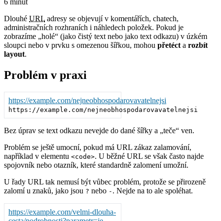
6 minut
Dlouhé
URL
adresy se objevují v komentářích, chatech,
administračních rozhraních i náhledech položek. Pokud je
zobrazíme „holé“ (jako čistý text nebo jako text odkazu) v úzkém
sloupci nebo v prvku s omezenou šířkou, mohou
přetéct
a
rozbít
layout
.
Problém v praxi
https://example.com/nejneobhospodarovavatelnejsi
https://example.com/nejneobhospodarovavatelnejsi
Bez úprav se text odkazu nevejde do dané šířky a „teče“ ven.
Problém se ještě umocní, pokud má URL zákaz zalamování,
například v elementu
. U běžné URL se však často najde
<code>
spojovník nebo otazník, které standardně zalomení umožní.
U řady URL tak nemusí být vůbec problém, protože se přirozeně
zalomí u znaků, jako jsou
nebo
. Nejde na to ale spoléhat.
?
-
https://example.com/velmi-dlouha-
cesta/podrobnosti?parametr=je-