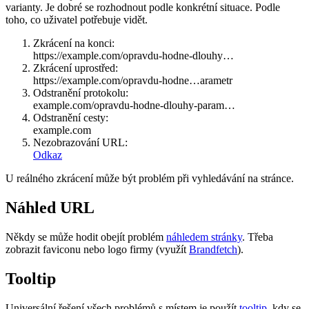
varianty. Je dobré se rozhodnout podle konkrétní situace. Podle
toho, co uživatel potřebuje vidět.
Zkrácení na konci:
https://example.com/opravdu-hodne-dlouhy…
Zkrácení uprostřed:
https://example.com/opravdu-hodne…arametr
Odstranění protokolu:
example.com/opravdu-hodne-dlouhy-param…
Odstranění cesty:
example.com
Nezobrazování URL:
Odkaz
U reálného zkrácení může být problém při vyhledávání na stránce.
Náhled URL
Někdy se může hodit obejít problém
náhledem stránky
. Třeba
zobrazit faviconu nebo logo firmy (využít
Brandfetch
).
Tooltip
Universální řešení všech problémů s místem je použít
tooltip
, kdy se