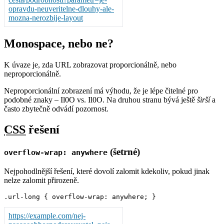
opravdu-neuveritelne-dlouhy-ale-
mozna-nerozbije-layout
Monospace
, nebo ne?
K úvaze je, zda URL zobrazovat proporcionálně, nebo
neproporcionálně
.
Neproporcionální zobrazení má výhodu, že je lépe čitelné pro
podobné znaky – Il0O vs.
Il0O
. Na druhou stranu bývá ještě
širší
a
často zbytečně odvádí pozornost.
CSS
řešení
(šetrné)
overflow-wrap: anywhere
Nejpohodlnější řešení, které dovolí zalomit kdekoliv, pokud jinak
nelze zalomit přirozeně.
https://example.com/nej-