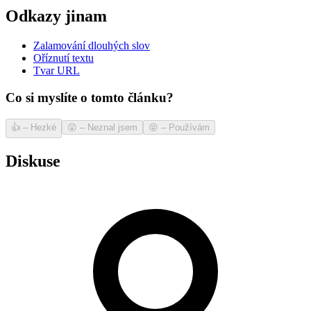
Odkazy jinam
Zalamování dlouhých slov
Oříznutí textu
Tvar URL
Co si myslíte o tomto článku?
👍
–
Hezké
😲
–
Neznal jsem
😝
–
Používám
Diskuse