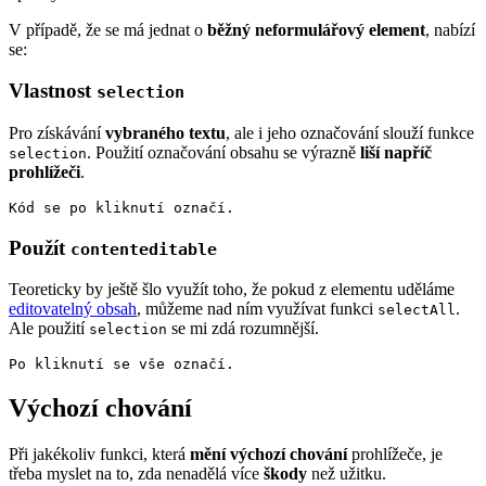
V případě, že se má jednat o
běžný neformulářový element
, nabízí
se:
Vlastnost
selection
Pro získávání
vybraného textu
, ale i jeho označování slouží funkce
. Použití označování obsahu se výrazně
liší napříč
selection
prohlížeči
.
Kód se po kliknutí označí.
Použít
contenteditable
Teoreticky by ještě šlo využít toho, že pokud z elementu uděláme
editovatelný obsah
, můžeme nad ním využívat funkci
.
selectAll
Ale použití
se mi zdá rozumnější.
selection
Po kliknutí se vše označí.
Výchozí chování
Při jakékoliv funkci, která
mění výchozí chování
prohlížeče, je
třeba myslet na to, zda nenadělá více
škody
než užitku.