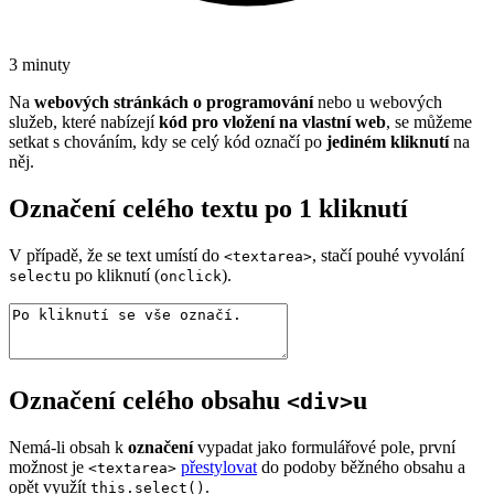
3 minuty
Na
webových stránkách o programování
nebo u webových
služeb, které nabízejí
kód pro vložení na vlastní web
, se můžeme
setkat s chováním, kdy se celý kód označí po
jediném kliknutí
na
něj.
Označení celého textu po 1 kliknutí
V případě, že se text umístí do
, stačí pouhé vyvolání
<textarea>
u po kliknutí (
).
select
onclick
Označení celého obsahu
u
<div>
Nemá-li obsah k
označení
vypadat jako formulářové pole, první
možnost je
přestylovat
do podoby běžného obsahu a
<textarea>
opět využít
.
this.select()