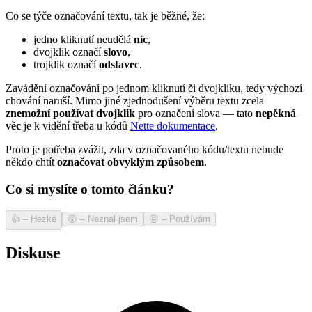
Co se týče označování textu, tak je běžné, že:
jedno kliknutí neudělá
nic
,
dvojklik označí
slovo
,
trojklik označí
odstavec
.
Zavádění označování po jednom kliknutí či dvojkliku, tedy výchozí
chování naruší. Mimo jiné zjednodušení výběru textu zcela
znemožní používat dvojklik
pro označení slova — tato
nepěkná
věc
je k vidění třeba u kódů
Nette dokumentace
.
Proto je potřeba zvážit, zda v označovaného kódu/textu nebude
někdo chtít
označovat obvyklým způsobem
.
Co si myslíte o tomto článku?
👍
–
Hezké
😲
–
Neznal jsem
😝
–
Používám
Diskuse