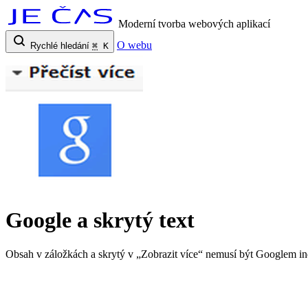
Moderní tvorba webových aplikací
O webu
Rychlé hledání
⌘
K
Google a skrytý text
Obsah v záložkách a skrytý v „Zobrazit více“ nemusí být Googlem i