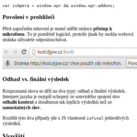
var isOpera = window.opr && window.opr.addons;
Povolení v prohlížeči
Před započetím mluvení je nutné udělit stránce
přístup k
mikrofonu
. To je poměrně logické, protože jinak by mohla webová
stránka uživatele odposlouchávat.
Odhad vs. finální výsledek
Rozpoznaná slova se dělí na dva typy: odhad a finální výsledek.
Interpret jazyka je nejspíš schopný ze souvislého spojení slov
odhalit kontext
a dosáhnout tak lepších výsledků než ze
samostatných slov
.
Rozlišit tyto dva případy jde z JS vlastnosti
jednotlivých
isFinal
výsledků.
Využití