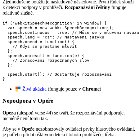
Zjednodušené použití je následovné následovné. První řádek slouží
k detekci podpory v prohlížeči.
Rozpoznávání češtiny
funguje
relativně slušně.
if ('webkitSpeechRecognition' in window) {

  var speech = new webkitSpeechRecognition();

  speech.continuous = true; // Může se v mluvení naváza
  speech.lang = "cs"; // Nastavení jazyku

  speech.onend = function() {

    // Když se přestane mluvit

  }; 

  speech.onresult = function(e) {

    // Zpracování rozpoznaných slov

  };

  speech.start(); // Odstartuje rozpoznávání

}
Živá ukázka
(funguje pouze v
Chrome
)
Nepodpora v Opeře
Opera
(alespoň verse 44) se tváří, že rozpoznávání podporuje,
nicméně není tomu tak.
Aby se v
Opeře
nezobrazovaly ovládací prvky hlasového ovládání,
je potřeba přidat ošklivou detekci tohoto prohlížeče, třeba: