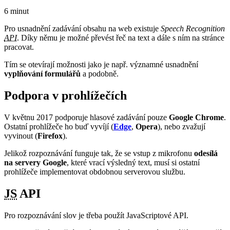
6 minut
Pro usnadnění zadávání obsahu na web existuje
Speech Recognition
API
. Díky němu je možné převést řeč na text a dále s ním na stránce
pracovat.
Tím se otevírají možnosti jako je např. významné usnadnění
vyplňování formulářů
a podobně.
Podpora v prohlížečích
V květnu 2017 podporuje hlasové zadávání pouze
Google Chrome
.
Ostatní prohlížeče ho buď vyvíjí (
Edge
,
Opera
), nebo zvažují
vyvinout (
Firefox
).
Jelikož rozpoznávání funguje tak, že se vstup z mikrofonu
odesílá
na servery Google
, které vrací výsledný text, musí si ostatní
prohlížeče implementovat obdobnou serverovou službu.
JS
API
Pro rozpoznávání slov je třeba použít JavaScriptové API.