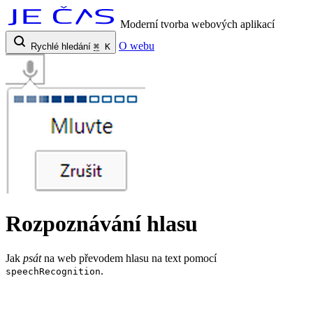
Moderní tvorba webových aplikací
O webu
Rychlé hledání
⌘
K
Rozpoznávání hlasu
Jak
psát
na web převodem hlasu na text pomocí
.
speechRecognition