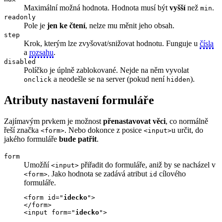
Maximální možná hodnota. Hodnota musí být
vyšší
než
.
min
readonly
Pole je
jen ke čtení
, nelze mu měnit jeho obsah.
step
Krok, kterým lze zvyšovat/snižovat hodnotu. Funguje u
čísla
a
rozsahu
.
disabled
Políčko je úplně zablokované. Nejde na něm vyvolat
a neodešle se na server (pokud není
).
onclick
hidden
Atributy nastavení formuláře
Zajímavým prvkem je možnost
přenastavovat věci
, co normálně
řeší značka
. Nebo dokonce z posice
u určit, do
<form>
<input>
jakého formuláře
bude patřit
.
form
Umožňí
přiřadit do formuláře, aniž by se nacházel v
<input>
. Jako hodnota se zadává atribut
cílového
<form>
id
formuláře.
<form id="
idecko
">

</form>

<input form="
idecko
">