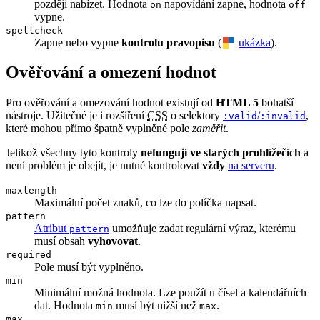
později nabízet. Hodnota
napovídání zapne, hodnota
on
off
vypne.
spellcheck
Zapne nebo vypne
kontrolu pravopisu
(
ukázka
).
Ověřování a omezení hodnot
Pro ověřování a omezování hodnot existují od
HTML 5
bohatší
nástroje. Užitečné je i rozšíření
CSS
o selektory
/
,
:valid
:invalid
které mohou přímo špatně vyplněné pole
zaměřit
.
Jelikož všechny tyto kontroly
nefungují ve starých prohlížečích
a
není problém je obejít, je nutné kontrolovat
vždy
na serveru
.
maxlength
Maximální počet znaků, co lze do políčka napsat.
pattern
Atribut
umožňuje zadat regulární výraz, kterému
pattern
musí obsah
vyhovovat
.
required
Pole musí být vyplněno.
min
Minimální možná hodnota. Lze použít u čísel a kalendářních
dat. Hodnota
musí být nižší než
.
min
max
max