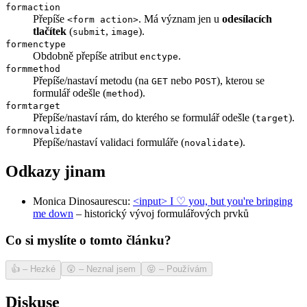
formaction
Přepíše
. Má význam jen u
odesílacích
<form action>
tlačítek
(
,
).
submit
image
formenctype
Obdobně přepíše atribut
.
enctype
formmethod
Přepíše/nastaví metodu (na
nebo
), kterou se
GET
POST
formulář odešle (
).
method
formtarget
Přepíše/nastaví rám, do kterého se formulář odešle (
).
target
formnovalidate
Přepíše/nastaví validaci formuláře (
).
novalidate
Odkazy jinam
Monica Dinosaurescu:
<input> I ♡ you, but you're bringing
me down
– historický vývoj formulářových prvků
Co si myslíte o tomto článku?
👍
–
Hezké
😲
–
Neznal jsem
😝
–
Používám
Diskuse