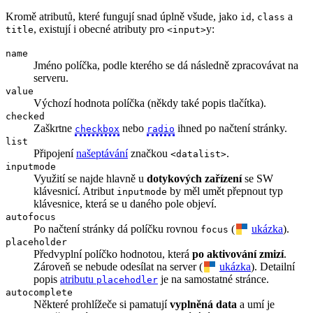
Kromě atributů, které fungují snad úplně všude, jako
,
a
id
class
, existují i obecné atributy pro
y:
title
<input>
name
Jméno políčka, podle kterého se dá následně zpracovávat na
serveru.
value
Výchozí hodnota políčka (někdy také popis tlačítka).
checked
Zaškrtne
nebo
ihned po načtení stránky.
checkbox
radio
list
Připojení
našeptávání
značkou
.
<datalist>
inputmode
Využití se najde hlavně u
dotykových zařízení
se SW
klávesnicí. Atribut
by měl umět přepnout typ
inputmode
klávesnice, která se u daného pole objeví.
autofocus
Po načtení stránky dá políčku rovnou
(
ukázka
).
focus
placeholder
Předvyplní políčko hodnotou, která
po aktivování zmizí
.
Zároveň se nebude odesílat na server (
ukázka
). Detailní
popis
atributu
je na samostatné stránce.
placehodler
autocomplete
Některé prohlížeče si pamatují
vyplněná data
a umí je