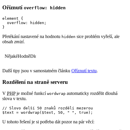
Oříznutí
overflow: hidden
element {

  overflow: hidden;

}
Přetékání nastavené na hodnotu
sice problém vyřeší, ale
hidden
obsah
zmizí
.
NějakéHodněDlouhéSlovoCoSeDoSloupceNevejde
Další tipy jsou v samostatném článku
Oříznutí textu
.
Rozdělení na straně serveru
V
PHP
je možné funkcí
automaticky rozdělit dlouhá
wordwrap
slova v textu.
// Slovo delší 50 znaků rozdělí mezerou

$text = wordwrap($text, 50, " ", true);
U tohoto řešení je si potřeba dát pozor na pár věcí: