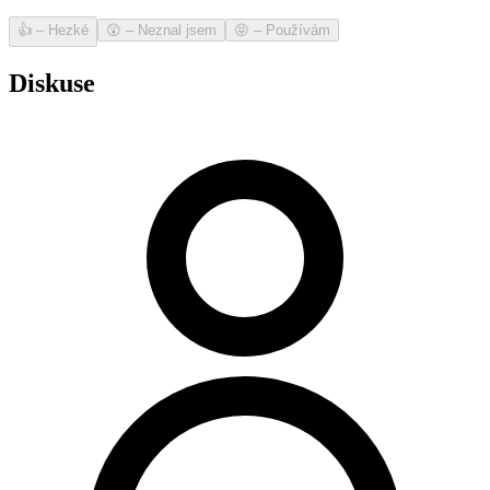
👍
–
Hezké
😲
–
Neznal jsem
😝
–
Používám
Diskuse