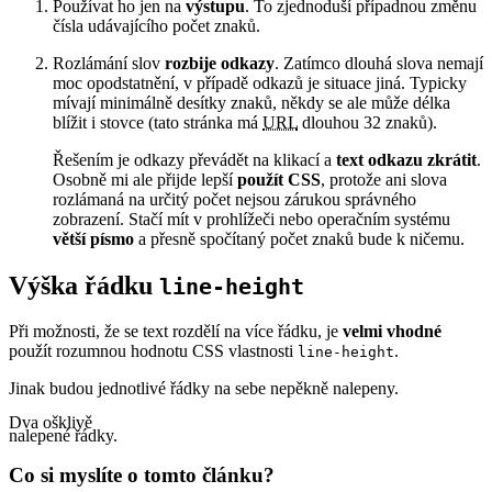
Používat ho jen na
výstupu
. To zjednoduší případnou změnu
čísla udávajícího počet znaků.
Rozlámání slov
rozbije odkazy
. Zatímco dlouhá slova nemají
moc opodstatnění, v případě odkazů je situace jiná. Typicky
mívají minimálně desítky znaků, někdy se ale může délka
blížit i stovce (tato stránka má
URL
dlouhou
32
znaků).
Řešením je odkazy převádět na klikací a
text odkazu zkrátit
.
Osobně mi ale přijde lepší
použít CSS
, protože ani slova
rozlámaná na určitý počet nejsou zárukou správného
zobrazení. Stačí mít v prohlížeči nebo operačním systému
větší písmo
a přesně spočítaný počet znaků bude k ničemu.
Výška řádku
line-height
Při možnosti, že se text rozdělí na více řádku, je
velmi vhodné
použít rozumnou hodnotu CSS vlastnosti
.
line-height
Jinak budou jednotlivé řádky na sebe nepěkně nalepeny.
Dva ošklivě
nalepené řádky.
Co si myslíte o tomto článku?