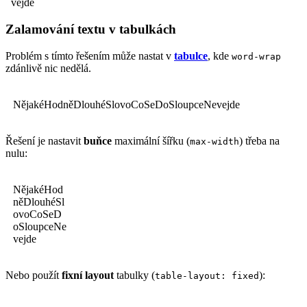
vejde
Zalamování textu v tabulkách
Problém s tímto řešením může nastat v
tabulce
, kde
word-wrap
zdánlivě nic nedělá.
NějakéHodněDlouhéSlovoCoSeDoSloupceNevejde
Řešení je nastavit
buňce
maximální šířku (
) třeba na
max-width
nulu:
NějakéHod
něDlouhéSl
ovoCoSeD
oSloupceNe
vejde
Nebo použít
fixní layout
tabulky (
):
table-layout: fixed