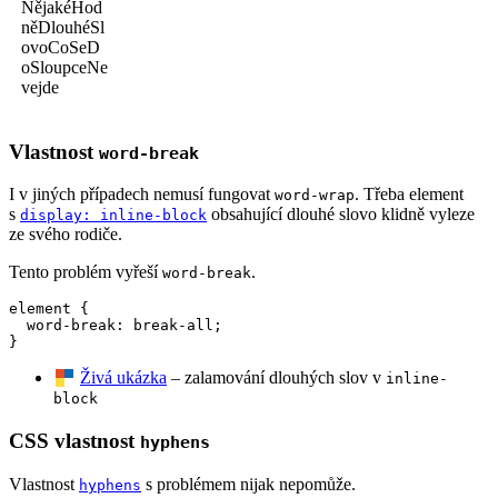
NějakéHod
něDlouhéSl
ovoCoSeD
oSloupceNe
vejde
Vlastnost
word-break
I v jiných případech nemusí fungovat
. Třeba element
word-wrap
s
obsahující dlouhé slovo klidně vyleze
display: inline-block
ze svého rodiče.
Tento problém vyřeší
.
word-break
element {

  word-break: break-all;

}
Živá ukázka
– zalamování dlouhých slov v
inline-
block
CSS vlastnost
hyphens
Vlastnost
s problémem nijak nepomůže.
hyphens