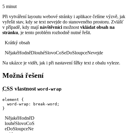
5 minut
Při vytváření layoutu webové stránky i aplikace čelíme výzvě, jak
vyřešit stav, kdy se text nevejde do stanoveného prostoru. Zvlášť
v případě, kdy mají
návštěvníci
možnost
vkládat obsah na
stránku
, je tento problém rozhodně nutné řešit.
Krátký obsah
NějakéHodněDlouhéSlovoCoSeDoSloupceNevejde
Na ukázce je vidět, jak i při nastavení šířky text z obalu vyleze.
Možná řešení
CSS
vlastnost
word-wrap
element {

  word-wrap: break-word;

}
NějakéHodněD
louhéSlovoCoS
eDoSloupceNe