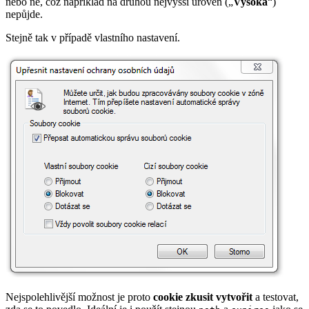
nebo ne, což například na druhou nejvyšší úroveň („
Vysoká
“)
nepůjde.
Stejně tak v případě vlastního nastavení.
Nejspolehlivější možnost je proto
cookie zkusit vytvořit
a testovat,