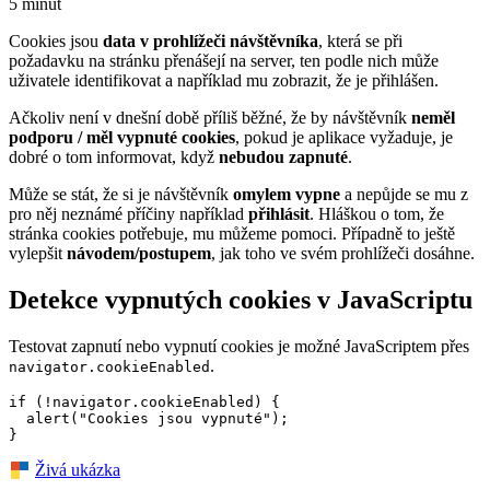
5 minut
Cookies jsou
data v prohlížeči návštěvníka
, která se při
požadavku na stránku přenášejí na server, ten podle nich může
uživatele identifikovat a například mu zobrazit, že je přihlášen.
Ačkoliv není v dnešní době příliš běžné, že by návštěvník
neměl
podporu / měl vypnuté cookies
, pokud je aplikace vyžaduje, je
dobré o tom informovat, když
nebudou zapnuté
.
Může se stát, že si je návštěvník
omylem vypne
a nepůjde se mu z
pro něj neznámé příčiny například
přihlásit
. Hláškou o tom, že
stránka cookies potřebuje, mu můžeme pomoci. Případně to ještě
vylepšit
návodem/postupem
, jak toho ve svém prohlížeči dosáhne.
Detekce vypnutých cookies v JavaScriptu
Testovat zapnutí nebo vypnutí cookies je možné JavaScriptem přes
.
navigator.cookieEnabled
if (!navigator.cookieEnabled) {

  alert("Cookies jsou vypnuté");

}
Živá ukázka