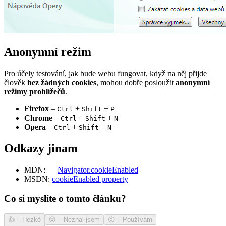
Anonymní režim
Pro účely testování, jak bude webu fungovat, když na něj přijde
člověk
bez žádných cookies
, mohou dobře posloužit
anonymní
režimy prohlížečů
.
Firefox
–
+
+
Ctrl
Shift
P
Chrome
–
+
+
Ctrl
Shift
N
Opera
–
+
+
Ctrl
Shift
N
Odkazy jinam
MDN:
Navigator.cookieEnabled
MSDN:
cookieEnabled property
Co si myslíte o tomto článku?
👍
–
Hezké
😲
–
Neznal jsem
😝
–
Používám