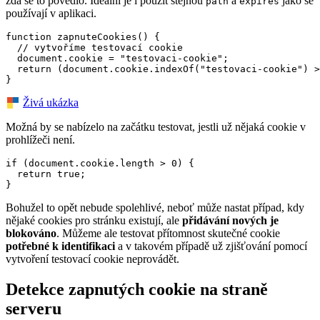
zda se to povedlo. Ideální je i použít stejnou
a
jako se
path
expires
používají v aplikaci.
function zapnuteCookies() {

  // vytvoříme testovací cookie

  document.cookie = "testovaci-cookie";

  return (document.cookie.indexOf("testovaci-cookie") >
}
Živá ukázka
Možná by se nabízelo na začátku testovat, jestli už nějaká cookie v
prohlížeči není.
if (document.cookie.length > 0) {

  return true;

}
Bohužel to opět nebude spolehlivé, neboť může nastat případ, kdy
nějaké cookies pro stránku existují, ale
přidávání nových je
blokováno
. Můžeme ale testovat přítomnost skutečné cookie
potřebné k identifikaci
a v takovém případě už zjišťování pomocí
vytvoření testovací cookie neprovádět.
Detekce zapnutých cookie na straně
serveru