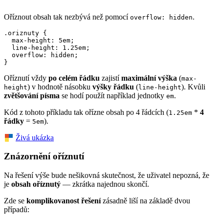
Oříznout obsah tak nezbývá než pomocí
.
overflow: hidden
.oriznuty {

  max-height: 5em;

  line-height: 1.25em;

  overflow: hidden;

}
Oříznutí vždy
po celém řádku
zajistí
maximální výška
(
max-
) v hodnotě násobku
výšky řádku
(
). Kvůli
height
line-height
zvětšování písma
se hodí použít například jednotky
.
em
Kód z tohoto příkladu tak ořízne obsah po 4 řádcích (
*
4
1.25em
řádky
=
).
5em
Živá ukázka
Znázornění oříznutí
Na řešení výše bude nešikovná skutečnost, že uživatel nepozná, že
je
obsah oříznutý
— zkrátka najednou skončí.
Zde se
komplikovanost řešení
zásadně liší na základě dvou
případů: