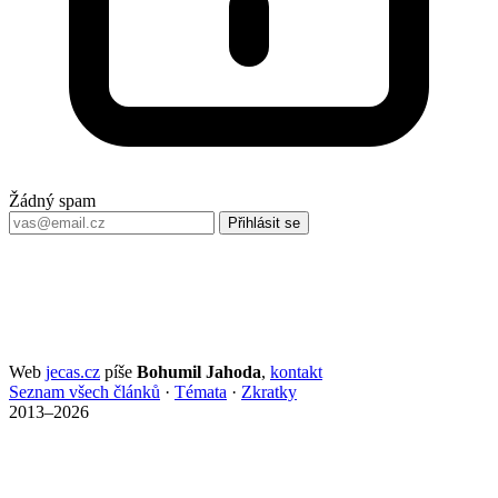
Žádný spam
Přihlásit se
Web
jecas.cz
píše
Bohumil Jahoda
,
kontakt
Seznam všech článků
·
Témata
·
Zkratky
2013–2026