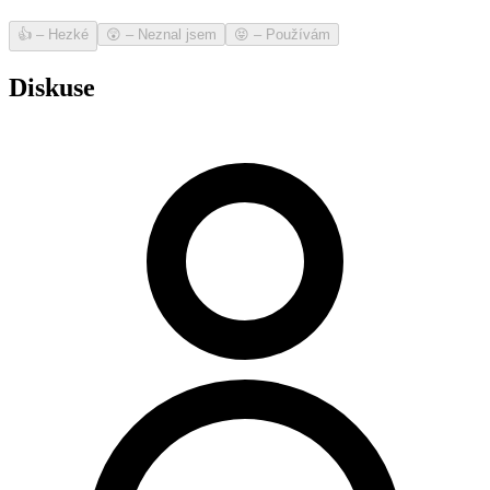
👍
–
Hezké
😲
–
Neznal jsem
😝
–
Používám
Diskuse