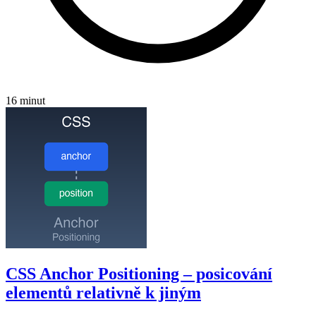
16 minut
CSS Anchor Positioning – posicování
elementů relativně k jiným