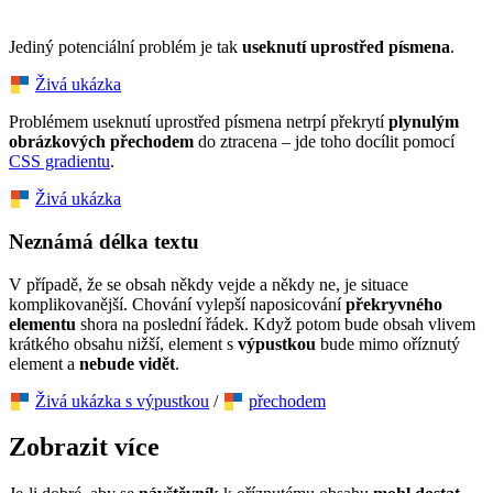
Jediný potenciální problém je tak
useknutí uprostřed písmena
.
Živá ukázka
Problémem useknutí uprostřed písmena netrpí překrytí
plynulým
obrázkových přechodem
do ztracena – jde toho docílit pomocí
CSS gradientu
.
Živá ukázka
Neznámá délka textu
V případě, že se obsah někdy vejde a někdy ne, je situace
komplikovanější. Chování vylepší naposicování
překryvného
elementu
shora na poslední řádek. Když potom bude obsah vlivem
krátkého obsahu nižší, element s
výpustkou
bude mimo oříznutý
element a
nebude vidět
.
Živá ukázka s výpustkou
/
přechodem
Zobrazit více