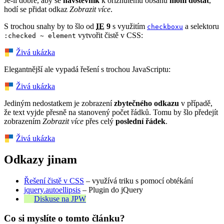
Je-li dobré, aby se
návštěvník
k oříznutému obsahu
mohl dostat
,
hodí se přidat odkaz
Zobrazit více
.
S trochou snahy by to šlo od
IE
9
s využitím
a selektoru
checkboxu
vytvořit čistě v CSS:
:checked ~ element
Živá ukázka
Elegantnější ale vypadá řešení s trochou JavaScriptu:
Živá ukázka
Jediným nedostatkem je zobrazení
zbytečného odkazu
v případě,
že text vyjde přesně na stanovený počet řádků. Tomu by šlo předejít
zobrazením
Zobrazit více
přes celý
poslední řádek
.
Živá ukázka
Odkazy jinam
Řešení čistě v CSS
– využívá triku s pomocí obtékání
jquery.autoellipsis
– Plugin do jQuery
Diskuse na JPW
Co si myslíte o tomto článku?