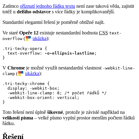
Zatímco
oříznutí jednoho řádku textu
není zase taková věda, zajistit
totéž u
delšího odstavce
s více řádky je komplikovanější.
Standardní elegantní řešení je poměrně obtížné najít.
Ve staré
Opeře 12
existuje nestandardní hodnota
CSS
text-
(
ukázka
):
overflow
.tri-tecky-opera {

  text-overflow: 
-o-ellipsis-lastline
;

}
V
Chrome
je možné využít nestandardní vlastnost
-webkit-line-
(
ukázka
):
clamp
.tri-tecky-chrome {

  display: -webkit-box;

  -webkit-line-clamp: 8; /* počet řádků */

  -webkit-box-orient: vertical;

}
Toto řešení není úplně
šikovné
, protože je závislé například na
velikosti písma
– velké písmo vyplní prostor menším počtem řádků
řádku.
Řešení