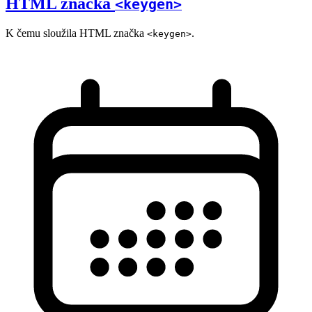
HTML značka
<keygen>
K čemu sloužila HTML značka
.
<keygen>