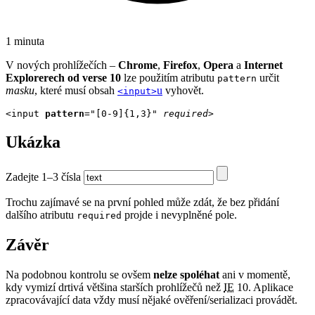
1 minuta
V nových prohlížečích –
Chrome
,
Firefox
,
Opera
a
Internet
Explorerech
od verse 10
lze použitím atributu
určit
pattern
masku
, které musí obsah
u
vyhovět.
<input>
<input 
pattern
="[0-9]{1,3}" 
required
>
Ukázka
Zadejte 1–3 čísla
Trochu zajímavé se na první pohled může zdát, že bez přidání
dalšího atributu
projde i nevyplněné pole.
required
Závěr
Na podobnou kontrolu se ovšem
nelze spoléhat
ani v momentě,
kdy vymizí drtivá většina starších prohlížečů než
IE
10. Aplikace
zpracovávající data vždy musí nějaké ověření/serializaci provádět.