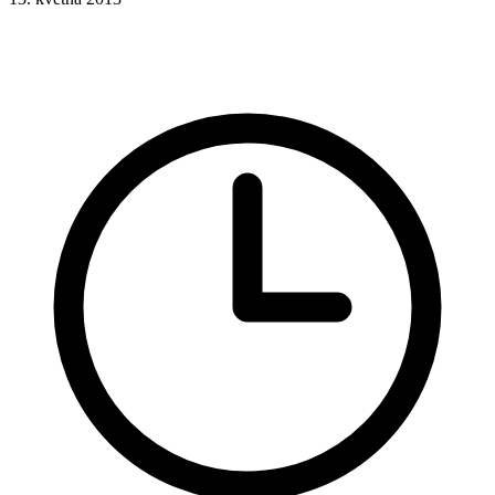
Formuláře
HTML
HTML atributy