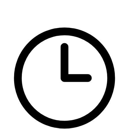
HTML
Formuláře
HTML atributy