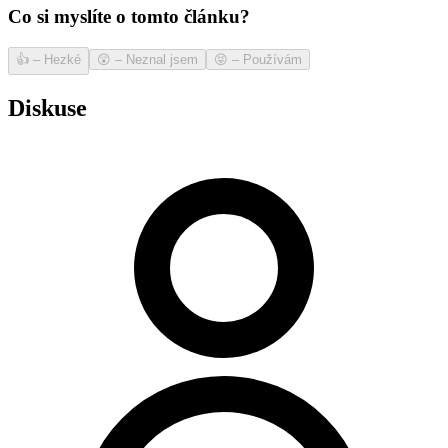
Co si myslíte o tomto článku?
👍
–
Hezké
😲
–
Neznal jsem
😝
–
Používám
Diskuse