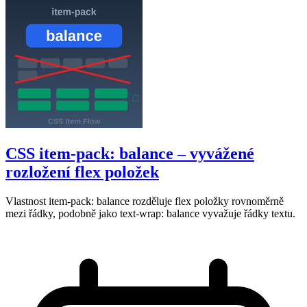
CSS item-pack: balance – vyvážené
rozložení flex položek
Vlastnost item-pack: balance rozděluje flex položky rovnoměrně
mezi řádky, podobně jako text-wrap: balance vyvažuje řádky textu.