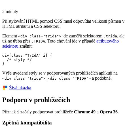
2 minuty
Při stylování
HTML
pomocí
CSS
musí odpovídat velikosti písmen v
HTML atributu a CSS selektoru.
Element
jde zaměřit selektorem
, ale
<div class="trida">
.trida
už ne třeba přes
. Toto chování jde v případě
atributového
.TRIDA
selektoru
změnit:
div[class="TrIdA" 
i
] {

  /* styly */

}
Výše uvedené styly se v podporovaných prohlížečích aplikují na
,
a podobně.
<div class="trida">
<div class="TRIDA">
Živá ukázka
Podpora v prohlížečích
Příznak
začaly podporovat prohlížeče
Chrome 49
a
Opera 36
.
i
Zpětná kompatibilita