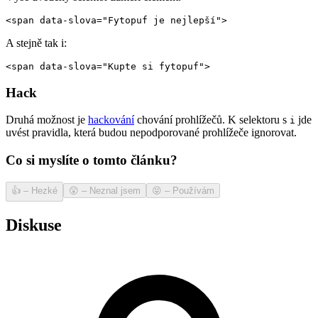
<span data-slova="Fytopuf je nejlepší">
A stejně tak i:
<span data-slova="Kupte si fytopuf">
Hack
Druhá možnost je
hackování
chování prohlížečů. K selektoru s
jde
i
uvést pravidla, která budou nepodporované prohlížeče ignorovat.
Co si myslíte o tomto článku?
👍
–
Hezké
😲
–
Neznal jsem
😝
–
Používám
Diskuse