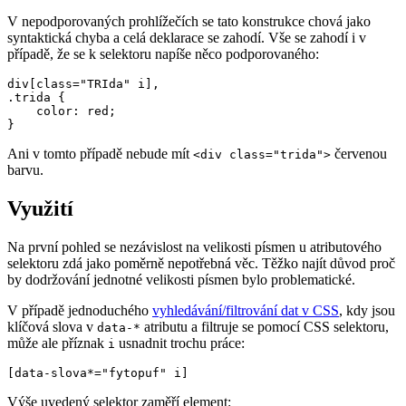
V nepodporovaných prohlížečích se tato konstrukce chová jako
syntaktická chyba a celá deklarace se zahodí. Vše se zahodí i v
případě, že se k selektoru napíše něco podporovaného:
div[class="TRIda" i],

.trida {

    color: red;

}
Ani v tomto případě nebude mít
červenou
<div class="trida">
barvu.
Využití
Na první pohled se nezávislost na velikosti písmen u atributového
selektoru zdá jako poměrně nepotřebná věc. Těžko najít důvod proč
by dodržování jednotné velikosti písmen bylo problematické.
V případě jednoduchého
vyhledávání/filtrování dat v CSS
, kdy jsou
klíčová slova v
atributu a filtruje se pomocí CSS selektoru,
data-*
může ale příznak
usnadnit trochu práce:
i
[data-slova*="fytopuf" i]
Výše uvedený selektor zaměří element: