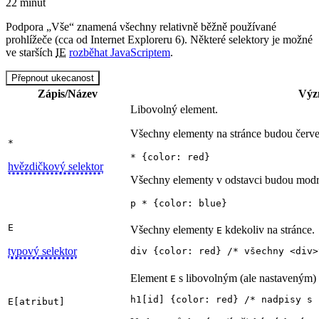
22 minut
Podpora „Vše“ znamená všechny relativně běžně používané
prohlížeče (cca od Internet Exploreru 6). Některé selektory je možné
ve starších
IE
rozběhat JavaScriptem
.
Přepnout ukecanost
Zápis/Název
Výz
Libovolný element.
Všechny elementy na stránce budou červe
*
* {color: red}
hvězdičkový selektor
Všechny elementy v odstavci budou modr
p * {color: blue}
E
Všechny elementy
kdekoliv na stránce.
E
typový selektor
div {color: red} /* všechny <div>
Element
s libovolným (ale nastaveným)
E
h1[id] {color: red} /* nadpisy s 
E[atribut]