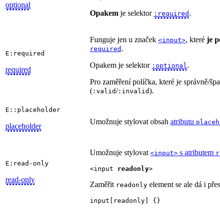
optional
Opakem
je selektor
.
:required
Funguje jen u značek
, které
je p
<input>
.
required
E:required
Opakem je selektor
.
:optional
required
Pro zaměření políčka, které je správně/šp
(
/
).
:valid
:invalid
E::placeholder
Umožnuje stylovat obsah
atributu
placeh
placeholder
Umožnuje stylovat
s atributem
<input>
r
E:read-only
<input 
readonly
>
read-only
Zaměřit
element se ale dá i pře
readonly
input[readonly] {}