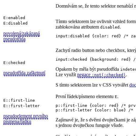
Domnívám se, že tento selektor nenabízí ni
E:enabled
Tímto selektorem lze ovlivnit vzhled form
E:disabled
zablokována atributem
.
disabled
povolená/zakázaná
input:disabled {color: red} /* za
pseudotřída
Zachytí radio button nebo checkbox, který
input:checked {background: red} /
E:checked
Opakem by měla být pseudotřída
indete
pseudotřída zaškrtnutí
Lze využít
negace
.
:not(:checked)
S tímto selektorem lze v CSS vytvářet
doc
První řádek/písmeno elementu
.
E
E::first-line
p::first-line {color: red} /* prv
E::first-letter
p::first-letter {color: blue} /* 
pseudoelement prvního
Zajímavé je, že s dvěmi dvojtečkami je zá
písmena/řádku
s jednou dvojtečkou funguje všude.