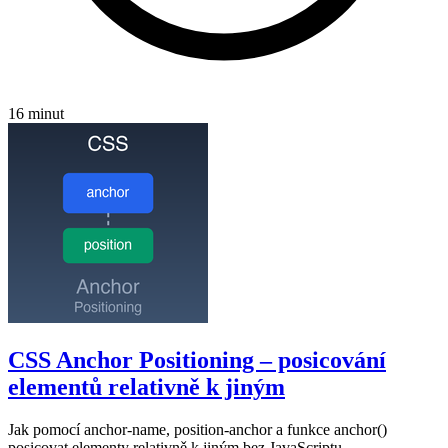
16 minut
CSS Anchor Positioning – posicování
elementů relativně k jiným
Jak pomocí anchor-name, position-anchor a funkce anchor()
posicovat elementy relativně k jiným bez JavaScriptu.