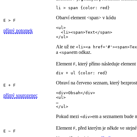
li > span {color: red}
Obarví element <span> v kódu
E > F
<ul>

přímý potomek
  <li><span>Text</span>

</ul>
Ale už ne
<li><a href='#'><span>Tex
a
em odkaz.
<span
Element
, který přímo následuje element
F
div + ul {color: red}
Obraví na červeno seznam, který bezpros
E + F
<div>Obsah</div>

přímý sourozenec
<ul>

…

</ul>
Pokud mezi
em a seznamem bude ně
<div>
Element
, před kterým je někde ve stejn
F
E ~ F