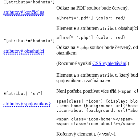
E[atribut$="hodnota"]
Odkaz na
PDF
soubor bude červený.
atributový končící na
a[href$=".pdf"] {color: red}
Element
s atributem
obsahující
E
atribut
a[href*=".php"] {color: red}
E[atribut*="hodnota"]
Odkaz na
soubor bude červený, od
*.php
atributový obsahující
otazníkem.
(Rozumné využití
CSS
vyhledávání
.)
Element
s atributem
, který bud
E
atribut
spojovníkem a začíná na
.
en
Není potřeba používat více tříd (
<span c
E[atribut|="en"]
span[class|="icon"] {display: blo
atributový spojovníkový
.icon-home {background: url("home
.icon-about {background: url("abo
<span class='icon-home'></span>

<span class='icon-about'></span>
Kořenový element
(
).
E
<html>