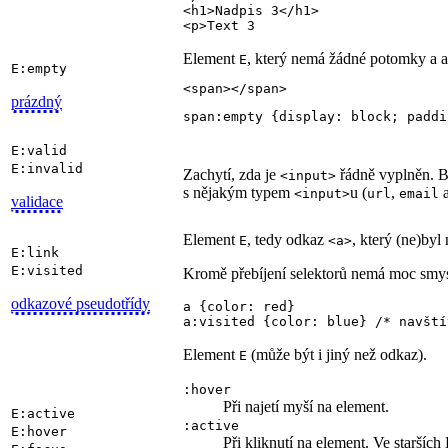
<h1>Nadpis 3</h1>

<p>Text 3
Element
, který nemá žádné potomky a a
E
E:empty
<span></span>
prázdný
span:empty {display: block; paddi
E:valid
E:invalid
Zachytí, zda je
řádně vyplněn. B
<input>
s nějakým typem
u (
,
a
<input>
url
email
validace
Element
, tedy odkaz
, který (ne)byl
E
<a>
E:link
E:visited
Kromě přebíjení selektorů nemá moc smy
odkazové pseudotřídy
a {color: red}

a:visited {color: blue} /* navští
Element
(může být i jiný než odkaz).
E
:hover
Při najetí myší na element.
E:active
:active
E:hover
Při kliknutí na element. Ve staršíc