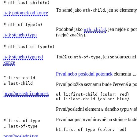
E:nth-last-child(n)
To samé jako
, jen se elementy
nth-child
n-tý potomek od konce
E:nth-of-type(n)
Podobné jako
, jen nejde o po
nth-child
n-tý steného typu
(stejné značky).
E:nth-last-of-type(n)
n-tý steného typu od
Totéž co
, jen se sourozenci
nth-of-type
konce
První nebo poslední potomek
elementu
.
E
E:first-child
E:last-child
První položka seznamu bude červená a po
první/poslední potomek
ul li:first-child {color: red} 

ul li:last-child {color: blue}
První/poslední element
daného typu v rá
E
První nadpis první úrovně na stránce bud
E:first-of-type
E:last-of-type
h1:first-of-type {color: red}
první/posledni typ