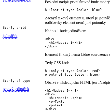
Poslední nadpis první úrovně bude modrý
h1:last-of-type {color: blue}
Zachytí takový element
, který je jedin
E
rodičovský element nemá jiné potomky.
E:only-child
Nadpis 1 bude jedináčkem.
jedináček
<div>

  <h1>Nadpis 1</h1>

</div>
Element
, který nemá žádné sourozence 
E
Tedy CSS kód:
h1:only-of-type {color: red}

p:only-of-type {color: blue}
E:only-of-type
Obarví v následujícím HTML jen „Nadpis
typový jedináček
<h1>Nadpis 1</h1>

<div>

  <h1>Nadpis 2</h1>

  <p>Text.

  <p>Text.

</div>
