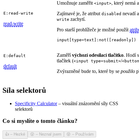
Umožnuje zaměřit
, který nemá a
<input>
E:read-write
Zajímavé je, že atribut
nevadí 
disabled
zachytí.
write
read-write
Pro starší prohlížeče je možné použít
atri
input[type=text]:not([readonly]) 
Zaměří
výchozí odesílací tlačítko
. Hodí s
E:default
tlačítek (
/
<input type=submit>
<butto
default
Zvýrazněné bude to, které by se
použilo
př
Síla selektorů
Specificity Calculator
– visuální znázornění síly CSS
selektorů
Co si myslíte o tomto článku?
👍
–
Hezké
😲
–
Neznal jsem
😝
–
Používám