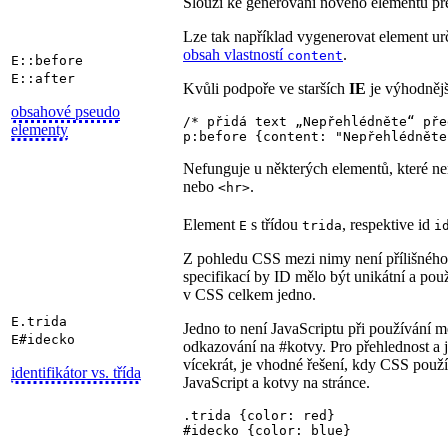
Slouží ke generování nového elementu p
Lze tak například vygenerovat element u
obsah vlastností
.
content
E::before
E::after
Kvůli podpoře ve starších
IE
je výhodnějš
obsahové pseudo
/* přidá text „Nepřehlédněte“ pře
elementy
p:before {content: "Nepřehlédněte
Nefunguje u některých elementů, které n
nebo
.
<hr>
Element
s třídou
, respektive id
E
trida
i
Z pohledu CSS mezi nimy není přílišného 
specifikací by ID mělo být unikátní a pou
v CSS celkem jedno.
E.trida
Jedno to není JavaScriptu při používání 
E#idecko
odkazování na #kotvy. Pro přehlednost a j
vícekrát, je vhodné řešení, kdy CSS použív
identifikátor vs. třída
JavaScript a kotvy na stránce.
.trida {color: red}

#idecko {color: blue}