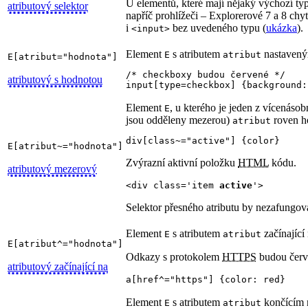
U elementů, které mají nějaký výchozí typ
atributový selektor
napříč prohlížeči – Explorerové 7 a 8 chy
i
bez uvedeného typu (
ukázka
).
<input>
Element
s atributem
nastaven
E
atribut
E[atribut="hodnota"]
/* checkboxy budou červené */

atributový s hodnotou
input[type=checkbox] {background:
Element
, u kterého je jeden z vícenásobn
E
jsou odděleny mezerou)
roven h
atribut
div[class~="active"] {color}
E[atribut~="hodnota"]
Zvýrazní aktivní položku
HTML
kódu.
atributový mezerový
<div class='item 
active
'>
Selektor přesného atributu by nezafungov
Element
s atributem
začínající
E
atribut
E[atribut^="hodnota"]
Odkazy s protokolem
HTTPS
budou červ
atributový začínající na
a[href^="https"] {color: red}
Element
s atributem
končícím
E
atribut