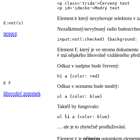
<p class='trida'>Červený text

<p id='idecko'>Modrý text
Element
který nevyhovuje selektoru v 
E
E:not(s)
Nezaškrtnutý/nevybraný radio button/che
negace
input:not(:checked) {background: 
Element F, který je ve stromu dokumentu
má nějakého libovolně vzdáleného pře
F
Odkaz v nadpise bude červený:
h1 a {color: red}
E F
Odkaz v seznamu bude modrý:
libovolný potomek
ul a {color: blue}
Taktéž by fungovalo:
ul 
li
 a {color: blue}
… ale je to zbytečně prodlužování.
Element
je
přímým
potomkem element
F