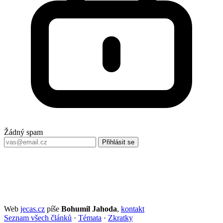
Žádný spam
Přihlásit se
Web
jecas.cz
píše
Bohumil Jahoda
,
kontakt
Seznam všech článků
·
Témata
·
Zkratky