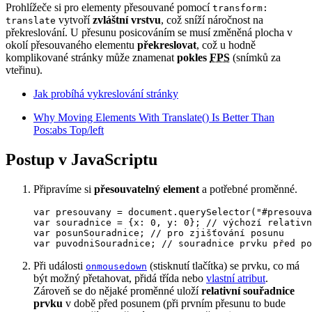
Prohlížeče si pro elementy přesouvané pomocí
transform:
vytvoří
zvláštní vrstvu
, což sníží náročnost na
translate
překreslování. U přesunu posicováním se musí změněná plocha v
okolí přesouvaného elementu
překreslovat
, což u hodně
komplikované stránky může znamenat
pokles
FPS
(snímků za
vteřinu).
Jak probíhá vykreslování stránky
Why Moving Elements With Translate() Is Better Than
Pos:abs Top/left
Postup v JavaScriptu
Připravíme si
přesouvatelný element
a potřebné proměnné.
var presouvany = document.querySelector("#presouva
var souradnice = {x: 0, y: 0}; // výchozí relativn
var posunSouradnice; // pro zjišťování posunu

var puvodniSouradnice; // souradnice prvku před po
Při události
(stisknutí tlačítka) se prvku, co má
onmousedown
být možný přetahovat, přidá třída nebo
vlastní atribut
.
Zároveň se do nějaké proměnné uloží
relativní souřadnice
prvku
v době před posunem (při prvním přesunu to bude