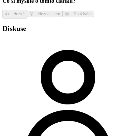
Co si myslíte o tomto článku?
👍
–
Hezké
😲
–
Neznal jsem
😝
–
Používám
Diskuse