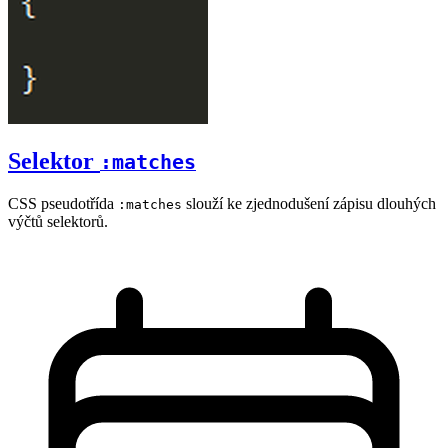
Selektor
:matches
CSS pseudotřída
slouží ke zjednodušení zápisu dlouhých
:matches
výčtů selektorů.