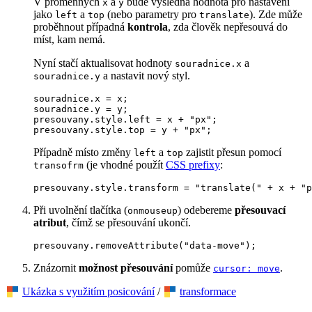
V proměnných
a
bude výsledná hodnota pro nastavení
x
y
jako
a
(nebo parametry pro
). Zde může
left
top
translate
proběhnout případná
kontrola
, zda člověk nepřesouvá do
míst, kam nemá.
Nyní stačí aktualisovat hodnoty
a
souradnice.x
a nastavit nový styl.
souradnice.y
souradnice.x = x;

souradnice.y = y;

presouvany.style.left = x + "px";

presouvany.style.top = y + "px";
Případně místo změny
a
zajistit přesun pomocí
left
top
(je vhodné použít
CSS prefixy
:
transofrm
presouvany.style.transform = "translate(" + x + "p
Při uvolnění tlačítka (
) odebereme
přesouvací
onmouseup
atribut
, čímž se přesouvání ukončí.
presouvany.removeAttribute("data-move");
Znázornit
možnost přesouvání
pomůže
.
cursor: move
Ukázka s využitím posicování
/
transformace