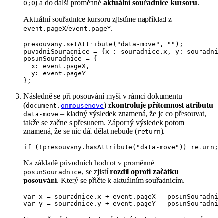
) a do další proměnné
aktuální souřadnice kursoru
.
0;0
Aktuální souřadnice kursoru zjistíme například z
/
.
event.pageX
event.pageY
presouvany.setAttribute("data-move", "");

puvodniSouradnice = {x : souradnice.x, y: souradni
posunSouradnice = {

  x: event.pageX,

  y: event.pageY

};
Následně se při posouvání myši v rámci dokumentu
(
)
zkontroluje přítomnost atributu
document.
onmousemove
– kladný výsledek znamená, že je co přesouvat,
data-move
takže se začne s přesunem. Záporný výsledek potom
znamená, že se nic dál dělat nebude (
).
return
if (!presouvany.hasAttribute("data-move")) return;
Na základě původních hodnot v proměnné
, se zjistí
rozdíl oproti začátku
posunSouradnice
posouvání
. Který se přičte k aktuálním souřadnicím.
var x = souradnice.x + event.pageX - posunSouradni
var y = souradnice.y + event.pageY - posunSouradni