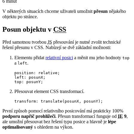
6 minut
V některých situacích chceme uživateli umožnit
přesun
nějakého
objektu po stránce.
Posun objektu v
CSS
Před samotnou tvorbou
JS
přesouvání je nutné zvolit technické
řešení přesunu v CSS. Nabízejí se dvě základní možnosti:
Elementu přidat
relativní posici
a měnit mu jeho hodnoty
top
a
.
left
position: relative;

left: posunX;

top: posunY;
Přesouvat element CSS transformací.
transform: translate(posunX, posunY);
První způsob pomocí relativního posicování má prakticky 100%
podporu napříč prohlížeči
. Přesun transformací funguje od
IE
9
,
ale umožní přesouvat bez řešení typu posice a hlavně je
lépe
optimalisovaný
s ohledem na výkon.