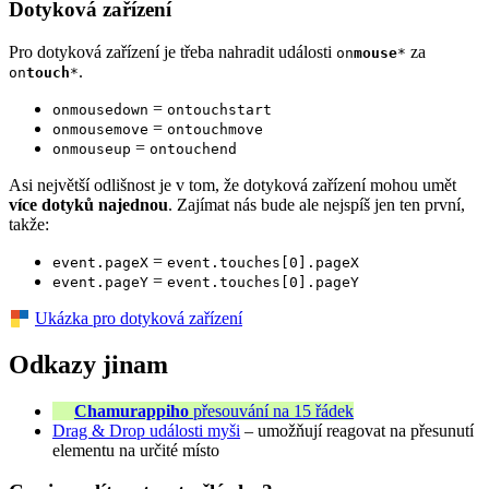
Dotyková zařízení
Pro dotyková zařízení je třeba nahradit události
za
on
mouse
*
.
on
touch
*
=
onmousedown
ontouchstart
=
onmousemove
ontouchmove
=
onmouseup
ontouchend
Asi největší odlišnost je v tom, že dotyková zařízení mohou umět
více dotyků najednou
. Zajímat nás bude ale nejspíš jen ten první,
takže:
=
event.pageX
event.touches[0].pageX
=
event.pageY
event.touches[0].pageY
Ukázka pro dotyková zařízení
Odkazy jinam
Chamurappiho
přesouvání na 15 řádek
Drag & Drop události myši
– umožňují reagovat na přesunutí
elementu na určité místo