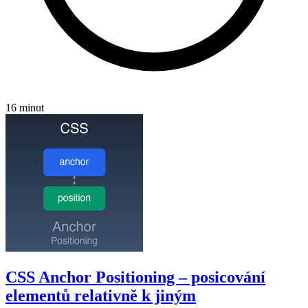
16 minut
CSS Anchor Positioning – posicování
elementů relativně k jiným