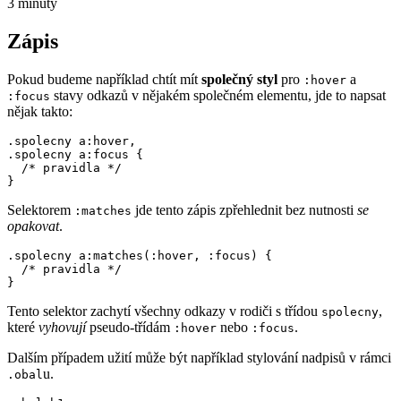
3 minuty
Zápis
Pokud budeme například chtít mít
společný styl
pro
a
:hover
stavy odkazů v nějakém společném elementu, jde to napsat
:focus
nějak takto:
.spolecny a:hover, 

.spolecny a:focus {

  /* pravidla */

}
Selektorem
jde tento zápis zpřehlednit bez nutnosti
se
:matches
opakovat
.
.spolecny a:matches(:hover, :focus) {

  /* pravidla */

}
Tento selektor zachytí všechny odkazy v rodiči s třídou
,
spolecny
které
vyhovují
pseudo-třídám
nebo
.
:hover
:focus
Dalším případem užití může být například stylování nadpisů v rámci
u.
.obal