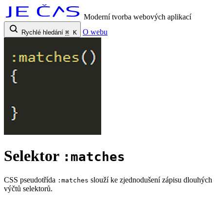
Moderní tvorba webových aplikací
O webu
Rychlé hledání
⌘
K
Selektor
:matches
CSS pseudotřída
slouží ke zjednodušení zápisu dlouhých
:matches
výčtů selektorů.