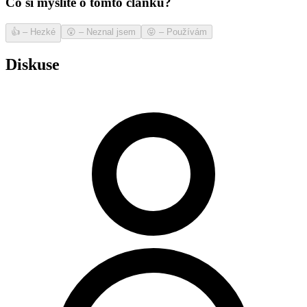
Co si myslíte o tomto článku?
👍
–
Hezké
😲
–
Neznal jsem
😝
–
Používám
Diskuse