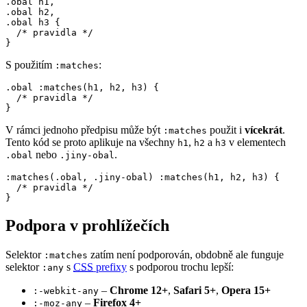
.obal h1,

.obal h2,

.obal h3 {

  /* pravidla */

}
S použitím
:
:matches
.obal :matches(h1, h2, h3) {

  /* pravidla */

}
V rámci jednoho předpisu může být
použit i
vícekrát
.
:matches
Tento kód se proto aplikuje na všechny
,
a
v elementech
h1
h2
h3
nebo
.
.obal
.jiny-obal
:matches(.obal, .jiny-obal) :matches(h1, h2, h3) {

  /* pravidla */

}
Podpora v prohlížečích
Selektor
zatím není podporován, obdobně ale funguje
:matches
selektor
s
CSS
prefixy
s podporou trochu lepší:
:any
–
Chrome 12+
,
Safari 5+
,
Opera 15+
:-webkit-any
–
Firefox 4+
:-moz-any