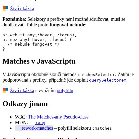
Živá ukázka
Poznámka
: Selektory s prefixy není možné sdružovat, musí se
duplikovat. Tohle proto
fungovat nebude
:
a:-webkit-any(:hover, :focus)
,
a:-moz-any(:hover, :focus) {

  /* nebude fungovat */

}
Matches v JavaScriptu
V JavaScriptu obdobně slouží metoda
. Zatím je
matchesSelector
podporovaná s prefixy, případně jde doplnit
.
querySelectorem
Živá ukázka
s využitím
polyfillu
Odkazy jinam
W3C
:
The Matches-any Pseudo-class
MDN:
:any
rework-matches
– polyfill selektoru
:matches