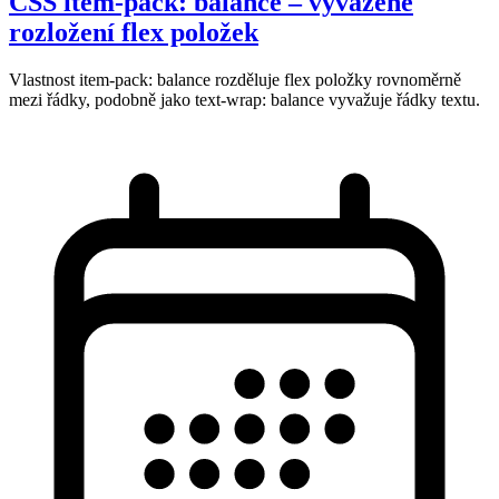
CSS item-pack: balance – vyvážené
rozložení flex položek
Vlastnost item-pack: balance rozděluje flex položky rovnoměrně
mezi řádky, podobně jako text-wrap: balance vyvažuje řádky textu.