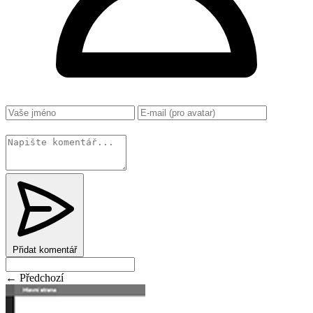
Změnit
Přidat komentář
← Předchozí