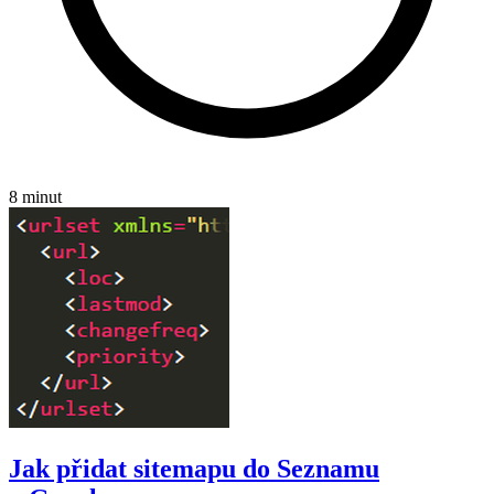
8 minut
Jak přidat sitemapu do Seznamu