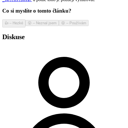
Co si myslíte o tomto článku?
👍
–
Hezké
😲
–
Neznal jsem
😝
–
Používám
Diskuse