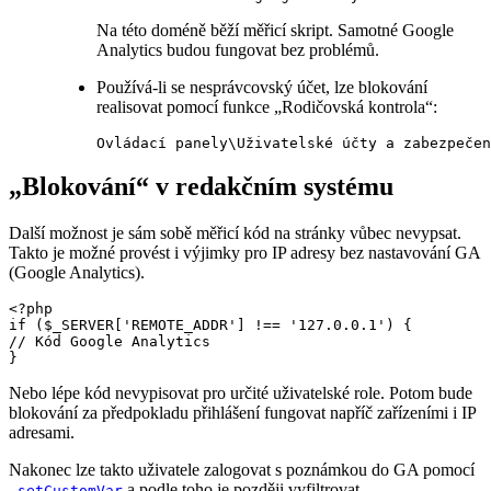
Na této doméně běží měřicí skript. Samotné Google
Analytics budou fungovat bez problémů.
Používá-li se nesprávcovský účet, lze blokování
realisovat pomocí funkce „Rodičovská kontrola“:
Ovládací panely\Uživatelské účty a zabezpečen
„Blokování“ v redakčním systému
Další možnost je sám sobě měřicí kód na stránky vůbec nevypsat.
Takto je možné provést i výjimky pro IP adresy bez nastavování GA
(Google Analytics).
<?php

if ($_SERVER['REMOTE_ADDR'] !== '127.0.0.1') {

// Kód Google Analytics

}
Nebo lépe kód nevypisovat pro určité uživatelské role. Potom bude
blokování za předpokladu přihlášení fungovat napříč zařízeními i IP
adresami.
Nakonec lze takto uživatele zalogovat s poznámkou do GA pomocí
a podle toho je později vyfiltrovat.
_setCustomVar