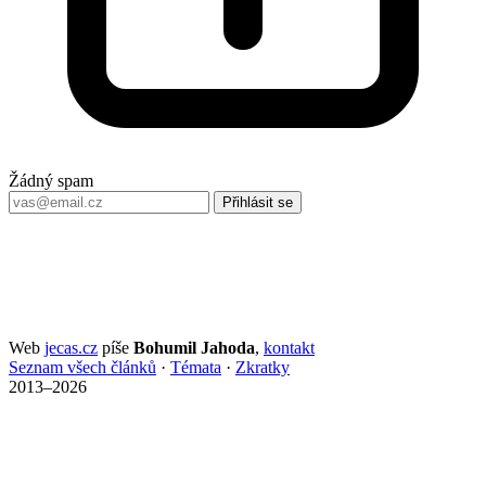
Žádný spam
Přihlásit se
Web
jecas.cz
píše
Bohumil Jahoda
,
kontakt
Seznam všech článků
·
Témata
·
Zkratky
2013–2026