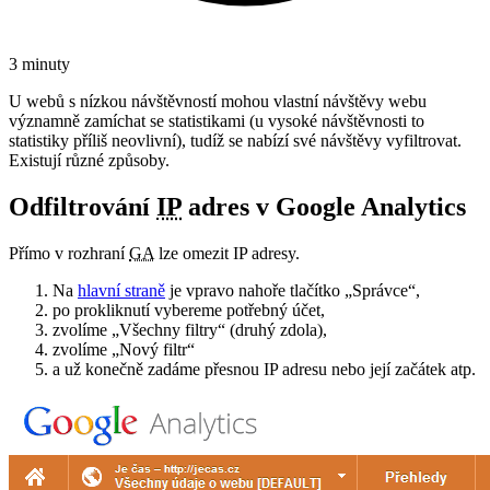
3 minuty
U webů s nízkou návštěvností mohou vlastní návštěvy webu
významně zamíchat se statistikami (u vysoké návštěvnosti to
statistiky příliš neovlivní), tudíž se nabízí své návštěvy vyfiltrovat.
Existují různé způsoby.
Odfiltrování
IP
adres v Google Analytics
Přímo v rozhraní
GA
lze omezit IP adresy.
Na
hlavní straně
je vpravo nahoře tlačítko „Správce“,
po prokliknutí vybereme potřebný účet,
zvolíme „Všechny filtry“ (druhý zdola),
zvolíme „Nový filtr“
a už konečně zadáme přesnou IP adresu nebo její začátek atp.