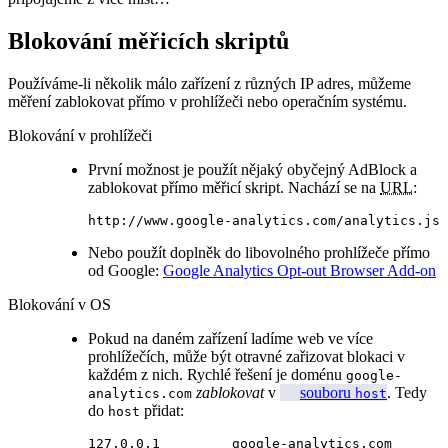
Blokování měřicích skriptů
Používáme-li několik málo zařízení z různých IP adres, můžeme
měření zablokovat přímo v prohlížeči nebo operačním systému.
Blokování v prohlížeči
První možnost je použít nějaký obyčejný AdBlock a
zablokovat přímo měřicí skript. Nachází se na
URL
:
http://www.google-analytics.com/analytics.js
Nebo použít doplněk do libovolného prohlížeče přímo
od Google:
Google Analytics Opt-out Browser Add-on
Blokování v OS
Pokud na daném zařízení ladíme web ve více
prohlížečích, může být otravné zařizovat blokaci v
každém z nich. Rychlé řešení je doménu
google-
zablokovat
v
souboru
. Tedy
analytics.com
host
do
přidat:
host
127.0.0.1         google-analytics.com