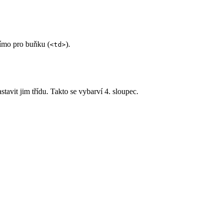
římo pro buňku (
).
<td>
stavit jim třídu. Takto se vybarví 4. sloupec.