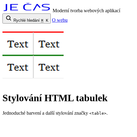
Moderní tvorba webových aplikací
O webu
Rychlé hledání
⌘
K
Stylování HTML tabulek
Jednoduché barvení a další stylování značky
.
<table>