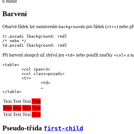
6 minut
Barvení
Obarvit řádek lze nastavením
u pro řádek (
) nebo p
background
<tr>
tr.pozadi {background: red}

/* nebo */

Při barvení sloupců už zbývá jen
nebo použít značky
a na
<td>
<col>
<table>

	<col span=3>

	<col class=pozadi>

	<tr>

		<td>

		…

</table>
Text
Text
Text
Text
Text
Text
Text
Text
Text
Text
Text
Text
Pseudo-třída
first-child