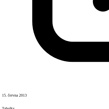
15. června 2013
CSS
Stylování elementů
Tabulky