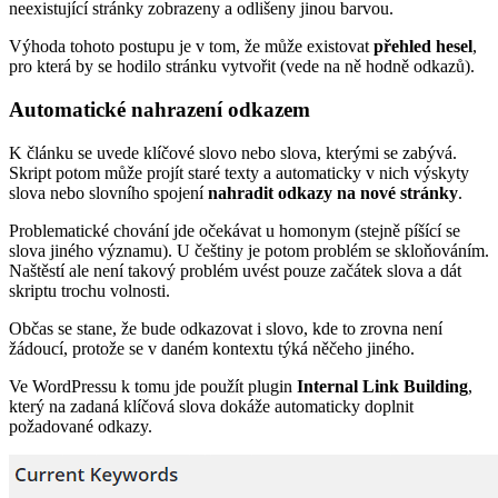
neexistující stránky zobrazeny a odlišeny jinou barvou.
Výhoda tohoto postupu je v tom, že může existovat
přehled hesel
,
pro která by se hodilo stránku vytvořit (vede na ně hodně odkazů).
Automatické nahrazení odkazem
K článku se uvede klíčové slovo nebo slova, kterými se zabývá.
Skript potom může projít staré texty a automaticky v nich výskyty
slova nebo slovního spojení
nahradit odkazy na nové stránky
.
Problematické chování jde očekávat u homonym (stejně píšící se
slova jiného významu). U češtiny je potom problém se skloňováním.
Naštěstí ale není takový problém uvést pouze začátek slova a dát
skriptu trochu volnosti.
Občas se stane, že bude odkazovat i slovo, kde to zrovna není
žádoucí, protože se v daném kontextu týká něčeho jiného.
Ve WordPressu k tomu jde použít plugin
Internal Link Building
,
který na zadaná klíčová slova dokáže automaticky doplnit
požadované odkazy.