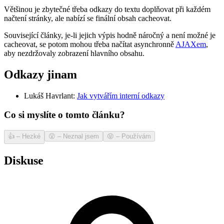
Většinou je zbytečné třeba odkazy do textu doplňovat při každém
načtení stránky, ale nabízí se finální obsah cacheovat.
Související články, je-li jejich výpis hodně náročný a není možné je
cacheovat, se potom mohou třeba načítat asynchronně
AJAXem
,
aby nezdržovaly zobrazení hlavního obsahu.
Odkazy jinam
Lukáš Havrlant:
Jak vytvářím interní odkazy
Co si myslíte o tomto článku?
👍
–
Hezké
😲
–
Neznal jsem
😝
–
Používám
Diskuse