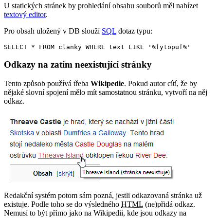
U statických stránek by prohledání obsahu souborů měl nabízet
textový editor
.
Pro obsah uložený v DB slouží
SQL
dotaz typu:
SELECT * FROM clanky WHERE text LIKE '%fytopuf%'
Odkazy na zatím neexistující stránky
Tento způsob používá třeba
Wikipedie
. Pokud autor cítí, že by
nějaké slovní spojení mělo mít samostatnou stránku, vytvoří na něj
odkaz.
Redakční systém potom sám pozná, jestli odkazovaná stránka už
existuje. Podle toho se do výsledného
HTML
(ne)přidá odkaz.
Nemusí to být přímo jako na Wikipedii, kde jsou odkazy na