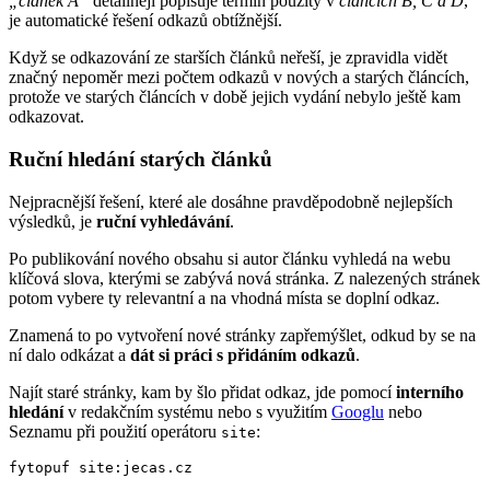
„článek A“
detailněji popisuje termín použitý v
článcích B, C a D
,
je automatické řešení odkazů obtížnější.
Když se odkazování ze starších článků neřeší, je zpravidla vidět
značný nepoměr mezi počtem odkazů v nových a starých článcích,
protože ve starých článcích v době jejich vydání nebylo ještě kam
odkazovat.
Ruční hledání starých článků
Nejpracnější řešení, které ale dosáhne pravděpodobně nejlepších
výsledků, je
ruční vyhledávání
.
Po publikování nového obsahu si autor článku vyhledá na webu
klíčová slova, kterými se zabývá nová stránka. Z nalezených stránek
potom vybere ty relevantní a na vhodná místa se doplní odkaz.
Znamená to po vytvoření nové stránky zapřemýšlet, odkud by se na
ní dalo odkázat a
dát si práci s přidáním odkazů
.
Najít staré stránky, kam by šlo přidat odkaz, jde pomocí
interního
hledání
v redakčním systému nebo s využitím
Googlu
nebo
Seznamu při použití operátoru
:
site
fytopuf site:jecas.cz