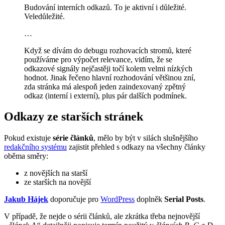
Budování interních odkazů. To je aktivní i důležité.
Veledůležité.
…
Když se dívám do debugu rozhovacích stromů, které
používáme pro výpočet relevance, vidím, že se
odkazové signály nejčastěji točí kolem velmi nízkých
hodnot. Jinak řečeno hlavní rozhodování většinou zní,
zda stránka má alespoň jeden zaindexovaný zpětný
odkaz (interní i externí), plus pár dalších podmínek.
Odkazy ze starších stránek
Pokud existuje
série článků
, mělo by být v silách slušnějšího
redakčního systému
zajistit přehled s odkazy na všechny články
oběma směry:
z novějších na starší
ze starších na novější
Jakub Hájek
doporučuje pro
WordPress
doplněk
Serial Posts
.
V případě, že nejde o sérii článků, ale zkrátka třeba nejnovější