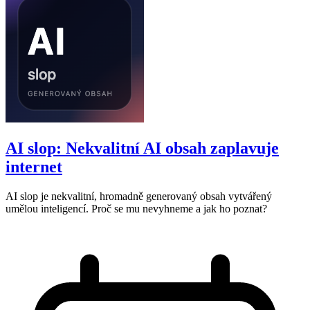
AI slop: Nekvalitní AI obsah zaplavuje
internet
AI slop je nekvalitní, hromadně generovaný obsah vytvářený
umělou inteligencí. Proč se mu nevyhneme a jak ho poznat?