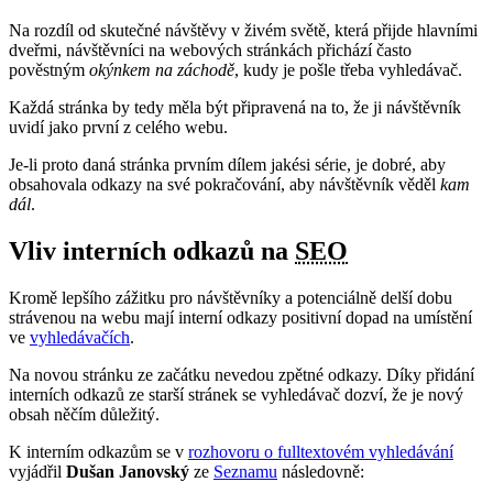
Na rozdíl od skutečné návštěvy v živém světě, která přijde hlavními
dveřmi, návštěvníci na webových stránkách přichází často
pověstným
okýnkem na záchodě
, kudy je pošle třeba vyhledávač.
Každá stránka by tedy měla být připravená na to, že ji návštěvník
uvidí jako první z celého webu.
Je-li proto daná stránka prvním dílem jakési série, je dobré, aby
obsahovala odkazy na své pokračování, aby návštěvník věděl
kam
dál
.
Vliv interních odkazů na
SEO
Kromě lepšího zážitku pro návštěvníky a potenciálně delší dobu
strávenou na webu mají interní odkazy positivní dopad na umístění
ve
vyhledávačích
.
Na novou stránku ze začátku nevedou zpětné odkazy. Díky přidání
interních odkazů ze starší stránek se vyhledávač dozví, že je nový
obsah něčím důležitý.
K interním odkazům se v
rozhovoru o fulltextovém vyhledávání
vyjádřil
Dušan Janovský
ze
Seznamu
následovně: