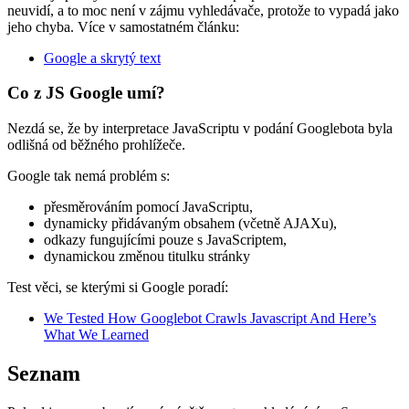
neuvidí, a to moc není v zájmu vyhledávače, protože to vypadá jako
jeho chyba. Více v samostatném článku:
Google a skrytý text
Co z JS Google umí?
Nezdá se, že by interpretace JavaScriptu v podání Googlebota byla
odlišná od běžného prohlížeče.
Google tak nemá problém s:
přesměrováním pomocí JavaScriptu,
dynamicky přidávaným obsahem (včetně AJAXu),
odkazy fungujícími pouze s JavaScriptem,
dynamickou změnou titulku stránky
Test věci, se kterými si Google poradí:
We Tested How Googlebot Crawls Javascript And Here’s
What We Learned
Seznam