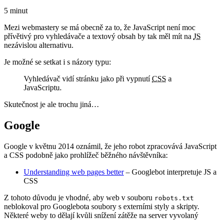
5 minut
Mezi webmastery se má obecně za to, že JavaScript není moc
přívětivý pro vyhledávače a textový obsah by tak měl mít na
JS
nezávislou alternativu.
Je možné se setkat i s názory typu:
Vyhledávač vidí stránku jako při vypnutí
CSS
a
JavaScriptu.
Skutečnost je ale trochu jiná…
Google
Google v květnu 2014 oznámil, že jeho robot zpracovává JavaScript
a CSS podobně jako prohlížeč běžného návštěvníka:
Understanding web pages better
– Googlebot interpretuje JS a
CSS
Z tohoto důvodu je vhodné, aby web v souboru
robots.txt
neblokoval pro Googlebota soubory s externími styly a skripty.
Některé weby to dělají kvůli snížení zátěže na server vyvolaný