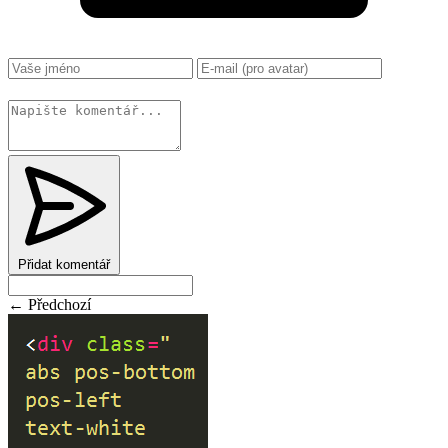
Změnit
Přidat komentář
← Předchozí