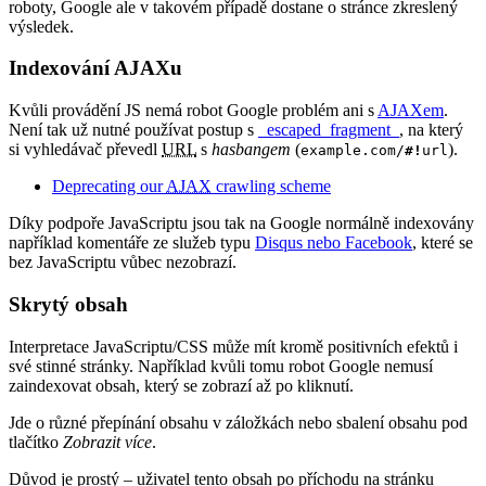
roboty, Google ale v takovém případě dostane o stránce zkreslený
výsledek.
Indexování AJAXu
Kvůli provádění JS nemá robot Google problém ani s
AJAXem
.
Není tak už nutné používat postup s
_escaped_fragment_
, na který
si vyhledávač převedl
URL
s
hasbangem
(
).
example.com/
#!
url
Deprecating our
AJAX
crawling scheme
Díky podpoře JavaScriptu jsou tak na Google normálně indexovány
například komentáře ze služeb typu
Disqus nebo Facebook
, které se
bez JavaScriptu vůbec nezobrazí.
Skrytý obsah
Interpretace JavaScriptu/CSS může mít kromě positivních efektů i
své stinné stránky. Například kvůli tomu robot Google nemusí
zaindexovat obsah, který se zobrazí až po kliknutí.
Jde o různé přepínání obsahu v záložkách nebo sbalení obsahu pod
tlačítko
Zobrazit více
.
Důvod je prostý – uživatel tento obsah po příchodu na stránku