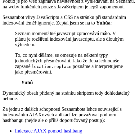
Pokud je pro web zajímavá návštěvnost z vyhledávání na Seznamu,
na weby funkčních pouze s JavaScriptem je lepší zapomenout.
Seznambot vlivy JavaScriptu a CSS na stránku při standardním
indexování téměř ignoruje. Zeptal jsem se na to
Yuhůa
:
Seznam momentálně javascript zpracovává málo. V
plánu je rozšíření indexování javascriptu, ale s dlouhým
výhledem.
To, co nyní děláme, se omezuje na některé typy
jednoduchých přesměrování. Jako že třeba jednoduše
zapsané
poznáme a interpretujeme
location.replace
jako přesměrování.
—
Yuhů
Dynamický obsah přidaný na stránku skriptem tedy dohledatelný
nebude.
Za jednu z dalších schopností Seznambota lehce související s
indexováním AJAXových aplikací lze považovat podporu
hashbangu (nejde ale o příliš doporučovaný postup):
Indexace AJAX pomocí hashbang