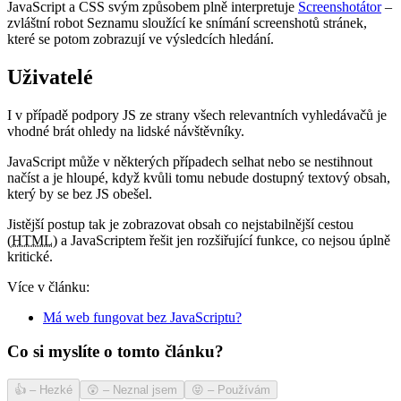
JavaScript a CSS svým způsobem plně interpretuje
Screenshotátor
–
zvláštní robot Seznamu sloužící ke snímání screenshotů stránek,
které se potom zobrazují ve výsledcích hledání.
Uživatelé
I v případě podpory JS ze strany všech relevantních vyhledávačů je
vhodné brát ohledy na lidské návštěvníky.
JavaScript může v některých případech selhat nebo se nestihnout
načíst a je hloupé, když kvůli tomu nebude dostupný textový obsah,
který by se bez JS obešel.
Jistější postup tak je zobrazovat obsah co nejstabilnější cestou
(
HTML
) a JavaScriptem řešit jen rozšiřující funkce, co nejsou úplně
kritické.
Více v článku:
Má web fungovat bez JavaScriptu?
Co si myslíte o tomto článku?
👍
–
Hezké
😲
–
Neznal jsem
😝
–
Používám