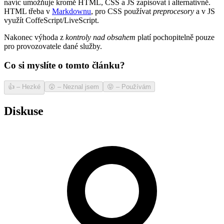
navíc umožňuje kromě HTML, CSS a JS zapisovat i alternativně.
HTML třeba v
Markdownu
, pro CSS používat
preprocesory
a v JS
využít CoffeScript/LiveScript.
Nakonec výhoda z
kontroly nad obsahem
platí pochopitelně pouze
pro provozovatele dané služby.
Co si myslíte o tomto článku?
👍
–
Hezké
😲
–
Neznal jsem
😝
–
Používám
Diskuse