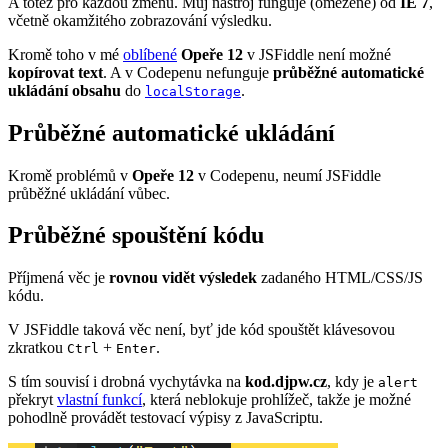
A totéž pro každou změnu. Můj nástroj funguje (omezeně) od
IE 7
,
včetně okamžitého zobrazování výsledku.
Kromě toho v mé
oblíbené
Opeře 12
v JSFiddle není možné
kopírovat text
. A v Codepenu nefunguje
průběžné automatické
ukládání obsahu
do
.
localStorage
Průběžné automatické ukládání
Kromě problémů v
Opeře 12
v Codepenu, neumí JSFiddle
průběžné ukládání vůbec.
Průběžné spouštění kódu
Příjmená věc je
rovnou vidět výsledek
zadaného HTML/CSS/JS
kódu.
V JSFiddle taková věc není, byť jde kód spouštět klávesovou
zkratkou
+
.
Ctrl
Enter
S tím souvisí i drobná vychytávka na
kod.djpw.cz
, kdy je
alert
překryt
vlastní funkcí
, která neblokuje prohlížeč, takže je možné
pohodlně provádět testovací výpisy z JavaScriptu.