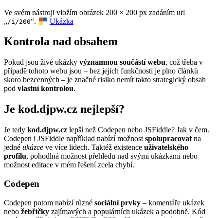
Ve svém nástroji vložím obrázek 200 × 200 px zadáním url
„
“.
Ukázka
/i/200
Kontrola nad obsahem
Pokud jsou živé ukázky
významnou součástí webu
, což třeba v
případě tohoto webu jsou – bez jejich funkčnosti je plno článků
skoro bezcenných – je značné risiko nemít takto strategický obsah
pod
vlastní kontrolou
.
Je kod.djpw.cz nejlepší?
Je tedy
kod.djpw.cz
lepší než Codepen nebo JSFiddle? Jak v čem.
Codepen i JSFiddle například nabízí možnost
spolupracovat
na
jedné
ukázce
ve více lidech. Taktéž existence
uživatelského
profilu
, pohodlná možnost přehledu nad svými ukázkami nebo
možnost editace v mém řešení zcela chybí.
Codepen
Codepen potom nabízí různé
sociální prvky
– komentáře ukázek
nebo
žebříčky
zajímavých a populárních ukázek a podobně. Kód