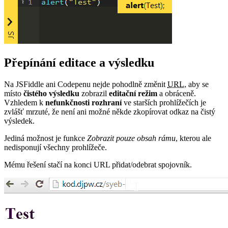
Přepínání editace a výsledku
Na JSFiddle ani Codepenu nejde pohodlně změnit
URL
, aby se
místo
čistého výsledku
zobrazil
editační režim
a obráceně.
Vzhledem k
nefunkčnosti rozhraní
ve starších prohlížečích je
zvlášť mrzuté, že není ani možné někde zkopírovat odkaz na čistý
výsledek.
Jediná možnost je funkce
Zobrazit pouze obsah rámu
, kterou ale
nedisponují všechny prohlížeče.
Mému řešení stačí na konci URL přidat/odebrat spojovník.