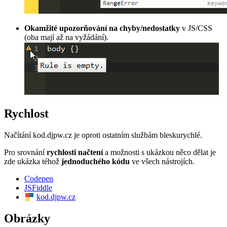
Okamžité upozorňování na chyby/nedostatky
v JS/CSS
(oba mají až na vyžádání).
Rychlost
Načítání kod.djpw.cz je oproti ostatním službám bleskurychlé.
Pro srovnání
rychlosti načtení
a možnosti s ukázkou něco dělat je
zde ukázka téhož
jednoduchého kódu
ve všech nástrojích.
Codepen
JSFiddle
kod.djpw.cz
Obrázky