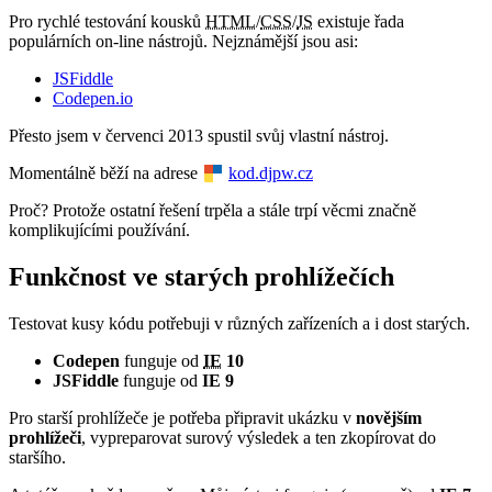
Pro rychlé testování kousků
HTML
/
CSS
/
JS
existuje řada
populárních on-line nástrojů. Nejznámější jsou asi:
JSFiddle
Codepen.io
Přesto jsem v červenci 2013 spustil svůj vlastní nástroj.
Momentálně běží na adrese
kod.djpw.cz
Proč? Protože ostatní řešení trpěla a stále trpí věcmi značně
komplikujícími používání.
Funkčnost ve starých prohlížečích
Testovat kusy kódu potřebuji v různých zařízeních a i dost starých.
Codepen
funguje od
IE
10
JSFiddle
funguje od
IE 9
Pro starší prohlížeče je potřeba připravit ukázku v
novějším
prohlížeči
, vypreparovat surový výsledek a ten zkopírovat do
staršího.