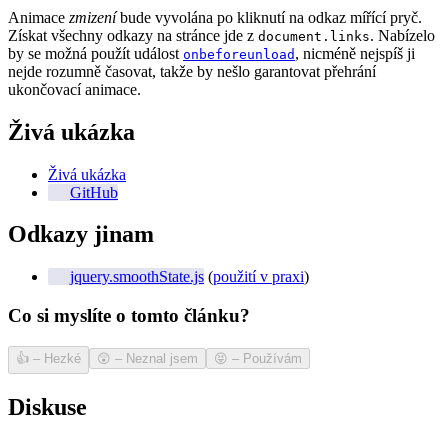
Animace
zmizení
bude vyvolána po kliknutí na odkaz mířící pryč.
Získat všechny odkazy na stránce jde z
. Nabízelo
document.links
by se možná použít událost
, nicméně nejspíš ji
onbeforeunload
nejde rozumně časovat, takže by nešlo garantovat přehrání
ukončovací animace.
Živá ukázka
Živá ukázka
GitHub
Odkazy jinam
jquery.smoothState.js
(
použití v praxi
)
Co si myslíte o tomto článku?
👍
–
Hezké
😲
–
Neznal jsem
😝
–
Používám
Diskuse