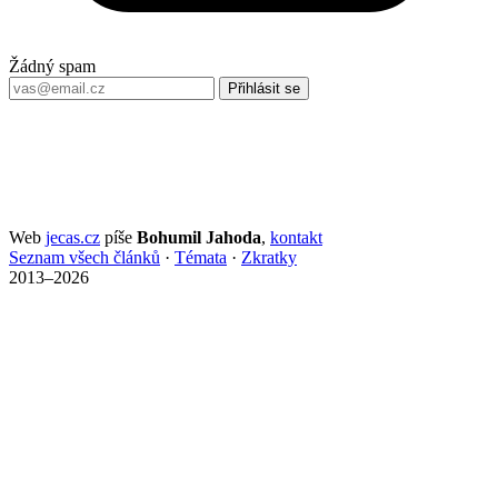
Žádný spam
Přihlásit se
Web
jecas.cz
píše
Bohumil Jahoda
,
kontakt
Seznam všech článků
·
Témata
·
Zkratky
2013–2026