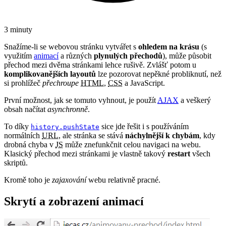
3 minuty
Snažíme-li se webovou stránku vytvářet s
ohledem na krásu
(s
využitím
animací
a různých
plynulých přechodů
), může působit
přechod mezi dvěma stránkami lehce rušivě. Zvlášť potom u
komplikovanějších layoutů
lze pozorovat nepěkné probliknutí, než
si prohlížeč
přechroupe
HTML
,
CSS
a JavaScript.
První možnost, jak se tomuto vyhnout, je použít
AJAX
a veškerý
obsah načítat
asynchronně
.
To díky
sice jde řešit i s používáním
history.pushState
normálních
URL
, ale stránka se stává
náchylnější k chybám
, kdy
drobná chyba v
JS
může znefunkčnit celou navigaci na webu.
Klasický přechod mezi stránkami je vlastně takový
restart
všech
skriptů.
Kromě toho je
zajaxování
webu relativně pracné.
Skrytí a zobrazení animací