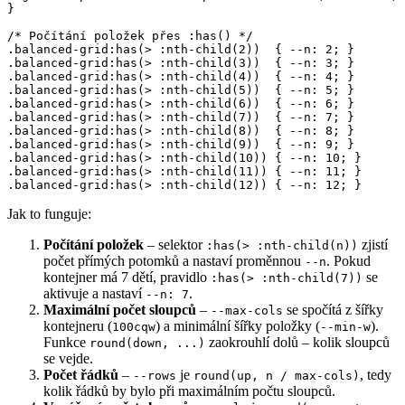
}

/* Počítání položek přes :has() */

.balanced-grid:has(> :nth-child(2))  { --n: 2; }

.balanced-grid:has(> :nth-child(3))  { --n: 3; }

.balanced-grid:has(> :nth-child(4))  { --n: 4; }

.balanced-grid:has(> :nth-child(5))  { --n: 5; }

.balanced-grid:has(> :nth-child(6))  { --n: 6; }

.balanced-grid:has(> :nth-child(7))  { --n: 7; }

.balanced-grid:has(> :nth-child(8))  { --n: 8; }

.balanced-grid:has(> :nth-child(9))  { --n: 9; }

.balanced-grid:has(> :nth-child(10)) { --n: 10; }

.balanced-grid:has(> :nth-child(11)) { --n: 11; }

.balanced-grid:has(> :nth-child(12)) { --n: 12; }
Jak to funguje:
Počítání položek
– selektor
zjistí
:has(> :nth-child(n))
počet přímých potomků a nastaví proměnnou
. Pokud
--n
kontejner má 7 dětí, pravidlo
se
:has(> :nth-child(7))
aktivuje a nastaví
.
--n: 7
Maximální počet sloupců
–
se spočítá z šířky
--max-cols
kontejneru (
) a minimální šířky položky (
).
100cqw
--min-w
Funkce
zaokrouhlí dolů – kolik sloupců
round(down, ...)
se vejde.
Počet řádků
–
je
, tedy
--rows
round(up, n / max-cols)
kolik řádků by bylo při maximálním počtu sloupců.