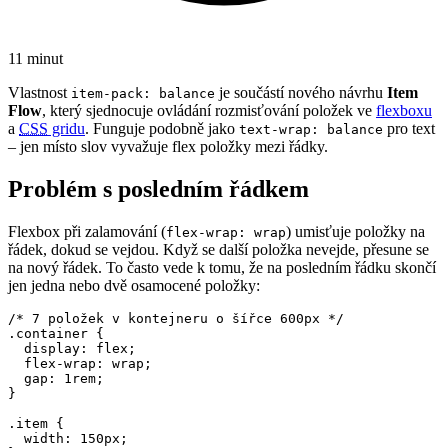
11 minut
Vlastnost
je součástí nového návrhu
Item
item-pack: balance
Flow
, který sjednocuje ovládání rozmisťování položek ve
flexboxu
a
CSS
gridu
. Funguje podobně jako
pro text
text-wrap: balance
– jen místo slov vyvažuje flex položky mezi řádky.
Problém s posledním řádkem
Flexbox při zalamování (
) umisťuje položky na
flex-wrap: wrap
řádek, dokud se vejdou. Když se další položka nevejde, přesune se
na nový řádek. To často vede k tomu, že na posledním řádku skončí
jen jedna nebo dvě osamocené položky:
/* 7 položek v kontejneru o šířce 600px */

.container {

  display: flex;

  flex-wrap: wrap;

  gap: 1rem;

}

.item {

  width: 150px;
