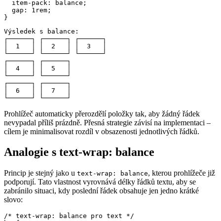
  item-pack: balance;

  gap: 1rem;

}
Výsledek s balance:

┌──────┐ ┌──────┐ ┌──────┐

│  1   │ │  2   │ │  3   │

└──────┘ └──────┘ └──────┘

┌──────┐ ┌──────┐

│  4   │ │  5   │

└──────┘ └──────┘

┌──────┐ ┌──────┐

│  6   │ │  7   │

└──────┘ └──────┘
Prohlížeč automaticky přerozdělí položky tak, aby žádný řádek
nevypadal příliš prázdně. Přesná strategie závisí na implementaci –
cílem je minimalisovat rozdíl v obsazenosti jednotlivých řádků.
Analogie s text-wrap: balance
Princip je stejný jako u
, kterou prohlížeče již
text-wrap: balance
podporují. Tato vlastnost vyrovnává délky řádků textu, aby se
zabránilo situaci, kdy poslední řádek obsahuje jen jedno krátké
slovo:
/* text-wrap: balance pro text */
