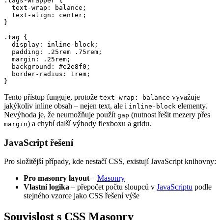
.tags-wrapper {

  text-wrap: balance;

  text-align: center;

}

.tag {

  display: inline-block;

  padding: .25rem .75rem;

  margin: .25rem;

  background: #e2e8f0;

  border-radius: 1rem;

}
Tento přístup funguje, protože
vyvažuje
text-wrap: balance
jakýkoliv inline obsah – nejen text, ale i
elementy.
inline-block
Nevýhoda je, že neumožňuje použít
(nutnost řešit mezery přes
gap
) a chybí další výhody flexboxu a gridu.
margin
JavaScript řešení
Pro složitější případy, kde nestačí CSS, existují JavaScript knihovny:
Pro masonry layout
–
Masonry
Vlastní logika
– přepočet počtu sloupců v
JavaScriptu
podle
stejného vzorce jako CSS řešení výše
Souvislost s CSS Masonry