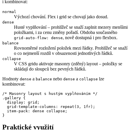
i kombinovat:
normal
Výchozí chování. Flex i grid se chovají jako dosud.
dense
Husté vyplňování – prohlížeč se snaží zaplnit mezery menšími
položkami, i za cenu změny pořadí. Obdoba současného
, nově dostupná i pro flexbox.
grid-auto-flow: dense
balance
Rovnoměrné rozložení položek mezi řádky. Prohlížeč se snaží
o co nejmenší rozdíl v obsazenosti jednotlivých řádků.
collapse
V CSS gridu aktivuje masonry (zděný) layout – položky se
skládají do sloupců bez pevných řádků.
Hodnoty
a
nebo
a
lze
dense
balance
dense
collapse
kombinovat:
/* Masonry layout s hustým vyplňováním */

.gallery {

  display: grid;

  grid-template-columns: repeat(3, 1fr);

  item-pack: dense collapse;

}
Praktické využití