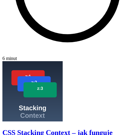
6 minut
CSS Stacking Context – jak funguje