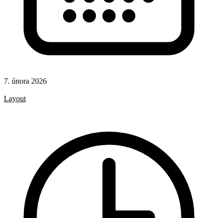
7. února 2026
CSS
Layout
CSS pravidla