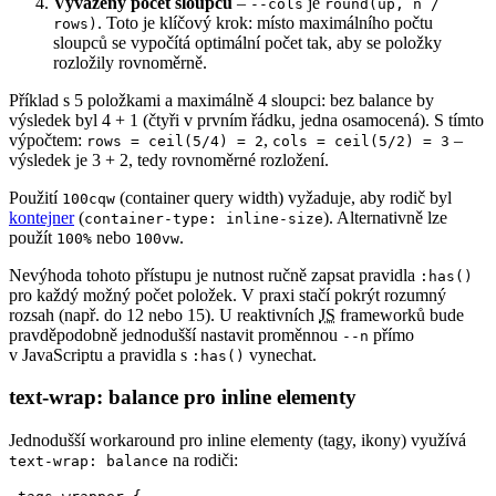
Vyvážený počet sloupců
–
je
--cols
round(up, n /
. Toto je klíčový krok: místo maximálního počtu
rows)
sloupců se vypočítá optimální počet tak, aby se položky
rozložily rovnoměrně.
Příklad s 5 položkami a maximálně 4 sloupci: bez balance by
výsledek byl 4 + 1 (čtyři v prvním řádku, jedna osamocená). S tímto
výpočtem:
,
–
rows = ceil(5/4) = 2
cols = ceil(5/2) = 3
výsledek je 3 + 2, tedy rovnoměrné rozložení.
Použití
(container query width) vyžaduje, aby rodič byl
100cqw
kontejner
(
). Alternativně lze
container-type: inline-size
použít
nebo
.
100%
100vw
Nevýhoda tohoto přístupu je nutnost ručně zapsat pravidla
:has()
pro každý možný počet položek. V praxi stačí pokrýt rozumný
rozsah (např. do 12 nebo 15). U reaktivních
JS
frameworků bude
pravděpodobně jednodušší nastavit proměnnou
přímo
--n
v JavaScriptu a pravidla s
vynechat.
:has()
text-wrap: balance pro inline elementy
Jednodušší workaround pro inline elementy (tagy, ikony) využívá
na rodiči:
text-wrap: balance