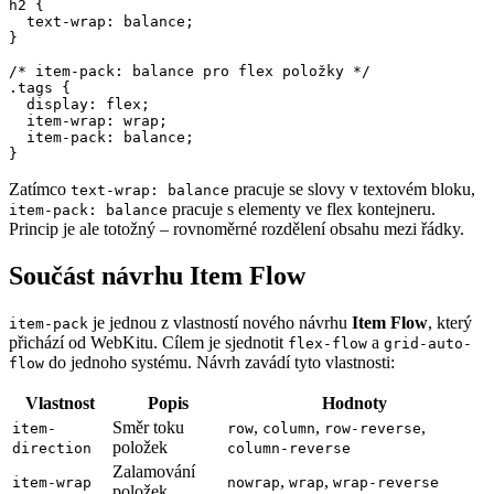
h2 {

  text-wrap: balance;

}

/* item-pack: balance pro flex položky */

.tags {

  display: flex;

  item-wrap: wrap;

  item-pack: balance;

}
Zatímco
pracuje se slovy v textovém bloku,
text-wrap: balance
pracuje s elementy ve flex kontejneru.
item-pack: balance
Princip je ale totožný – rovnoměrné rozdělení obsahu mezi řádky.
Součást návrhu Item Flow
je jednou z vlastností nového návrhu
Item Flow
, který
item-pack
přichází od WebKitu. Cílem je sjednotit
a
flex-flow
grid-auto-
do jednoho systému. Návrh zavádí tyto vlastnosti:
flow
Vlastnost
Popis
Hodnoty
Směr toku
,
,
,
item-
row
column
row-reverse
položek
direction
column-reverse
Zalamování
,
,
item-wrap
nowrap
wrap
wrap-reverse
položek