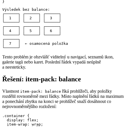
}
Výsledek bez balance:

┌──────┐ ┌──────┐ ┌──────┐

│  1   │ │  2   │ │  3   │

└──────┘ └──────┘ └──────┘

┌──────┐ ┌──────┐ ┌──────┐

│  4   │ │  5   │ │  6   │

└──────┘ └──────┘ └──────┘

┌──────┐

│  7   │  ← osamocená položka

└──────┘
Tento problém je obzvlášť viditelný u navigací, seznamů ikon,
galerie tagů nebo karet. Poslední řádek vypadá neúplně
a neesteticky.
Řešení: item-pack: balance
Vlastnost
říká prohlížeči, aby položky
item-pack: balance
rozdělil rovnoměrně mezi řádky. Místo naplnění řádků na maximum
a ponechání zbytku na konci se prohlížeč snaží dosáhnout co
nejrovnoměrnějšího rozložení:
.container {

  display: flex;

  item-wrap: wrap;
