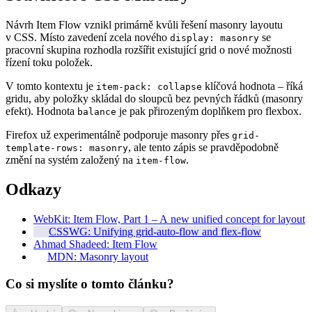
Návrh Item Flow vznikl primárně kvůli řešení masonry layoutu
v CSS. Místo zavedení zcela nového
se
display: masonry
pracovní skupina rozhodla rozšířit existující grid o nové možnosti
řízení toku položek.
V tomto kontextu je
klíčová hodnota – říká
item-pack: collapse
gridu, aby položky skládal do sloupců bez pevných řádků (masonry
efekt). Hodnota
je pak přirozeným doplňkem pro flexbox.
balance
Firefox už experimentálně podporuje masonry přes
grid-
, ale tento zápis se pravděpodobně
template-rows: masonry
změní na systém založený na
.
item-flow
Odkazy
WebKit: Item Flow, Part 1 – A new unified concept for layout
CSSWG: Unifying grid-auto-flow and flex-flow
Ahmad Shadeed: Item Flow
MDN: Masonry layout
Co si myslíte o tomto článku?