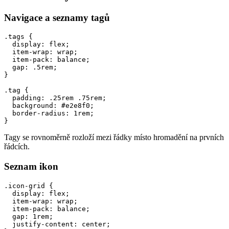
Navigace a seznamy tagů
.tags {

  display: flex;

  item-wrap: wrap;

  item-pack: balance;

  gap: .5rem;

}

.tag {

  padding: .25rem .75rem;

  background: #e2e8f0;

  border-radius: 1rem;

}
Tagy se rovnoměrně rozloží mezi řádky místo hromadění na prvních
řádcích.
Seznam ikon
.icon-grid {

  display: flex;

  item-wrap: wrap;

  item-pack: balance;

  gap: 1rem;

  justify-content: center;
