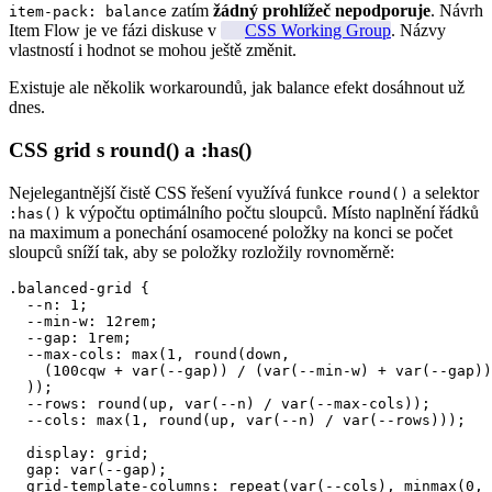
zatím
žádný prohlížeč nepodporuje
. Návrh
item-pack: balance
Item Flow je ve fázi diskuse v
CSS Working Group
. Názvy
vlastností i hodnot se mohou ještě změnit.
Existuje ale několik workaroundů, jak balance efekt dosáhnout už
dnes.
CSS grid s round() a :has()
Nejelegantnější čistě CSS řešení využívá funkce
a selektor
round()
k výpočtu optimálního počtu sloupců. Místo naplnění řádků
:has()
na maximum a ponechání osamocené položky na konci se počet
sloupců sníží tak, aby se položky rozložily rovnoměrně:
.balanced-grid {

  --n: 1;

  --min-w: 12rem;

  --gap: 1rem;

  --max-cols: max(1, round(down,

    (100cqw + var(--gap)) / (var(--min-w) + var(--gap))

  ));

  --rows: round(up, var(--n) / var(--max-cols));

  --cols: max(1, round(up, var(--n) / var(--rows)));

  display: grid;

  gap: var(--gap);

  grid-template-columns: repeat(var(--cols), minmax(0, 