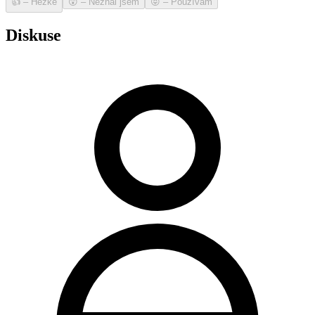
👍
–
Hezké
😲
–
Neznal jsem
😝
–
Používám
Diskuse