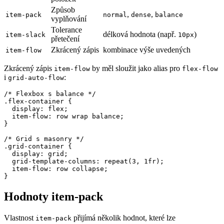
Způsob
,
,
item-pack
normal
dense
balance
vyplňování
Tolerance
délková hodnota (např.
)
item-slack
10px
přetečení
Zkrácený zápis
kombinace výše uvedených
item-flow
Zkrácený zápis
by měl sloužit jako alias pro
item-flow
flex-flow
i
:
grid-auto-flow
/* Flexbox s balance */

.flex-container {

  display: flex;

  item-flow: row wrap balance;

}

/* Grid s masonry */

.grid-container {

  display: grid;

  grid-template-columns: repeat(3, 1fr);

  item-flow: row collapse;

}
Hodnoty item-pack
Vlastnost
přijímá několik hodnot, které lze
item-pack