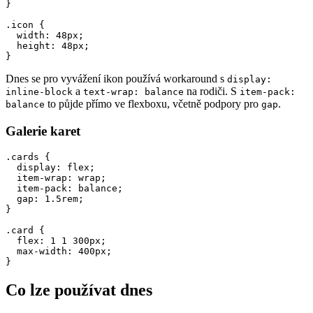
}

.icon {

  width: 48px;

  height: 48px;

}
Dnes se pro vyvážení ikon používá workaround s
display:
a
na rodiči. S
inline-block
text-wrap: balance
item-pack:
to půjde přímo ve flexboxu, včetně podpory pro
.
balance
gap
Galerie karet
.cards {

  display: flex;

  item-wrap: wrap;

  item-pack: balance;

  gap: 1.5rem;

}

.card {

  flex: 1 1 300px;

  max-width: 400px;

}
Co lze používat dnes