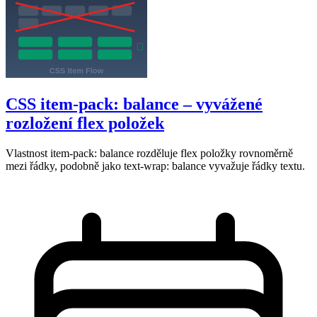
CSS item-pack: balance – vyvážené
rozložení flex položek
Vlastnost item-pack: balance rozděluje flex položky rovnoměrně
mezi řádky, podobně jako text-wrap: balance vyvažuje řádky textu.