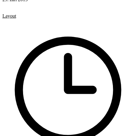
CSS
Hotová řešení
Layout
Responsivní design