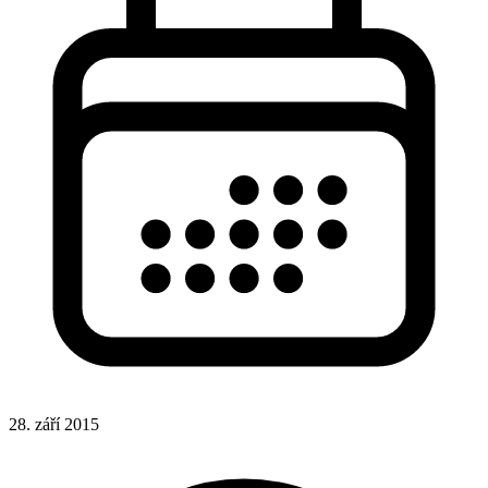
28. září 2015