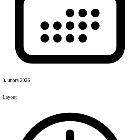
8. února 2026
CSS
CSS vlastnosti
Layout