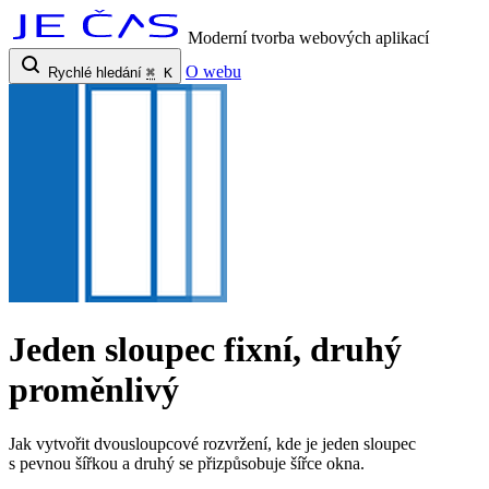
Moderní tvorba webových aplikací
O webu
Rychlé hledání
⌘
K
Jeden sloupec fixní, druhý
proměnlivý
Jak vytvořit dvousloupcové rozvržení, kde je jeden sloupec
s pevnou šířkou a druhý se přizpůsobuje šířce okna.