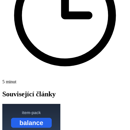
5 minut
Související články