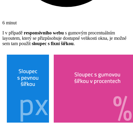
6 minut
I v případě
responsivního webu
s gumovým procentuálním
layoutem, který se přizpůsobuje dostupné velikosti okna, je možné
sem tam použít
sloupec s fixní šířkou
.