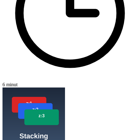
6 minut