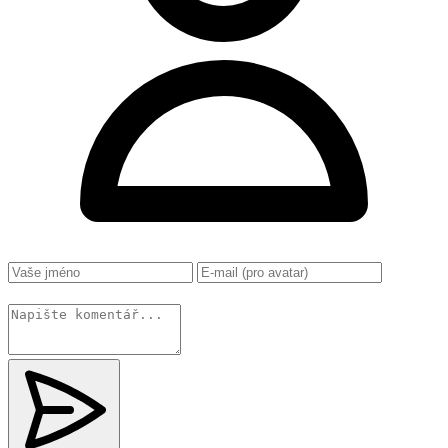
Změnit