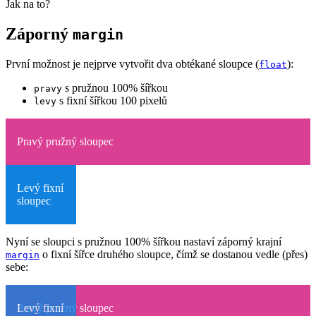
Jak na to?
Záporný
margin
První možnost je nejprve vytvořit dva obtékané sloupce (
):
float
s pružnou 100% šířkou
pravy
s fixní šířkou 100 pixelů
levy
Pravý pružný sloupec
Levý fixní
sloupec
Nyní se sloupci s pružnou 100% šířkou nastaví záporný krajní
o fixní šířce druhého sloupce, čímž se dostanou vedle (přes)
margin
sebe:
Pravý pružný sloupec
Levý fixní