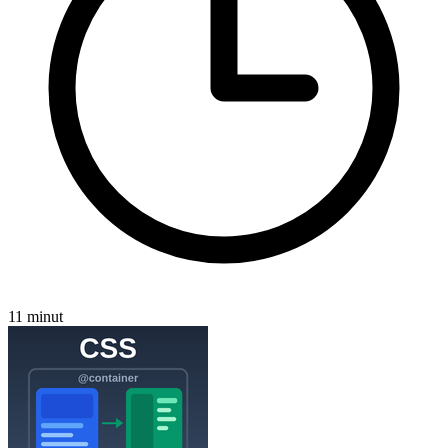
11 minut