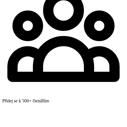
Přidej se k 500+ čtenářům