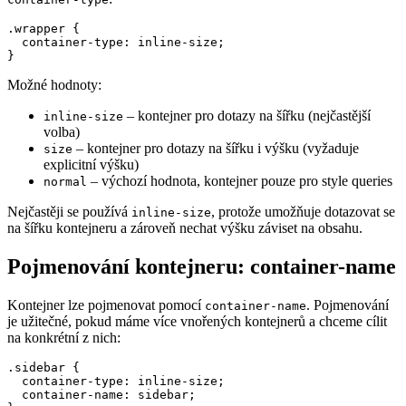
.wrapper {

  container-type: inline-size;

}
Možné hodnoty:
– kontejner pro dotazy na šířku (nejčastější
inline-size
volba)
– kontejner pro dotazy na šířku i výšku (vyžaduje
size
explicitní výšku)
– výchozí hodnota, kontejner pouze pro style queries
normal
Nejčastěji se používá
, protože umožňuje dotazovat se
inline-size
na šířku kontejneru a zároveň nechat výšku záviset na obsahu.
Pojmenování kontejneru: container-name
Kontejner lze pojmenovat pomocí
. Pojmenování
container-name
je užitečné, pokud máme více vnořených kontejnerů a chceme cílit
na konkrétní z nich:
.sidebar {

  container-type: inline-size;

  container-name: sidebar;
