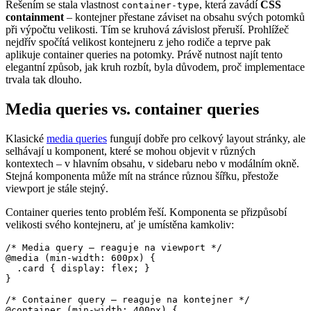
Řešením se stala vlastnost
, která zavádí
CSS
container-type
containment
– kontejner přestane záviset na obsahu svých potomků
při výpočtu velikosti. Tím se kruhová závislost přeruší. Prohlížeč
nejdřív spočítá velikost kontejneru z jeho rodiče a teprve pak
aplikuje container queries na potomky. Právě nutnost najít tento
elegantní způsob, jak kruh rozbít, byla důvodem, proč implementace
trvala tak dlouho.
Media queries vs. container queries
Klasické
media queries
fungují dobře pro celkový layout stránky, ale
selhávají u komponent, které se mohou objevit v různých
kontextech – v hlavním obsahu, v sidebaru nebo v modálním okně.
Stejná komponenta může mít na stránce různou šířku, přestože
viewport je stále stejný.
Container queries tento problém řeší. Komponenta se přizpůsobí
velikosti svého kontejneru, ať je umístěna kamkoliv:
/* Media query – reaguje na viewport */

@media (min-width: 600px) {

  .card { display: flex; }

}

/* Container query – reaguje na kontejner */

@container (min-width: 400px) {
