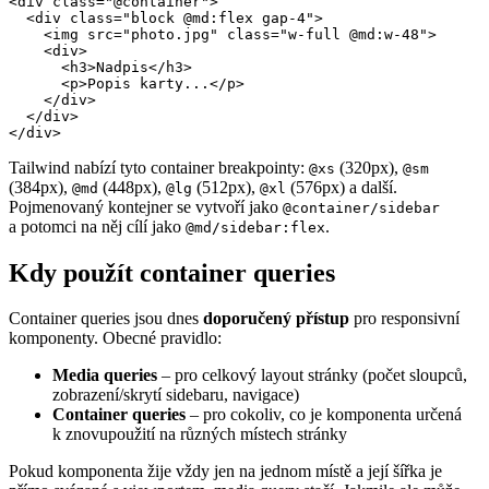
<div class="@container">

  <div class="block @md:flex gap-4">

    <img src="photo.jpg" class="w-full @md:w-48">

    <div>

      <h3>Nadpis</h3>

      <p>Popis karty...</p>

    </div>

  </div>

</div>
Tailwind nabízí tyto container breakpointy:
(320px),
@xs
@sm
(384px),
(448px),
(512px),
(576px) a další.
@md
@lg
@xl
Pojmenovaný kontejner se vytvoří jako
@container/sidebar
a potomci na něj cílí jako
.
@md/sidebar:flex
Kdy použít container queries
Container queries jsou dnes
doporučený přístup
pro responsivní
komponenty. Obecné pravidlo:
Media queries
– pro celkový layout stránky (počet sloupců,
zobrazení/skrytí sidebaru, navigace)
Container queries
– pro cokoliv, co je komponenta určená
k znovupoužití na různých místech stránky
Pokud komponenta žije vždy jen na jednom místě a její šířka je