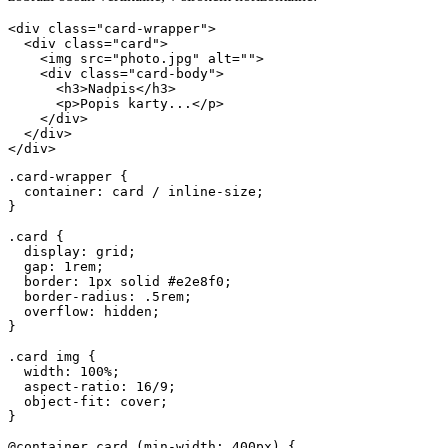
<div class="card-wrapper">

  <div class="card">

    <img src="photo.jpg" alt="">

    <div class="card-body">

      <h3>Nadpis</h3>

      <p>Popis karty...</p>

    </div>

  </div>

</div>
.card-wrapper {

  container: card / inline-size;

}

.card {

  display: grid;

  gap: 1rem;

  border: 1px solid #e2e8f0;

  border-radius: .5rem;

  overflow: hidden;

}

.card img {

  width: 100%;

  aspect-ratio: 16/9;

  object-fit: cover;

}

@container card (min-width: 400px) {
