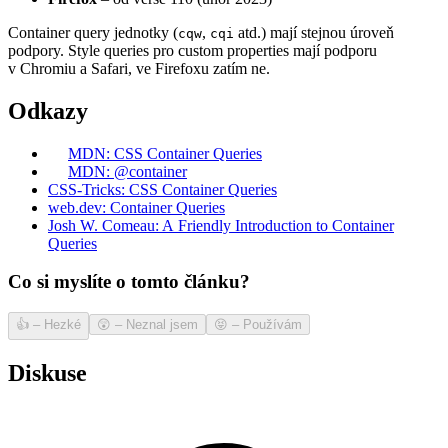
Container query jednotky (
,
atd.) mají stejnou úroveň
cqw
cqi
podpory. Style queries pro custom properties mají podporu
v Chromiu a Safari, ve Firefoxu zatím ne.
Odkazy
MDN: CSS Container Queries
MDN: @container
CSS-Tricks: CSS Container Queries
web.dev: Container Queries
Josh W. Comeau: A Friendly Introduction to Container
Queries
Co si myslíte o tomto článku?
👍
–
Hezké
😲
–
Neznal jsem
😝
–
Používám
Diskuse