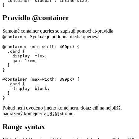
  container: sidebar / inline-size;

}
Pravidlo @container
Samotné container queries se zapisují pomocí at-pravidla
. Syntaxe je podobná media queries:
@container
@container (min-width: 400px) {

  .card {

    display: flex;

    gap: 1rem;

  }

}

@container (max-width: 399px) {

  .card {

    display: block;

  }

}
Pokud není uvedeno jméno kontejneru, dotaz cílí na nejbližší
nadřazený kontejner v
DOM
stromu.
Range syntax