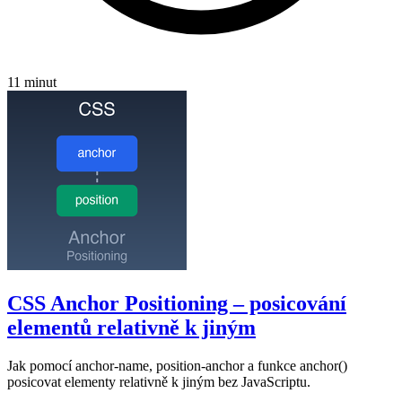
11 minut
CSS Anchor Positioning – posicování
elementů relativně k jiným
Jak pomocí anchor-name, position-anchor a funkce anchor()
posicovat elementy relativně k jiným bez JavaScriptu.