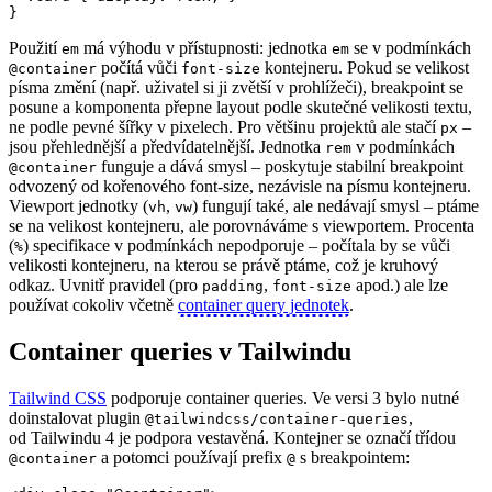
}
Použití
má výhodu v přístupnosti: jednotka
se v podmínkách
em
em
počítá vůči
kontejneru. Pokud se velikost
@container
font-size
písma změní (např. uživatel si ji zvětší v prohlížeči), breakpoint se
posune a komponenta přepne layout podle skutečné velikosti textu,
ne podle pevné šířky v pixelech. Pro většinu projektů ale stačí
–
px
jsou přehlednější a předvídatelnější. Jednotka
v podmínkách
rem
funguje a dává smysl – poskytuje stabilní breakpoint
@container
odvozený od kořenového font-size, nezávisle na písmu kontejneru.
Viewport jednotky (
,
) fungují také, ale nedávají smysl – ptáme
vh
vw
se na velikost kontejneru, ale porovnáváme s viewportem. Procenta
(
) specifikace v podmínkách nepodporuje – počítala by se vůči
%
velikosti kontejneru, na kterou se právě ptáme, což je kruhový
odkaz. Uvnitř pravidel (pro
,
apod.) ale lze
padding
font-size
používat cokoliv včetně
container query jednotek
.
Container queries v Tailwindu
Tailwind CSS
podporuje container queries. Ve versi 3 bylo nutné
doinstalovat plugin
,
@tailwindcss/container-queries
od Tailwindu 4 je podpora vestavěná. Kontejner se označí třídou
a potomci používají prefix
s breakpointem:
@container
@