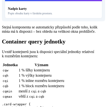
Nadpis karty
Popis obsahu karty v širokém prostoru.
Stejná komponenta se automaticky přizpůsobí podle toho, kolik
místa má k disposici – bez ohledu na velikost okna prohlížeče.
Container query jednotky
Uvnitř kontejnerů jsou k disposici speciální jednotky relativní
k rozměrům kontejneru:
Jednotka
Význam
1 % šířky kontejneru
cqw
1 % výšky kontejneru
cqh
1 % inline rozměru kontejneru
cqi
1 % block rozměru kontejneru
cqb
menší z
a
cqmin
cqi
cqb
větší z
a
cqmax
cqi
cqb
.card-wrapper {
