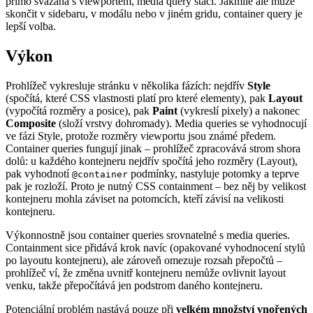
přímo svázaná s viewportem, media query stačí. Jakmile ale může
skončit v sidebaru, v modálu nebo v jiném gridu, container query je
lepší volba.
Výkon
Prohlížeč vykresluje stránku v několika fázích: nejdřív
Style
(spočítá, které CSS vlastnosti platí pro které elementy), pak
Layout
(vypočítá rozměry a posice), pak
Paint
(vykreslí pixely) a nakonec
Composite
(složí vrstvy dohromady). Media queries se vyhodnocují
ve fázi Style, protože rozměry viewportu jsou známé předem.
Container queries fungují jinak – prohlížeč zpracovává strom shora
dolů: u každého kontejneru nejdřív spočítá jeho rozměry (Layout),
pak vyhodnotí
podmínky, nastyluje potomky a teprve
@container
pak je rozloží. Proto je nutný CSS containment – bez něj by velikost
kontejneru mohla záviset na potomcích, kteří závisí na velikosti
kontejneru.
Výkonnostně jsou container queries srovnatelné s media queries.
Containment sice přidává krok navíc (opakované vyhodnocení stylů
po layoutu kontejneru), ale zároveň omezuje rozsah přepočtů –
prohlížeč ví, že změna uvnitř kontejneru nemůže ovlivnit layout
venku, takže přepočítává jen podstrom daného kontejneru.
Potenciální problém nastává pouze při
velkém množství vnořených