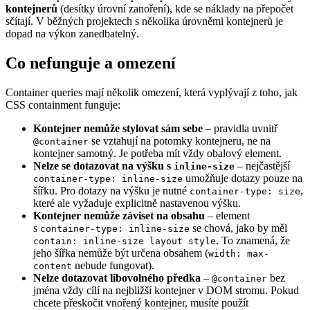
kontejnerů
(desítky úrovní zanoření), kde se náklady na přepočet
sčítají. V běžných projektech s několika úrovněmi kontejnerů je
dopad na výkon zanedbatelný.
Co nefunguje a omezení
Container queries mají několik omezení, která vyplývají z toho, jak
CSS containment funguje:
Kontejner nemůže stylovat sám sebe
– pravidla uvnitř
se vztahují na potomky kontejneru, ne na
@container
kontejner samotný. Je potřeba mít vždy obalový element.
Nelze se dotazovat na výšku s
– nejčastější
inline-size
umožňuje dotazy pouze na
container-type: inline-size
šířku. Pro dotazy na výšku je nutné
,
container-type: size
které ale vyžaduje explicitně nastavenou výšku.
Kontejner nemůže záviset na obsahu
– element
s
se chová, jako by měl
container-type: inline-size
. To znamená, že
contain: inline-size layout style
jeho šířka nemůže být určena obsahem (
width: max-
nebude fungovat).
content
Nelze dotazovat libovolného předka
–
bez
@container
jména vždy cílí na nejbližší kontejner v DOM stromu. Pokud
chcete přeskočit vnořený kontejner, musíte použít