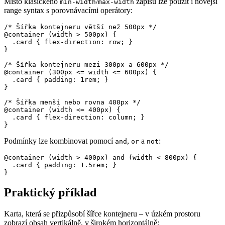
Místo klasického
/
zápisu lze použít i novější
min-width
max-width
range syntax s porovnávacími operátory:
/* Šířka kontejneru větší než 500px */

@container (width > 500px) {

  .card { flex-direction: row; }

}

/* Šířka kontejneru mezi 300px a 600px */

@container (300px <= width <= 600px) {

  .card { padding: 1rem; }

}

/* Šířka menší nebo rovna 400px */

@container (width <= 400px) {

  .card { flex-direction: column; }

}
Podmínky lze kombinovat pomocí
,
a
:
and
or
not
@container (width > 400px) and (width < 800px) {

  .card { padding: 1.5rem; }

}
Praktický příklad
Karta, která se přizpůsobí šířce kontejneru – v úzkém prostoru
zobrazí obsah vertikálně, v širokém horizontálně: