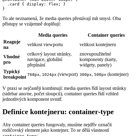
  .card { display: flex; }

}
To ale neznamená, že media queries přestávají mít smysl. Oba
přístupy se vzájemně doplňují:
Media queries
Container queries
Reaguje
velikost viewportu
velikost kontejneru
na
celkový layout stránky,
znovupoužitelné
Vhodné
navigace, globální
komponenty (karty,
pro
přepínání
widgety, panely)
Typický
,
(viewport)
,
(kontejner)
768px
1024px
300px
500px
breakpoint
V praxi se nejčastěji kombinují: media queries řídí layout stránky
(sidebar ano/ne, počet sloupců), container queries řídí vzhled
jednotlivých komponent uvnitř.
Definice kontejneru: container-type
Aby container queries fungovaly, musíme nejdřív označit
rodičovský element jako kontejner. To se dělá vlastností
:
container-type