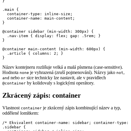
}

.main {

  container-type: inline-size;

  container-name: main-content;

}

@container sidebar (min-width: 300px) {

  .nav-item { display: flex; gap: .5rem; }

}

@container main-content (min-width: 600px) {

  .article { columns: 2; }

}
Název kontejneru rozlišuje velká a malá písmena (case-sensitive).
Hodnota
je vyhrazená (zruší pojmenování). Názvy jako
,
none
not
nebo
sice technicky lze nastavit, ale v pravidlech
and
or
by kolidovaly s logickými operátory.
@container
Zkrácený zápis: container
Vlastnost
je zkrácený zápis kombinující název a typ,
container
oddělené lomítkem:
/* Ekvivalent container-name: sidebar; container-type: 
.sidebar {
