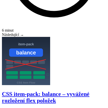
6 minut
Následující →
CSS item-pack: balance – vyvážené
rozložení flex položek