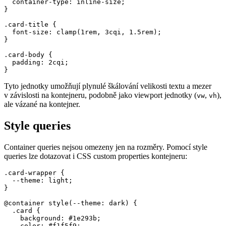
  container-type: inline-size;

}

.card-title {

  font-size: clamp(1rem, 3cqi, 1.5rem);

}

.card-body {

  padding: 2cqi;

}
Tyto jednotky umožňují plynulé škálování velikosti textu a mezer
v závislosti na kontejneru, podobně jako viewport jednotky (
,
),
vw
vh
ale vázané na kontejner.
Style queries
Container queries nejsou omezeny jen na rozměry. Pomocí style
queries lze dotazovat i CSS custom properties kontejneru:
.card-wrapper {

  --theme: light;

}

@container style(--theme: dark) {

  .card {

    background: #1e293b;

    color: #f1f5f9;
