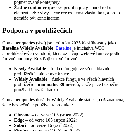
pojmenované kontejnery.
Žádné container queries pro
–
display: contents
element s
nemá vlastní box, a proto
display: contents
nemůže být kontejnerem.
Podpora v prohlížečích
Container queries (size) jsou od roku 2025 klasifikovány jako
Baseline Widely Available
.
Baseline
je iniciativa
W3C
a prohlížečových vendorů, která označuje webové funkce podle
úrovně podpory. Rozlišují se dvě úrovně:
Newly Available
– funkce funguje ve všech hlavních
prohlížečích, ale teprve krátce
Widely Available
– funkce funguje ve všech hlavních
prohlížečích
minimálně 30 měsíců
, takže ji lze bezpečně
používat i bez fallbacku
Container queries dosáhly Widely Available statusu, což znamená,
že je bezpečné je používat v produkci:
Chrome
– od verse 105 (srpen 2022)
Edge
– od verse 105 (srpen 2022)
Safari
– od verse 16 (září 2022)
Firefox
– od verse 110 (únor 2023)