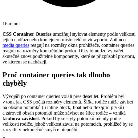
16 minut
CSS
Container Queries
umožňují stylovat elementy podle velikosti
jejich nadřazeného kontejneru místo celého viewportu. Zatímco
media queries
reagují na rozměry okna prohlížeče, container queries
reagují na rozměry konkrétního prvku. Díky tomu lze vytvářet
skutečně znovupoužitelné komponenty, které se přizpůsobí prostoru,
ve kterém se nacházejí.
Proč container queries tak dlouho
chyběly
Vývojáři po container queries volali přes deset let. Problém byl
v tom, jak CSS počítá rozměry elementů. Šířka rodiče může záviset
na obsahu potomků (u inline-block, float nebo flex/grid prvků)
a zároveň obsah potomků může záviset na šířce rodiče – vzniká
kruhová závislost
. Pokud by se styly potomků měnily podle
velikosti rodiče, jehož velikost závisí na potomcích, prohlížeč by se
zacyklil v nekonečné smyčce přepočtů.