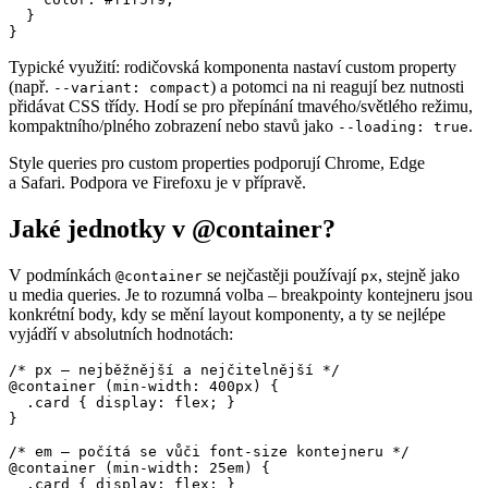
  }

}
Typické využití: rodičovská komponenta nastaví custom property
(např.
) a potomci na ni reagují bez nutnosti
--variant: compact
přidávat CSS třídy. Hodí se pro přepínání tmavého/světlého režimu,
kompaktního/plného zobrazení nebo stavů jako
.
--loading: true
Style queries pro custom properties podporují Chrome, Edge
a Safari. Podpora ve Firefoxu je v přípravě.
Jaké jednotky v @container?
V podmínkách
se nejčastěji používají
, stejně jako
@container
px
u media queries. Je to rozumná volba – breakpointy kontejneru jsou
konkrétní body, kdy se mění layout komponenty, a ty se nejlépe
vyjádří v absolutních hodnotách:
/* px – nejběžnější a nejčitelnější */

@container (min-width: 400px) {

  .card { display: flex; }

}

/* em – počítá se vůči font-size kontejneru */

@container (min-width: 25em) {

  .card { display: flex; }
