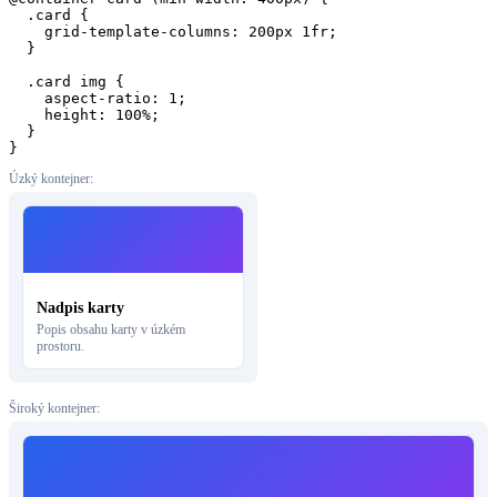
  .card {

    grid-template-columns: 200px 1fr;

  }

  .card img {

    aspect-ratio: 1;

    height: 100%;

  }

}
Úzký kontejner:
Nadpis karty
Popis obsahu karty v úzkém
prostoru.
Široký kontejner: