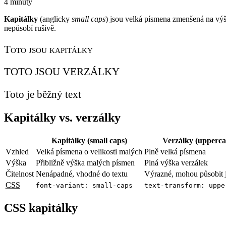
4 minuty
Kapitálky
(anglicky
small caps
) jsou velká písmena zmenšená na výš
nepůsobí rušivě.
Toto jsou kapitálky
TOTO JSOU VERZÁLKY
Toto je běžný text
Kapitálky vs. verzálky
Kapitálky (small caps)
Verzálky (upperca
Vzhled
Velká písmena o velikosti malých
Plně velká písmena
Výška
Přibližně výška malých písmen
Plná výška verzálek
Čitelnost
Nenápadné, vhodné do textu
Výrazné, mohou působit j
CSS
font-variant: small-caps
text-transform: uppe
CSS kapitálky