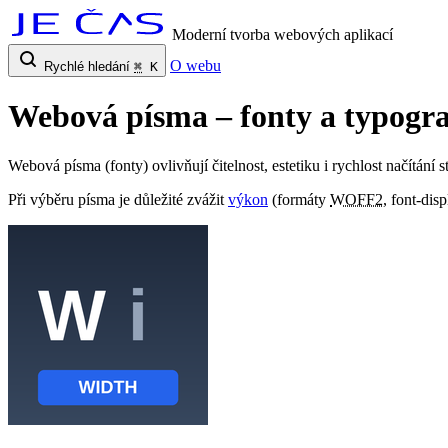
Moderní tvorba webových aplikací
O webu
Rychlé hledání
⌘
K
Webová písma – fonty a typogra
Webová písma (fonty) ovlivňují čitelnost, estetiku i rychlost načítání
Při výběru písma je důležité zvážit
výkon
(formáty
WOFF2
, font-dis