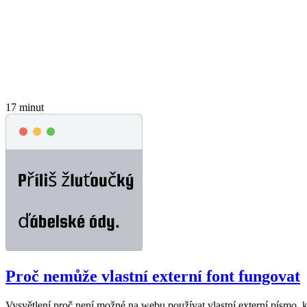
17 minut
Proč nemůže vlastní externí font fungovat
Vysvětlení proč není možné na webu používat vlastní externí písmo, k