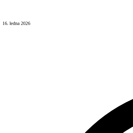
16. ledna 2026
CSS
Responsivní design
Písma
Typografie