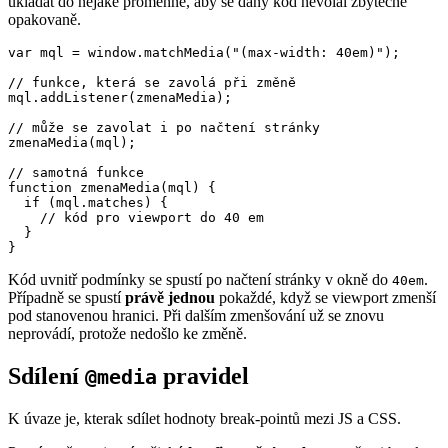
ukládat do nějaké proměnné, aby se daný kód nevolal zbytečně
opakovaně.
var mql = window.matchMedia("(max-width: 40em)");

// funkce, která se zavolá při změně

mql.addListener(zmenaMedia);

// může se zavolat i po načtení stránky

zmenaMedia(mql);

// samotná funkce

function zmenaMedia(mql) {

  if (mql.matches) {

    // kód pro viewport do 40 em

  }

}
Kód uvnitř podmínky se spustí po načtení stránky v okně do
.
40em
Případně se spustí
právě jednou
pokaždé, když se viewport zmenší
pod stanovenou hranici. Při dalším zmenšování už se znovu
neprovádí, protože nedošlo ke změně.
Sdílení
pravidel
@media
K úvaze je, kterak sdílet hodnoty break-pointů mezi JS a CSS.