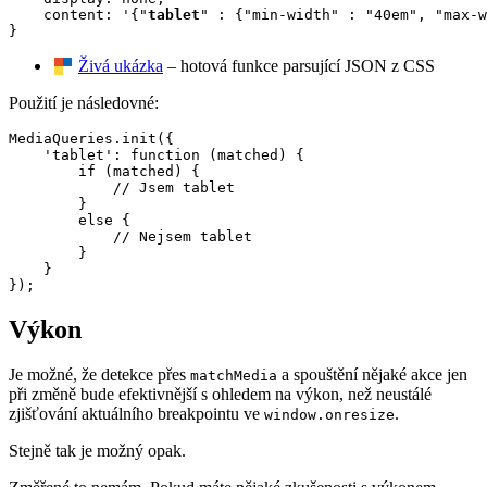
    content: '{"
tablet
" : {"min-width" : "40em", "max-w
}
Živá ukázka
– hotová funkce parsující JSON z CSS
Použití je následovné:
MediaQueries.init({

    'tablet': function (matched) {

        if (matched) {

            // Jsem tablet

        }

        else {

            // Nejsem tablet

        }

    }

});
Výkon
Je možné, že detekce přes
a spouštění nějaké akce jen
matchMedia
při změně bude efektivnější s ohledem na výkon, než neustálé
zjišťování aktuálního breakpointu ve
.
window.onresize
Stejně tak je možný opak.