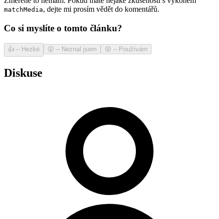
Změřené to nemám. Pokud máte nějaké zkušenosti s výkonem
, dejte mi prosím vědět do komentářů.
matchMedia
Co si myslíte o tomto článku?
👍
–
Hezké
😲
–
Neznal jsem
😝
–
Používám
Diskuse