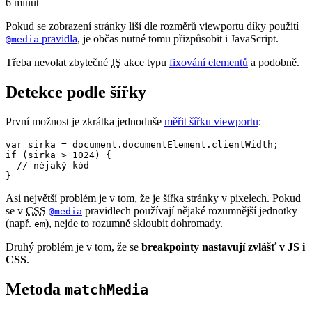
6 minut
Pokud se zobrazení stránky liší dle rozměrů viewportu díky použití
pravidla
, je občas nutné tomu přizpůsobit i JavaScript.
@media
Třeba nevolat zbytečné
JS
akce typu
fixování elementů
a podobně.
Detekce podle šířky
První možnost je zkrátka jednoduše
měřit šířku viewportu
:
var sirka = document.documentElement.clientWidth;

if (sirka > 1024) {

  // nějaký kód

}
Asi největší problém je v tom, že je šířka stránky v pixelech. Pokud
se v
CSS
pravidlech používají nějaké rozumnější jednotky
@media
(např.
), nejde to rozumně skloubit dohromady.
em
Druhý problém je v tom, že se
breakpointy
nastavují zvlášť v JS i
CSS
.
Metoda
matchMedia