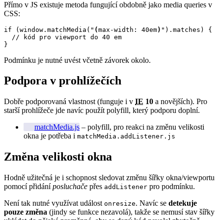
Přímo v JS existuje metoda fungující obdobně jako media queries v
CSS:
if (window.matchMedia("
(
max-width: 40em
)
").matches) {

  // kód pro viewport do 40 em

}
Podmínku je nutné uvést včetně závorek okolo.
Podpora v prohlížečích
Dobře podporovaná vlastnost (funguje i v
IE
10
a novějších). Pro
starší prohlížeče jde navíc použít polyfill, který podporu doplní.
matchMedia.js
– polyfill, pro reakci na změnu velikosti
okna je potřeba i
matchMedia.addListener.js
Změna velikosti okna
Hodně užitečná je i schopnost sledovat změnu šířky okna/viewportu
pomocí přidání
posluchače
přes
pro podmínku.
addListener
Není tak nutné využívat událost
. Navíc se
detekuje
onresize
pouze změna
(jindy se funkce nezavolá), takže se nemusí stav šířky