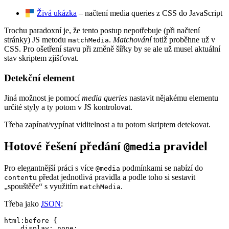
Živá ukázka
– načtení media queries z CSS do JavaScript
Trochu paradoxní je, že tento postup nepotřebuje (při načtení
stránky) JS metodu
.
Matchování
totiž proběhne už v
matchMedia
CSS. Pro ošetření stavu při změně šířky by se ale už musel aktuální
stav skriptem zjišťovat.
Detekční element
Jiná možnost je pomocí
media queries
nastavit nějakému elementu
určité styly a ty potom v JS kontrolovat.
Třeba zapínat/vypínat viditelnost a tu potom skriptem detekovat.
Hotové řešení předání
pravidel
@media
Pro elegantnější práci s více
podmínkami se nabízí do
@media
u předat jednotlivá pravidla a podle toho si sestavit
content
„spouštěče“ s využitím
.
matchMedia
Třeba jako
JSON
:
html:before {

    display: none;
