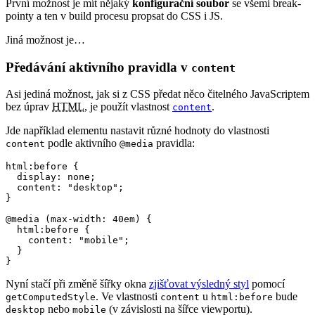
První možnost je mít nějaký
konfigurační soubor
se všemi break-
pointy a ten v build procesu propsat do CSS i JS.
Jiná možnost je…
Předávání aktivního pravidla v
content
Asi jediná možnost, jak si z CSS předat něco čitelného JavaScriptem
bez úprav
HTML
, je použít vlastnost
.
content
Jde například elementu nastavit různé hodnoty do vlastnosti
podle aktivního
pravidla:
content
@media
html:before {

  display: none;

  content: "desktop";

}

@media (max-width: 40em) {

  html:before {

    content: "mobile";

  }

}
Nyní stačí při změně šířky okna
zjišťovat výsledný styl
pomocí
. Ve vlastnosti
u
bude
getComputedStyle
content
html:before
nebo
(v závislosti na šířce viewportu).
desktop
mobile