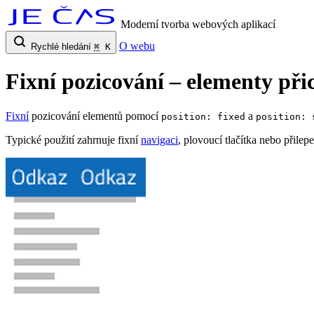
Moderní tvorba webových aplikací
O webu
Rychlé hledání
⌘
K
Fixní pozicování – elementy při
Fixní
pozicování elementů pomocí
a
position: fixed
position: 
Typické použití zahrnuje fixní
navigaci
, plovoucí tlačítka nebo přilep