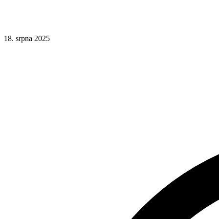
18. srpna 2025
Responsivní design
UX
Fixní posice